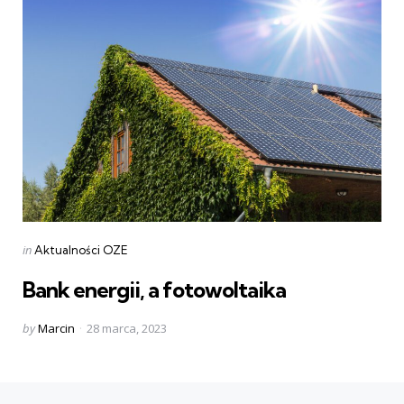
Categories
Posted
in
Aktualności OZE
in
Bank energii, a fotowoltaika
Posted
by
Marcin
28 marca, 2023
by