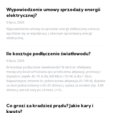
Wypowiedzenie umowy sprzedaży energii
elektrycznej?
6 lipca, 2026
Wypowiedzenie umowy na sprzedaż energii elektrycznej oznacza
wycofanie się ze współpracy z obecnym sprzedawcą energii
elektrycznej.
Ile kosztuje podłączenie światłowodu?
6 lipca, 2026
Ile kosztuje podłączenie światłowodu? W skrócie: efektywny
miesięczny koszt w Poznaniu (po przeliczeniu aktywacji, promocji i
dopłat) to zwykle 45–70 zł dla 300 Mb/s i 70–90 zł dla 1 Gb/s.
Najważniejsze zmienne to: jednorazowa aktywacja (0–199 zł), dopłata
za dom jednorodzinny (+20–25 zł/mies.), opłata za modem (np. 4,99
zł/mies.), wzrost ceny po 24 mies. (+10...
Co grozi za kradzież prądu? Jakie kary i
kwoty?