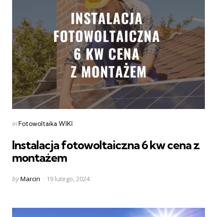
Categories
Posted
in
Fotowoltaika WIKI
in
Instalacja fotowoltaiczna 6 kw cena z
montażem
Posted
by
Marcin
19 lutego, 2024
by