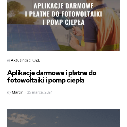
Categories
Posted
in
Aktualności OZE
in
Aplikacje darmowe i płatne do
fotowoltaiki i pomp ciepła
Posted
by
Marcin
25 marca, 2024
by