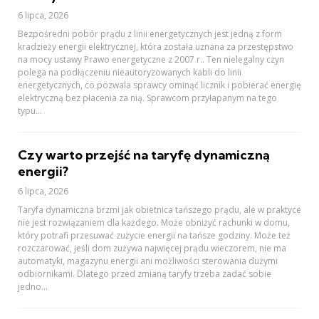
6 lipca, 2026
Bezpośredni pobór prądu z linii energetycznych jest jedną z form
kradzieży energii elektrycznej, która została uznana za przestępstwo
na mocy ustawy Prawo energetyczne z 2007 r.. Ten nielegalny czyn
polega na podłączeniu nieautoryzowanych kabli do linii
energetycznych, co pozwala sprawcy ominąć licznik i pobierać energię
elektryczną bez płacenia za nią. Sprawcom przyłapanym na tego
typu...
Czy warto przejść na taryfę dynamiczną
energii?
6 lipca, 2026
Taryfa dynamiczna brzmi jak obietnica tańszego prądu, ale w praktyce
nie jest rozwiązaniem dla każdego. Może obniżyć rachunki w domu,
który potrafi przesuwać zużycie energii na tańsze godziny. Może też
rozczarować, jeśli dom zużywa najwięcej prądu wieczorem, nie ma
automatyki, magazynu energii ani możliwości sterowania dużymi
odbiornikami. Dlatego przed zmianą taryfy trzeba zadać sobie
jedno...