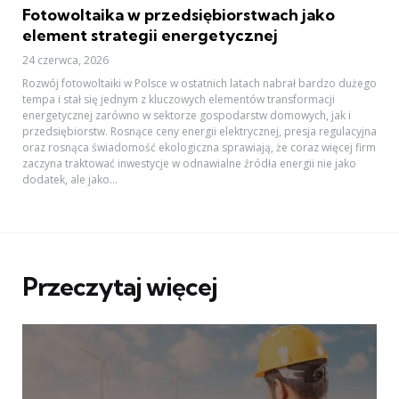
Fotowoltaika w przedsiębiorstwach jako
element strategii energetycznej
24 czerwca, 2026
Rozwój fotowoltaiki w Polsce w ostatnich latach nabrał bardzo dużego
tempa i stał się jednym z kluczowych elementów transformacji
energetycznej zarówno w sektorze gospodarstw domowych, jak i
przedsiębiorstw. Rosnące ceny energii elektrycznej, presja regulacyjna
oraz rosnąca świadomość ekologiczna sprawiają, że coraz więcej firm
zaczyna traktować inwestycje w odnawialne źródła energii nie jako
dodatek, ale jako...
Przeczytaj więcej