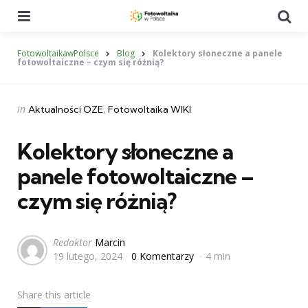
Menu
Se
FotowoltaikawPolsce
Blog
Kolektory słoneczne a panele
fotowoltaiczne – czym się różnią?
Categories
Posted
in
Aktualności OZE
Fotowoltaika WIKI
in
Kolektory słoneczne a
panele fotowoltaiczne –
czym się różnią?
Posted
Redaktor
Marcin
19 lutego, 2024
0 Komentarzy
4 min
by
Share
this article