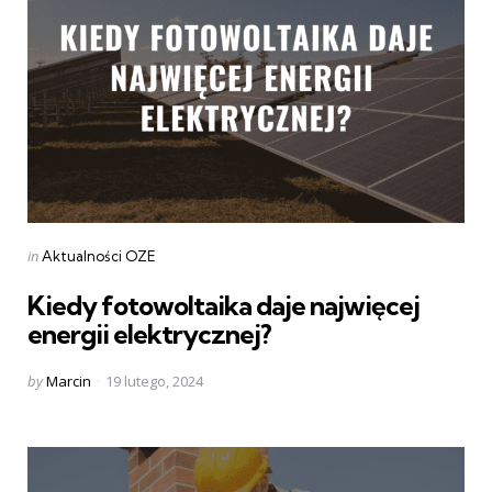
Categories
Posted
in
Aktualności OZE
in
Kiedy fotowoltaika daje najwięcej
energii elektrycznej?
Posted
by
Marcin
19 lutego, 2024
by