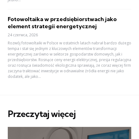
Fotowoltaika w przedsiębiorstwach jako
element strategii energetycznej
24 czerwca, 2026
Rozwój fotowoltaiki w Polsce w ostatnich latach nabrał bardzo dużego
tempa i stał się jednym z kluczowych elementów transformacji
energetycznej zarówno w sektorze gospodarstw domowych, jak i
przedsiębiorstw. Rosnące ceny energii elektrycznej, presja regulacyjna
oraz rosnąca świadomość ekologiczna sprawiają, że coraz więcej firm
zaczyna traktować inwestycje w odnawialne źródła energii nie jako
dodatek, ale jako...
Przeczytaj więcej