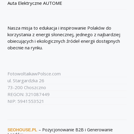
Auta Elektryczne AUTOME
Nasza misja to edukacja i inspirowanie Polaków do
korzystania z energii słonecznej, jednego z najbardziej
obiecujących i ekologicznych źródeł energii dostępnych
obecnie na rynku.
FotowoltaikawPolsce.com
ul. Stargardzka 26
73-200 Choszczno
REGON: 321087449
NIP: 5941553521
– Pozycjonowanie B2B i Generowanie
SEOHOUSE.PL