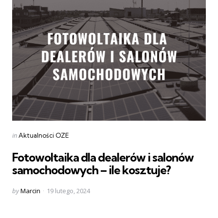
Categories
Posted
in
Aktualności OZE
in
Fotowoltaika dla dealerów i salonów
samochodowych – ile kosztuje?
Posted
by
Marcin
19 lutego, 2024
by