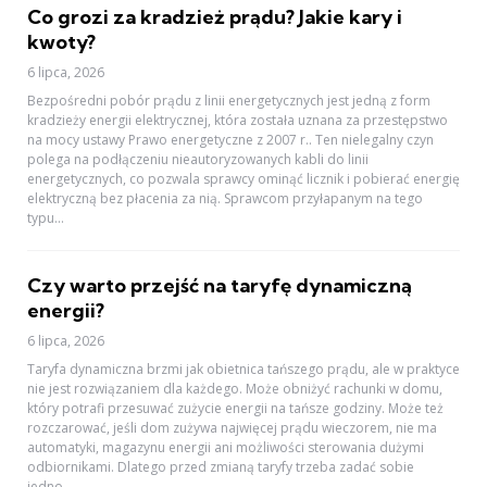
Co grozi za kradzież prądu? Jakie kary i
kwoty?
6 lipca, 2026
Bezpośredni pobór prądu z linii energetycznych jest jedną z form
kradzieży energii elektrycznej, która została uznana za przestępstwo
na mocy ustawy Prawo energetyczne z 2007 r.. Ten nielegalny czyn
polega na podłączeniu nieautoryzowanych kabli do linii
energetycznych, co pozwala sprawcy ominąć licznik i pobierać energię
elektryczną bez płacenia za nią. Sprawcom przyłapanym na tego
typu...
Czy warto przejść na taryfę dynamiczną
energii?
6 lipca, 2026
Taryfa dynamiczna brzmi jak obietnica tańszego prądu, ale w praktyce
nie jest rozwiązaniem dla każdego. Może obniżyć rachunki w domu,
który potrafi przesuwać zużycie energii na tańsze godziny. Może też
rozczarować, jeśli dom zużywa najwięcej prądu wieczorem, nie ma
automatyki, magazynu energii ani możliwości sterowania dużymi
odbiornikami. Dlatego przed zmianą taryfy trzeba zadać sobie
jedno...