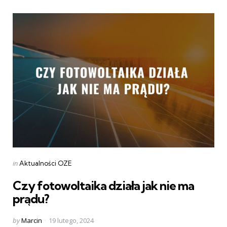
Categories
Posted
in
Aktualności OZE
in
Czy fotowoltaika działa jak nie ma
prądu?
Posted
by
Marcin
19 lutego, 2024