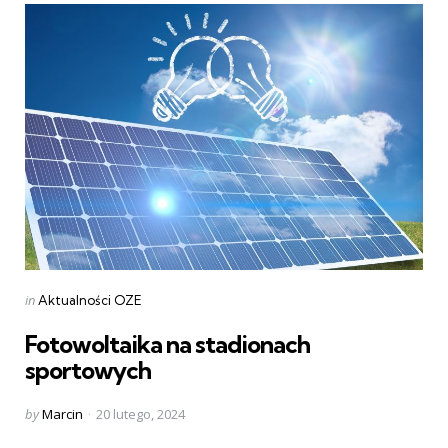
Categories
Posted
in
Aktualności OZE
in
Fotowoltaika na stadionach
sportowych
Posted
by
Marcin
20 lutego, 2024
by