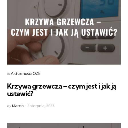
Categories
Posted
in
Aktualności OZE
in
Krzywa grzewcza – czym jest i jak ją
ustawić?
Posted
by
Marcin
3 sierpnia, 2023
by