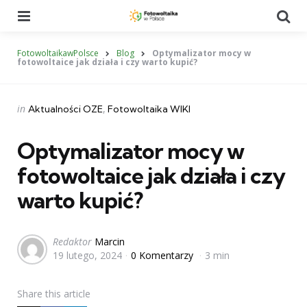
Menu
Se
FotowoltaikawPolsce
Blog
Optymalizator mocy w
fotowoltaice jak działa i czy warto kupić?
Categories
Posted
in
Aktualności OZE
Fotowoltaika WIKI
in
Optymalizator mocy w
fotowoltaice jak działa i czy
warto kupić?
Posted
Redaktor
Marcin
19 lutego, 2024
0 Komentarzy
3 min
by
Share
this article