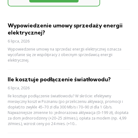
Wypowiedzenie umowy sprzedaży energii
elektrycznej?
6 lipca, 2026
Wypowiedzenie umowy na sprzedaż energii elektrycznej oznacza
wycofanie się ze współpracy z obecnym sprzedawcą energii
elektrycznej.
Ile kosztuje podłączenie światłowodu?
6 lipca, 2026
Ile kosztuje podłączenie światłowodu? W skrócie: efektywny
miesięczny koszt w Poznaniu (po przeliczeniu aktywacji, promocji i
dopłat) to zwykle 45–70 zł dla 300 Mb/s i 70–90 zł dla 1 Gb/s.
Najważniejsze zmienne to: jednorazowa aktywacja (0–199 zł), dopłata
za dom jednorodzinny (+20–25 zł/mies.), opłata za modem (np. 4,99
zł/mies.), wzrost ceny po 24 mies. (+10...