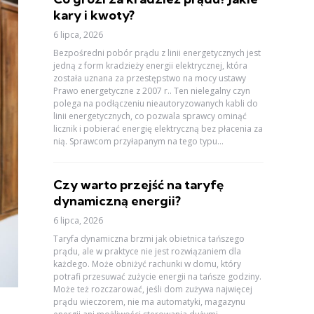
kary i kwoty?
6 lipca, 2026
Bezpośredni pobór prądu z linii energetycznych jest
jedną z form kradzieży energii elektrycznej, która
została uznana za przestępstwo na mocy ustawy
Prawo energetyczne z 2007 r.. Ten nielegalny czyn
polega na podłączeniu nieautoryzowanych kabli do
linii energetycznych, co pozwala sprawcy ominąć
licznik i pobierać energię elektryczną bez płacenia za
nią. Sprawcom przyłapanym na tego typu...
Czy warto przejść na taryfę
dynamiczną energii?
6 lipca, 2026
Taryfa dynamiczna brzmi jak obietnica tańszego
prądu, ale w praktyce nie jest rozwiązaniem dla
każdego. Może obniżyć rachunki w domu, który
potrafi przesuwać zużycie energii na tańsze godziny.
Może też rozczarować, jeśli dom zużywa najwięcej
prądu wieczorem, nie ma automatyki, magazynu