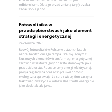
energii ani możliwości sterowania dużymi
odbiornikami. Dlatego przed zmianą taryfy trzeba
zadać sobie jedno...
Fotowoltaika w
przedsiębiorstwach jako element
strategii energetycznej
24 czerwca, 2026
Rozwój fotowoltaiki w Polsce w ostatnich latach
nabrał bardzo dużego tempa i stał się jednym z
kluczowych elementów transformacji energetycznej
zarówno w sektorze gospodarstw domowych, jak i
przedsiębiorstw. Rosnące ceny energii elektrycznej,
presja regulacyjna oraz rosnąca świadomość
ekologiczna sprawiają, że coraz więcej firm zaczyna
traktować inwestycje w odnawialne źródła energii nie
jako dodatek, ale jako...