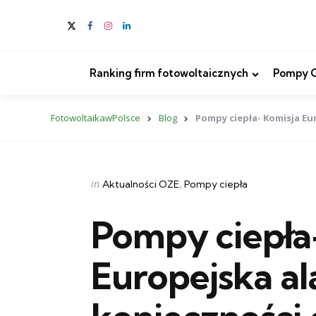
Ranking firm fotowoltaicznych
Pompy Ci
FotowoltaikawPolsce
Blog
Pompy ciepła- Komisja Eu
Categories
Posted
in
Aktualności OZE
Pompy ciepła
in
Pompy ciepła
Europejska al