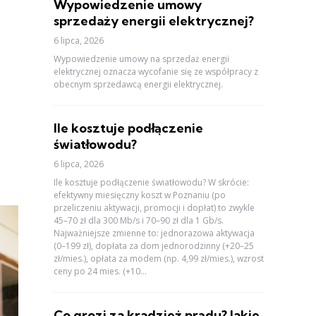
Wypowiedzenie umowy
sprzedaży energii elektrycznej?
6 lipca, 2026
Wypowiedzenie umowy na sprzedaż energii
elektrycznej oznacza wycofanie się ze współpracy z
obecnym sprzedawcą energii elektrycznej.
Ile kosztuje podłączenie
światłowodu?
6 lipca, 2026
Ile kosztuje podłączenie światłowodu? W skrócie:
efektywny miesięczny koszt w Poznaniu (po
przeliczeniu aktywacji, promocji i dopłat) to zwykle
45–70 zł dla 300 Mb/s i 70–90 zł dla 1 Gb/s.
Najważniejsze zmienne to: jednorazowa aktywacja
(0–199 zł), dopłata za dom jednorodzinny (+20–25
zł/mies.), opłata za modem (np. 4,99 zł/mies.), wzrost
ceny po 24 mies. (+10...
Co grozi za kradzież prądu? Jakie