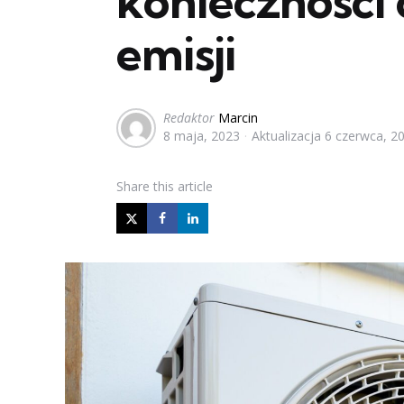
konieczności 
emisji
Posted
Redaktor
Marcin
8 maja, 2023
Aktualizacja
6 czerwca, 2
by
Share
this article