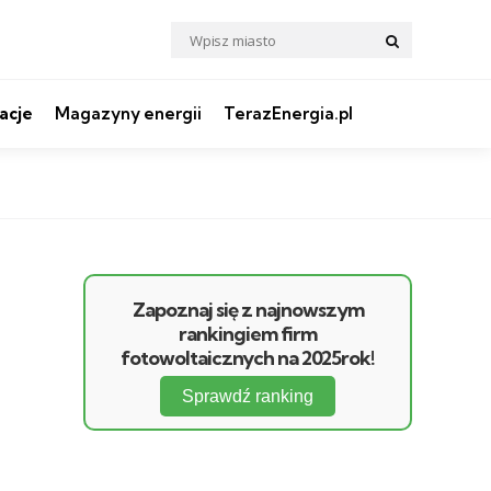
Search
Search
for:
acje
Magazyny energii
TerazEnergia.pl
Zapoznaj się z najnowszym
rankingiem firm
fotowoltaicznych na 2025rok!
Sprawdź ranking