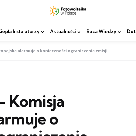
epła Instalatorzy
Aktualności
Baza Wiedzy
Dot
ropejska alarmuje o konieczności ograniczenia emisji
- Komisja
armuje o