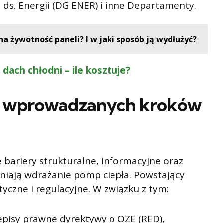
 ds. Energii (DG ENER) i inne Departamenty.
na żywotność paneli? I w jaki sposób ją wydłużyć?
dach chłodni – ile kosztuje?
r wprowadzanych kroków
e bariery strukturalne, informacyjne oraz
dniają wdrażanie pomp ciepła. Powstający
yczne i regulacyjne. W związku z tym:
episy prawne dyrektywy o OZE (RED),