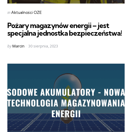
Categories
Posted
in
Aktualności OZE
in
Pożary magazynów energii – jest
specjalna jednostka bezpieczeństwa!
Posted
by
Marcin
30 sierpnia, 2023
by