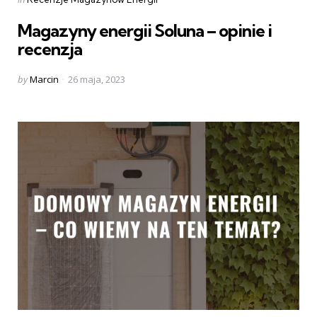
in
Magazyny energii Soluna – opinie i
recenzja
Posted
by
Marcin
26 maja, 2023
by