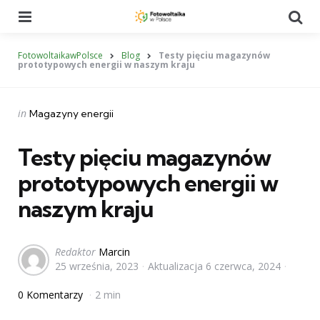
Menu
Se
FotowoltaikawPolsce
Blog
Testy pięciu magazynów
prototypowych energii w naszym kraju
Categories
Posted
in
Magazyny energii
in
Testy pięciu magazynów
prototypowych energii w
naszym kraju
Posted
Redaktor
Marcin
25 września, 2023
Aktualizacja
6 czerwca, 2024
by
0 Komentarzy
2 min