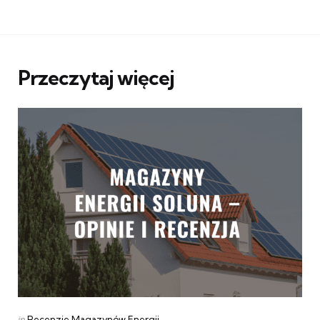
Przeczytaj więcej
Categories
Posted
in
Recenzje Magazynów Energii