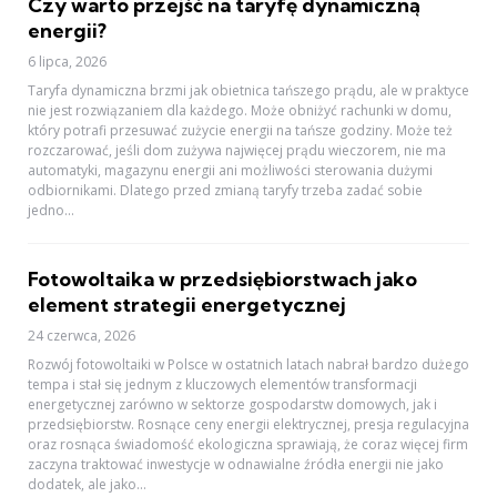
Czy warto przejść na taryfę dynamiczną
energii?
6 lipca, 2026
Taryfa dynamiczna brzmi jak obietnica tańszego prądu, ale w praktyce
nie jest rozwiązaniem dla każdego. Może obniżyć rachunki w domu,
który potrafi przesuwać zużycie energii na tańsze godziny. Może też
rozczarować, jeśli dom zużywa najwięcej prądu wieczorem, nie ma
automatyki, magazynu energii ani możliwości sterowania dużymi
odbiornikami. Dlatego przed zmianą taryfy trzeba zadać sobie
jedno...
Fotowoltaika w przedsiębiorstwach jako
element strategii energetycznej
24 czerwca, 2026
Rozwój fotowoltaiki w Polsce w ostatnich latach nabrał bardzo dużego
tempa i stał się jednym z kluczowych elementów transformacji
energetycznej zarówno w sektorze gospodarstw domowych, jak i
przedsiębiorstw. Rosnące ceny energii elektrycznej, presja regulacyjna
oraz rosnąca świadomość ekologiczna sprawiają, że coraz więcej firm
zaczyna traktować inwestycje w odnawialne źródła energii nie jako
dodatek, ale jako...