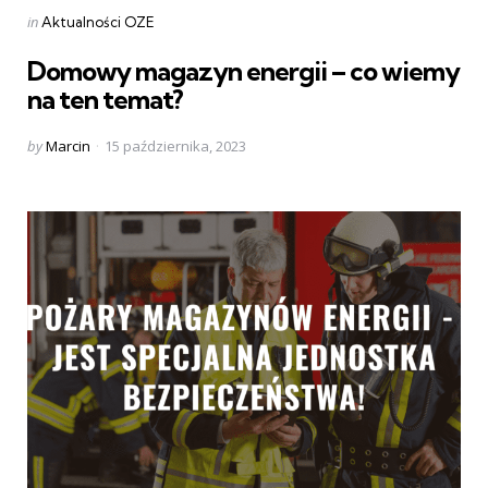
Categories
Posted
in
Aktualności OZE
in
Domowy magazyn energii – co wiemy
na ten temat?
Posted
by
Marcin
15 października, 2023
by