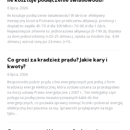
6 lipca, 2026
Ile kosztuje podłączenie światłowodu? W skrócie: efektywny
miesięczny koszt w Poznaniu (po przeliczeniu aktywacji, promocji i
dopłat) to zwykle 45–70 zł dla 300 Mb/s i 70–90 zł dla 1 Gb/s.
Najważniejsze zmienne to: jednorazowa aktywacja (0–199 zł), dopłata
za dom jednorodzinny (+20–25 zł/mies.), opłata za modem (np. 4,99
zł/mies.), wzrost ceny po 24 mies. (+10...
Co grozi za kradzież prądu? Jakie kary i
kwoty?
6 lipca, 2026
Bezpośredni pobór prądu z linii energetycznych jest jedną z form
kradzieży energii elektrycznej, która została uznana za przestępstwo
na mocy ustawy Prawo energetyczne z 2007 r.. Ten nielegalny czyn
polega na podłączeniu nieautoryzowanych kabli do linii
energetycznych, co pozwala sprawcy ominąć licznik i pobierać energię
elektryczną bez płacenia za nią. Sprawcom przyłapanym na tego
typu...