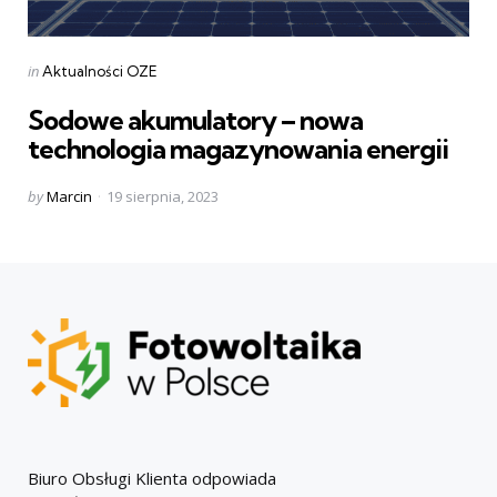
Categories
Posted
in
Aktualności OZE
in
Sodowe akumulatory – nowa
technologia magazynowania energii
Posted
by
Marcin
19 sierpnia, 2023
by
Biuro Obsługi Klienta odpowiada