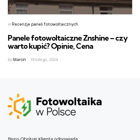
Categories
Posted
in
Recenzje paneli fotowoltaicznych
in
Panele fotowoltaiczne Znshine – czy
warto kupić? Opinie, Cena
Posted
by
Marcin
19 lutego, 2024
by
Biuro Obsługi Klienta odpowiada