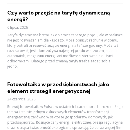
Czy warto przejść na taryfę dynamiczną
energii?
6 lipca, 2026
Taryfa dynamiczna brzmi jak obietnica tańszego prądu, ale w praktyce
nie jest rozwiązaniem dla każdego. Może obniżyć rachunki w domu,
który potrafi przesuwać zużycie energii na tańsze godziny. Może też
rozczarować, jeśli dom zużywa najwięcej prądu wieczorem, nie ma
automatyki, magazynu energii ani możliwości sterowania dużymi
odbiornikami. Dlatego przed zmianą taryfy trzeba zadać sobie
jedno...
Fotowoltaika w przedsiębiorstwach jako
element strategii energetycznej
24 czerwca, 2026
Rozwój fotowoltaiki w Polsce w ostatnich latach nabrał bardzo dużego
tempa i stał się jednym z kluczowych elementów transformacji
energetycznej zarówno w sektorze gospodarstw domowych, jak i
przedsiębiorstw. Rosnące ceny energii elektrycznej, presja regulacyjna
oraz rosnąca świadomość ekologiczna sprawiają, że coraz więcej firm