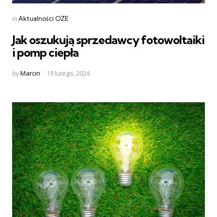
Categories
Posted
in
Aktualności OZE
in
Jak oszukują sprzedawcy fotowoltaiki
i pomp ciepła
Posted
by
Marcin
19 lutego, 2024
by