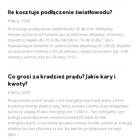
Ile kosztuje podłączenie światłowodu?
6 lipca, 2026
Ile kosztuje podłączenie światłowodu? W skrócie: efektywny
miesięczny koszt w Poznaniu (po przeliczeniu aktywacji, promocji i
dopłat) to zwykle 45–70 zł dla 300 Mb/s i 70–90 zł dla 1 Gb/s.
Najważniejsze zmienne to: jednorazowa aktywacja (0–199 zł), dopłata
za dom jednorodzinny (+20–25 zł/mies.), opłata za modem (np. 4,99
zł/mies.), wzrost ceny po 24 mies. (+10...
Co grozi za kradzież prądu? Jakie kary i
kwoty?
6 lipca, 2026
Bezpośredni pobór prądu z linii energetycznych jest jedną z form
kradzieży energii elektrycznej, która została uznana za przestępstwo
na mocy ustawy Prawo energetyczne z 2007 r.. Ten nielegalny czyn
polega na podłączeniu nieautoryzowanych kabli do linii
energetycznych, co pozwala sprawcy ominąć licznik i pobierać energię
elektryczną bez płacenia za nią. Sprawcom przyłapanym na tego
typu...