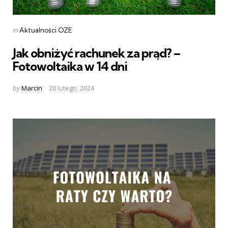
Categories
Posted
in
Aktualności OZE
in
Jak obniżyć rachunek za prąd? –
Fotowoltaika w 14 dni
Posted
by
Marcin
20 lutego, 2024
by