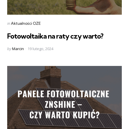
Categories
Posted
in
Aktualności OZE
in
Fotowoltaika na raty czy warto?
Posted
by
Marcin
19 lutego, 2024
by