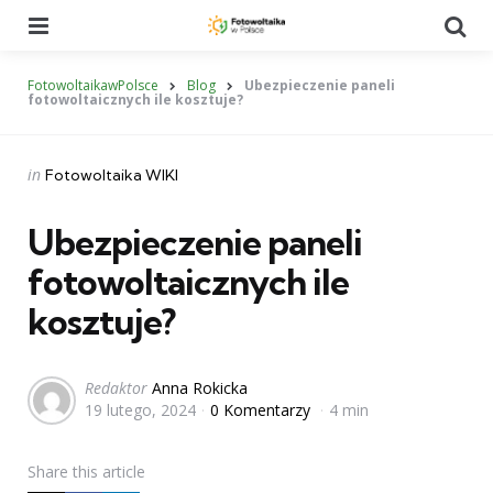
Menu
Se
FotowoltaikawPolsce
Blog
Ubezpieczenie paneli
fotowoltaicznych ile kosztuje?
Categories
Posted
in
Fotowoltaika WIKI
in
Ubezpieczenie paneli
fotowoltaicznych ile
kosztuje?
Posted
Redaktor
Anna Rokicka
19 lutego, 2024
0 Komentarzy
4 min
by
Share
this article