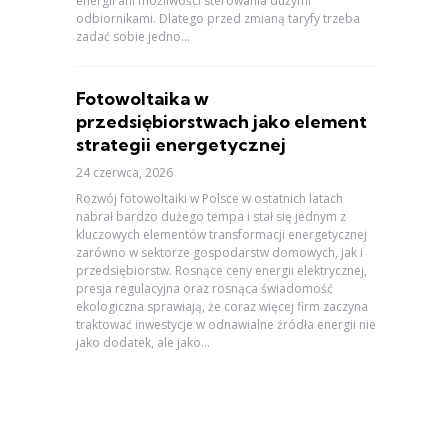
energii ani możliwości sterowania dużymi
odbiornikami. Dlatego przed zmianą taryfy trzeba
zadać sobie jedno...
Fotowoltaika w
przedsiębiorstwach jako element
strategii energetycznej
24 czerwca, 2026
Rozwój fotowoltaiki w Polsce w ostatnich latach
nabrał bardzo dużego tempa i stał się jednym z
kluczowych elementów transformacji energetycznej
zarówno w sektorze gospodarstw domowych, jak i
przedsiębiorstw. Rosnące ceny energii elektrycznej,
presja regulacyjna oraz rosnąca świadomość
ekologiczna sprawiają, że coraz więcej firm zaczyna
traktować inwestycje w odnawialne źródła energii nie
jako dodatek, ale jako...