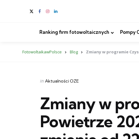
Ranking firm fotowoltaicznych
Pompy Ci
FotowoltaikawPolsce
Blog
Zmiany w programie Czyst
Categories
Posted
in
Aktualności OZE
in
Zmiany w pro
Powietrze 202