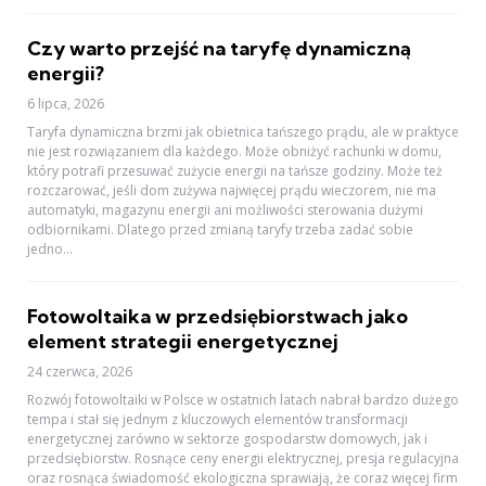
Czy warto przejść na taryfę dynamiczną
energii?
6 lipca, 2026
Taryfa dynamiczna brzmi jak obietnica tańszego prądu, ale w praktyce
nie jest rozwiązaniem dla każdego. Może obniżyć rachunki w domu,
który potrafi przesuwać zużycie energii na tańsze godziny. Może też
rozczarować, jeśli dom zużywa najwięcej prądu wieczorem, nie ma
automatyki, magazynu energii ani możliwości sterowania dużymi
odbiornikami. Dlatego przed zmianą taryfy trzeba zadać sobie
jedno...
Fotowoltaika w przedsiębiorstwach jako
element strategii energetycznej
24 czerwca, 2026
Rozwój fotowoltaiki w Polsce w ostatnich latach nabrał bardzo dużego
tempa i stał się jednym z kluczowych elementów transformacji
energetycznej zarówno w sektorze gospodarstw domowych, jak i
przedsiębiorstw. Rosnące ceny energii elektrycznej, presja regulacyjna
oraz rosnąca świadomość ekologiczna sprawiają, że coraz więcej firm