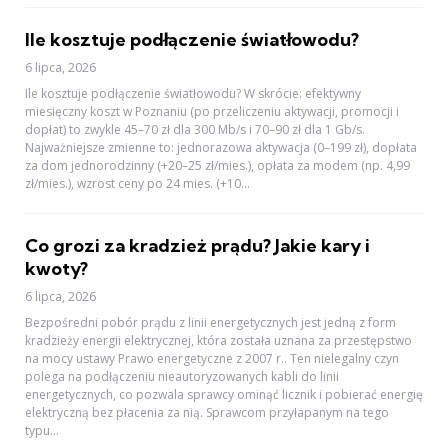
Ile kosztuje podłączenie światłowodu?
6 lipca, 2026
Ile kosztuje podłączenie światłowodu? W skrócie: efektywny
miesięczny koszt w Poznaniu (po przeliczeniu aktywacji, promocji i
dopłat) to zwykle 45–70 zł dla 300 Mb/s i 70–90 zł dla 1 Gb/s.
Najważniejsze zmienne to: jednorazowa aktywacja (0–199 zł), dopłata
za dom jednorodzinny (+20–25 zł/mies.), opłata za modem (np. 4,99
zł/mies.), wzrost ceny po 24 mies. (+10...
Co grozi za kradzież prądu? Jakie kary i
kwoty?
6 lipca, 2026
Bezpośredni pobór prądu z linii energetycznych jest jedną z form
kradzieży energii elektrycznej, która została uznana za przestępstwo
na mocy ustawy Prawo energetyczne z 2007 r.. Ten nielegalny czyn
polega na podłączeniu nieautoryzowanych kabli do linii
energetycznych, co pozwala sprawcy ominąć licznik i pobierać energię
elektryczną bez płacenia za nią. Sprawcom przyłapanym na tego
typu...