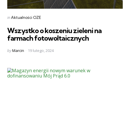
Categories
Posted
in
Aktualności OZE
in
Wszystko o koszeniu zieleni na
farmach fotowoltaicznych
Posted
by
Marcin
19 lutego, 2024
by