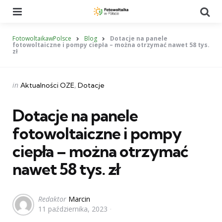
Menu
Se
FotowoltaikawPolsce
Blog
Dotacje na panele
fotowoltaiczne i pompy ciepła – można otrzymać nawet 58 tys.
zł
Categories
Posted
in
Aktualności OZE
Dotacje
in
Dotacje na panele
fotowoltaiczne i pompy
ciepła – można otrzymać
nawet 58 tys. zł
Posted
Redaktor
Marcin
11 października, 2023
by