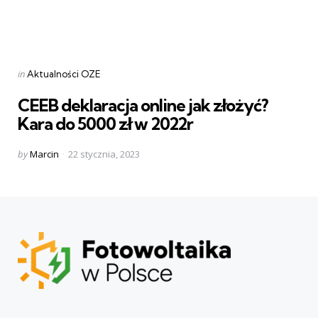
Categories
Posted
in
Aktualności OZE
in
CEEB deklaracja online jak złożyć?
Kara do 5000 zł w 2022r
Posted
by
Marcin
22 stycznia, 2023
by