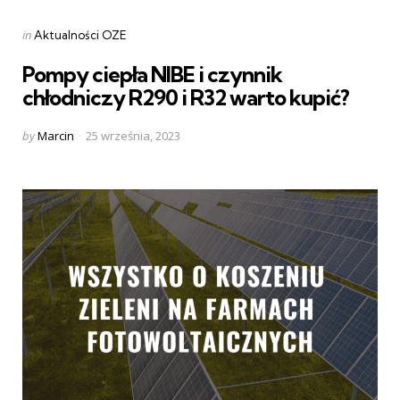
Categories
Posted
in
Aktualności OZE
in
Pompy ciepła NIBE i czynnik
chłodniczy R290 i R32 warto kupić?
Posted
by
Marcin
25 września, 2023
by