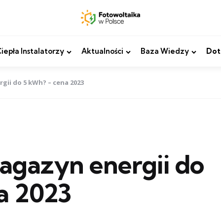
epła Instalatorzy
Aktualności
Baza Wiedzy
Dot
gii do 5 kWh? – cena 2023
magazyn energii do
a 2023