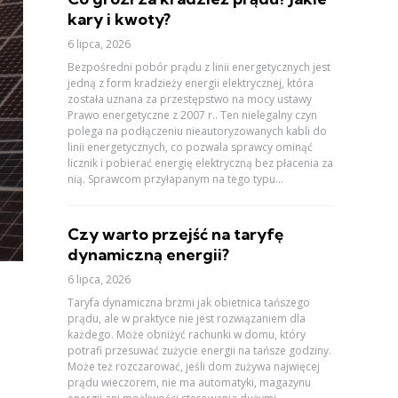
kary i kwoty?
6 lipca, 2026
Bezpośredni pobór prądu z linii energetycznych jest
jedną z form kradzieży energii elektrycznej, która
została uznana za przestępstwo na mocy ustawy
Prawo energetyczne z 2007 r.. Ten nielegalny czyn
polega na podłączeniu nieautoryzowanych kabli do
linii energetycznych, co pozwala sprawcy ominąć
licznik i pobierać energię elektryczną bez płacenia za
nią. Sprawcom przyłapanym na tego typu...
Czy warto przejść na taryfę
dynamiczną energii?
6 lipca, 2026
Taryfa dynamiczna brzmi jak obietnica tańszego
prądu, ale w praktyce nie jest rozwiązaniem dla
każdego. Może obniżyć rachunki w domu, który
potrafi przesuwać zużycie energii na tańsze godziny.
Może też rozczarować, jeśli dom zużywa najwięcej
prądu wieczorem, nie ma automatyki, magazynu