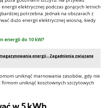
ją poza godzinami szczytu. Na przykład
nergii elektrycznej podczas gorących letnich
ajbardziej potrzebna. Jednak na obszarach z
ć dużo energii elektrycznej wiosną, kiedy
n energii do 10 kW?
magazynowania energii - Zagadnienia związane
domom uniknąć marnowania zasobów, gdy nie
ż firmom uniknąć kosztownych szczytowych
wać w 5 kWh