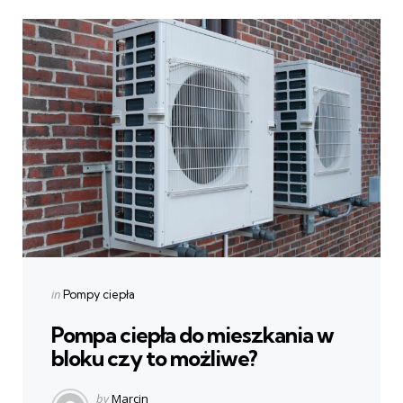
Categories
Posted
in
Pompy ciepła
in
Pompa ciepła do mieszkania w
bloku czy to możliwe?
Posted
by
Marcin