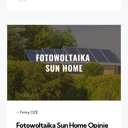
Categories
Posted
in
Firmy OZE
in
Fotowoltaika Sun Home Opinie