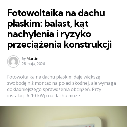
Categories
Fotowoltaika na dachu
płaskim: balast, kąt
nachylenia i ryzyko
przeciążenia konstrukcji
Posted
by
Marcin
by
28 maja, 2026
Fotowoltaika na dachu płaskim daje większą
swobodę niż montaż na połaci skośnej, ale wymaga
dokładniejszego sprawdzenia obciążeń. Przy
instalacji 6-10 kWp na dachu może...