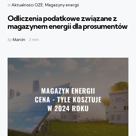
Categories
Posted
in
Aktualności OZE
Magazyny energii
in
Odliczenia podatkowe związane z
magazynem energii dla prosumentów
Posted
by
Marcin
2 min
by