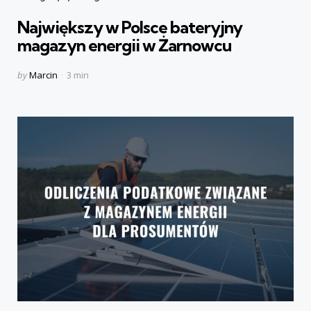
in
Największy w Polsce bateryjny
magazyn energii w Żarnowcu
Posted
by
Marcin
3 min
by