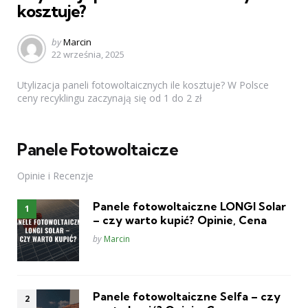
kosztuje?
Posted
by
Marcin
22 września, 2025
by
Utylizacja paneli fotowoltaicznych ile kosztuje? W Polsce
ceny recyklingu zaczynają się od 1 do 2 zł
Panele Fotowoltaicze
Opinie i Recenzje
Panele fotowoltaiczne LONGI Solar
– czy warto kupić? Opinie, Cena
Posted
by
Marcin
Panele fotowoltaiczne Selfa – czy