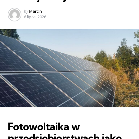
Posted
by
Marcin
by
6 lipca, 2026
Categories
Fotowoltaika w
przedsiębiorstwach jako