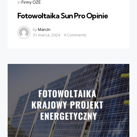
Categories
Posted
in
Firmy OZE
in
Fotowoltaika Sun Pro Opinie
Posted
by
Marcin
31 marca, 2024
0
Comments
by