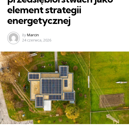
element strategii
energetycznej
Posted
by
Marcin
by
24 czerwca, 2026