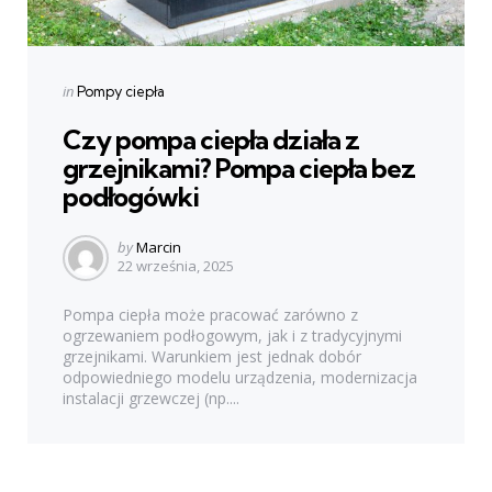
Categories
Posted
in
Pompy ciepła
in
Czy pompa ciepła działa z
grzejnikami? Pompa ciepła bez
podłogówki
Posted
by
Marcin
22 września, 2025
by
Pompa ciepła może pracować zarówno z
ogrzewaniem podłogowym, jak i z tradycyjnymi
grzejnikami. Warunkiem jest jednak dobór
odpowiedniego modelu urządzenia, modernizacja
instalacji grzewczej (np....