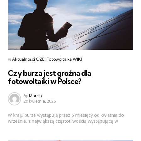
Categories
Posted
in
Aktualności OZE
Fotowoltaika WIKI
in
Czy burza jest groźna dla
fotowoltaiki w Polsce?
Posted
by
Marcin
20 kwietnia, 2026
by
W kraju burze występują przez 6 miesięcy od kwietnia do
września, z największą częstotliwością występującą w