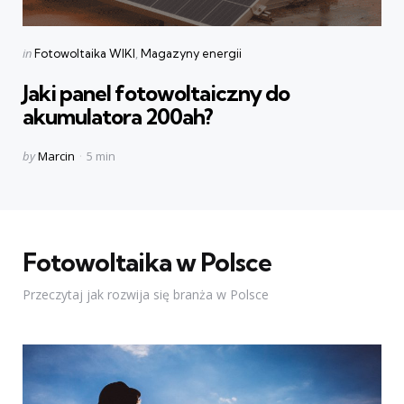
Categories
Posted
in
Fotowoltaika WIKI
Magazyny energii
in
Jaki panel fotowoltaiczny do
akumulatora 200ah?
Posted
by
Marcin
5 min
by
Fotowoltaika w Polsce
Przeczytaj jak rozwija się branża w Polsce