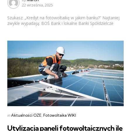
22 września, 2025
by
Szukasz: „Kredyt na fotowoltaikę w jakim banku?” Najtaniej
zwykle wypadają: BOŚ Bank i lokalne Banki Spółdzielcze
Categories
Posted
in
Aktualności OZE
Fotowoltaika WIKI
in
Utylizacja paneli fotowoltaicznych ile