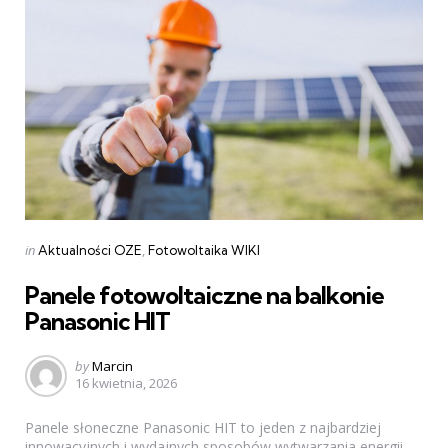
Categories
Posted
in
Aktualności OZE
Fotowoltaika WIKI
in
Panele fotowoltaiczne na balkonie
Panasonic HIT
Posted
by
Marcin
16 kwietnia, 2026
by
Panele słoneczne Panasonic HIT to jeden z najbardziej
innowacyjnych i wydajnych sposobów wytwarzania energii