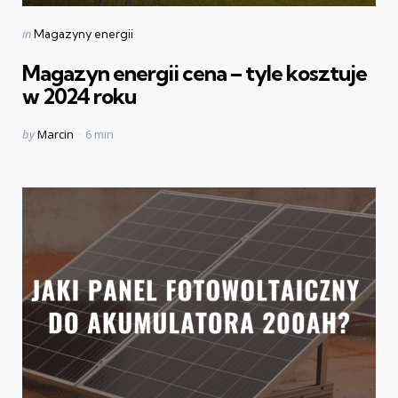
Categories
Posted
in
Magazyny energii
in
Magazyn energii cena – tyle kosztuje
w 2024 roku
Posted
by
Marcin
6 min
by