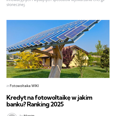
słonecznej.
Categories
Posted
in
Fotowoltaika WIKI
in
Kredyt na fotowoltaikę w jakim
banku? Ranking 2025
Posted
by
Marcin