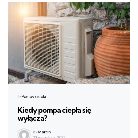
Categories
Posted
in
Pompy ciepła
in
Kiedy pompa ciepła się
wyłącza?
Posted
by
Marcin
22 września, 2025
by