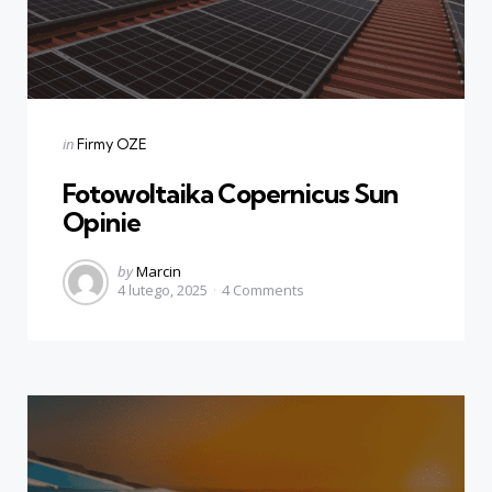
Categories
Posted
in
Firmy OZE
in
Fotowoltaika Copernicus Sun
Opinie
Posted
by
Marcin
4 lutego, 2025
4
Comments
by