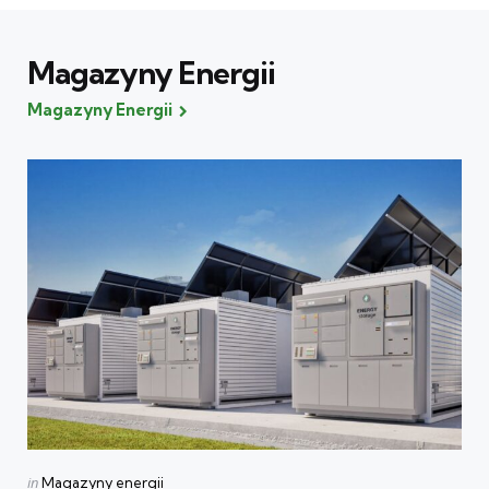
Magazyny Energii
Magazyny Energii
Categories
Posted
in
Magazyny energii