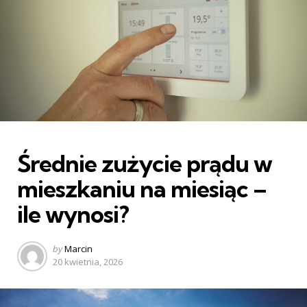
Categories
Średnie zużycie prądu w
mieszkaniu na miesiąc –
ile wynosi?
Posted
by
Marcin
by
20 kwietnia, 2026