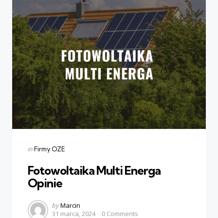
Categories
Posted
in
Firmy OZE
in
Fotowoltaika Multi Energa
Opinie
Posted
by
Marcin
31 marca, 2024
0
Comments
by