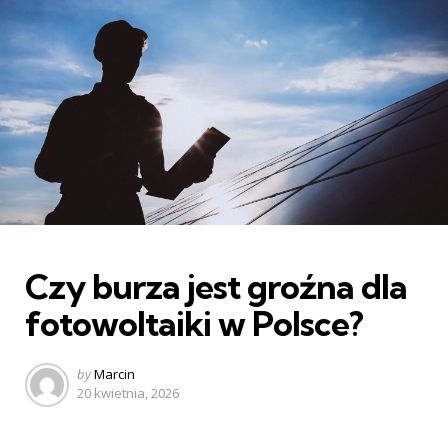
Categories
Czy burza jest groźna dla
fotowoltaiki w Polsce?
Posted
by
Marcin
by
20 kwietnia, 2026