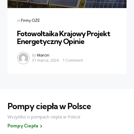
Categories
Posted
in
Firmy OZE
in
Fotowoltaika Krajowy Projekt
Energetyczny Opinie
Posted
by
Marcin
31 marca, 2024
1
Comment
by
Pompy ciepła w Polsce
Wszystko o pompach ciepła w Polsce
Pompy Ciepła