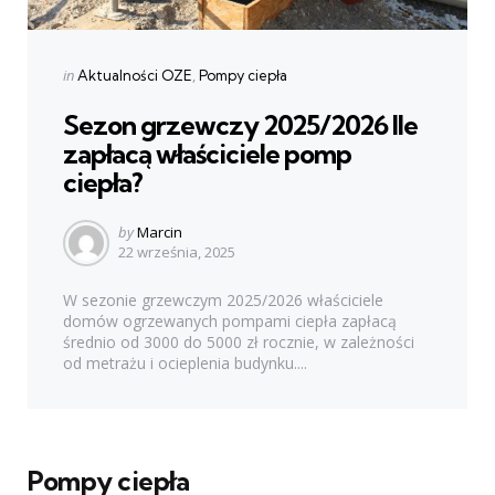
Categories
Posted
in
Aktualności OZE
Pompy ciepła
in
Sezon grzewczy 2025/2026 Ile
zapłacą właściciele pomp
ciepła?
Posted
by
Marcin
22 września, 2025
by
W sezonie grzewczym 2025/2026 właściciele
domów ogrzewanych pompami ciepła zapłacą
średnio od 3000 do 5000 zł rocznie, w zależności
od metrażu i ocieplenia budynku....
Pompy ciepła