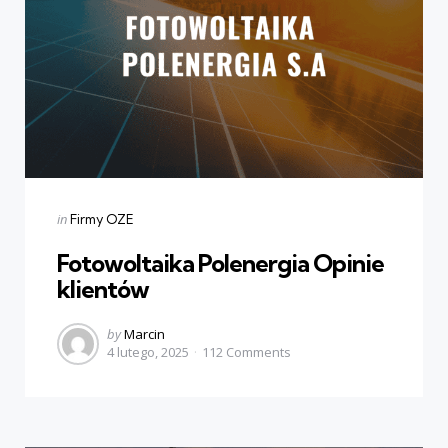
Categories
Posted
in
Firmy OZE
in
Fotowoltaika Polenergia Opinie
klientów
Posted
by
Marcin
4 lutego, 2025
112
Comments
by