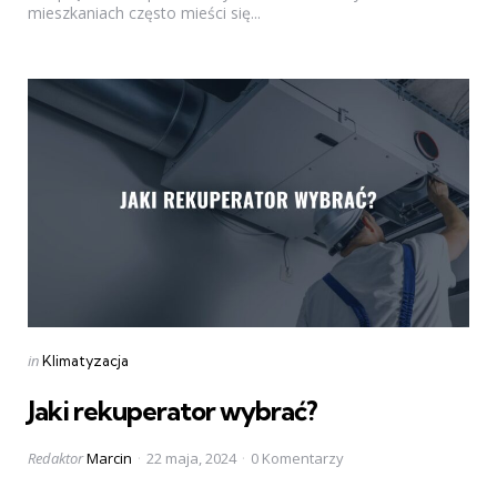
mieszkaniach często mieści się...
Categories
Posted
in
Klimatyzacja
in
Jaki rekuperator wybrać?
Posted
Redaktor
Marcin
22 maja, 2024
0 Komentarzy
by