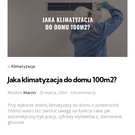
Categories
Posted
in
Klimatyzacja
in
Jaka klimatyzacja do domu 100m2?
Posted
Redaktor
Marcin
25 marca, 2024
0 Komentarzy
by
Przy wyborze dobrej klimatyzacji do domu o powierzchni
100m2 warto też zwrócić uwagę na funkcje takie jak
automatyczny tryb pracy, cyfrowy wyświetlacz, sterowanie
głosowe