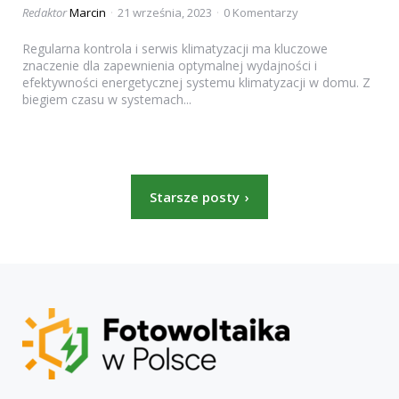
Posted
Redaktor
Marcin
21 września, 2023
0 Komentarzy
by
Regularna kontrola i serwis klimatyzacji ma kluczowe
znaczenie dla zapewnienia optymalnej wydajności i
efektywności energetycznej systemu klimatyzacji w domu. Z
biegiem czasu w systemach...
Stronicowanie
Starsze posty
wpisów