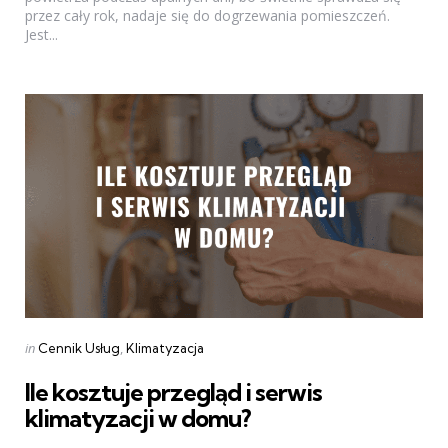
przez cały rok, nadaje się do dogrzewania pomieszczeń.
Jest...
Categories
Posted
in
Cennik Usług
Klimatyzacja
in
Ile kosztuje przegląd i serwis
klimatyzacji w domu?