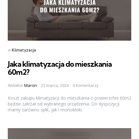
Categories
Posted
in
Klimatyzacja
in
Jaka klimatyzacja do mieszkania
60m2?
Posted
Redaktor
Marcin
25 marca, 2024
0 Komentarzy
by
Koszt zakupu klimatyzacji do mieszkania o powierzchni 60m2
będzie zależał od wybranego urządzenia. Do dyspozycji
mamy zarówno split, jak i monobloki.