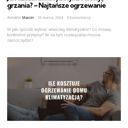
grzania? – Najtańsze ogrzewanie
Posted
Redaktor
Marcin
25 marca, 2024
0 Komentarzy
by
W jaki sposób wybrać właściwy klimatyzator? Co mówią
konkretne przepisy? Ile na tym rozwiązaniu można
zaoszczędzić?