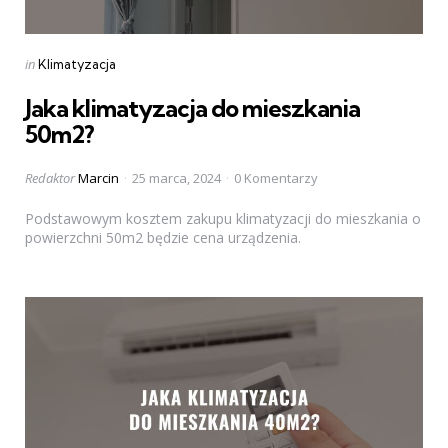
Categories
Posted
in
Klimatyzacja
in
Jaka klimatyzacja do mieszkania
50m2?
Posted
Redaktor
Marcin
25 marca, 2024
0 Komentarzy
by
Podstawowym kosztem zakupu klimatyzacji do mieszkania o
powierzchni 50m2 będzie cena urządzenia.