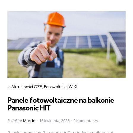
Categories
Posted
in
Aktualności OZE
Fotowoltaika WIKI
in
Panele fotowoltaiczne na balkonie
Panasonic HIT
Posted
Redaktor
Marcin
16 kwietnia, 2026
0 Komentarzy
by
Panele słoneczne Panasonic HIT to jeden z najbardziej