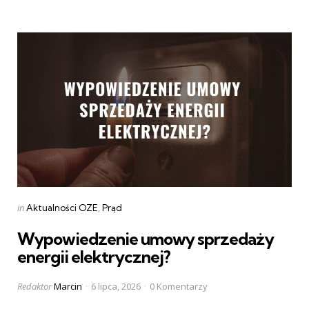
Categories
Posted
in
Aktualności OZE
Prąd
in
Wypowiedzenie umowy sprzedaży
energii elektrycznej?
Posted
Redaktor
Marcin
6 lipca, 2026
0 Komentarzy
by