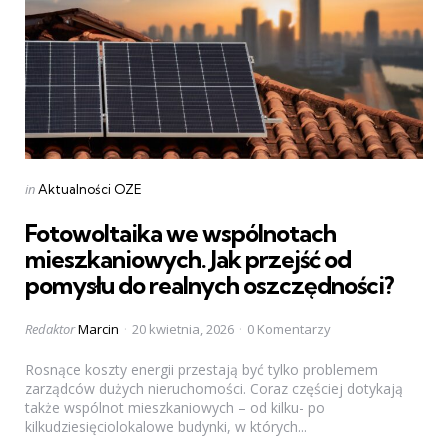
Categories
Posted
in
Aktualności OZE
in
Fotowoltaika we wspólnotach
mieszkaniowych. Jak przejść od
pomysłu do realnych oszczędności?
Posted
Redaktor
Marcin
20 kwietnia, 2026
0 Komentarzy
by
Rosnące koszty energii przestają być tylko problemem
zarządców dużych nieruchomości. Coraz częściej dotykają
także wspólnot mieszkaniowych – od kilku- po
kilkudziesięciolokalowe budynki, w których...