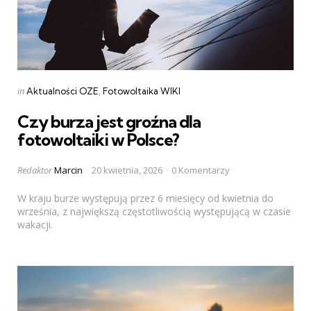
Categories
Posted
in
Aktualności OZE
Fotowoltaika WIKI
in
Czy burza jest groźna dla
fotowoltaiki w Polsce?
Posted
Redaktor
Marcin
20 kwietnia, 2026
0 Komentarzy
by
W kraju burze występują przez 6 miesięcy od kwietnia do
września, z największą częstotliwością występującą w czasie
wakacji.