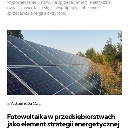
Wypowiedzenie umowy na sprzedaż energii elektrycznej
oznacza wycofanie się ze współpracy z obecnym
sprzedawcą energii elektrycznej.
Categories
Posted
in
Aktualności OZE
in
Fotowoltaika w przedsiębiorstwach
jako element strategii energetycznej