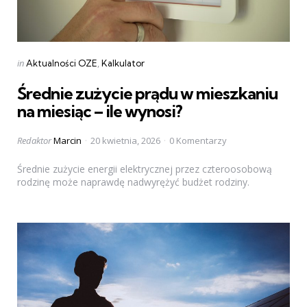
Categories
Posted
in
Aktualności OZE
Kalkulator
in
Średnie zużycie prądu w mieszkaniu
na miesiąc – ile wynosi?
Posted
Redaktor
Marcin
20 kwietnia, 2026
0 Komentarzy
by
Średnie zużycie energii elektrycznej przez czteroosobową
rodzinę może naprawdę nadwyrężyć budżet rodziny.