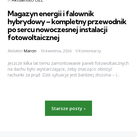
in
Magazyn energii i falownik
hybrydowy – kompletny przewodnik
po sercu nowoczesnej instalacji
fotowoltaicznej
Posted
Redaktor
Marcin
16 kwietnia, 2026
0 Komentarzy
by
Jeszcze kilka lat temu zamontowanie paneli fotowoltaicznych
na dachu było wystarczające, żeby znacząco obniżyć
rachunki za prąd. Dziś sytuacja jest bardziej złożona – i...
Stronicowanie
Starsze posty
wpisów