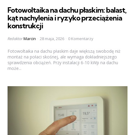
in
Fotowoltaika na dachu płaskim: balast,
kąt nachylenia i ryzyko przeciążenia
konstrukcji
Posted
Redaktor
Marcin
28 maja, 2026
0 Komentarzy
by
Fotowoltaika na dachu płaskim daje większą swobodę niż
montaż na połaci skośnej, ale wymaga dokładniejszego
sprawdzenia obciążeń. Przy instalacji 6-10 kWp na dachu
może...