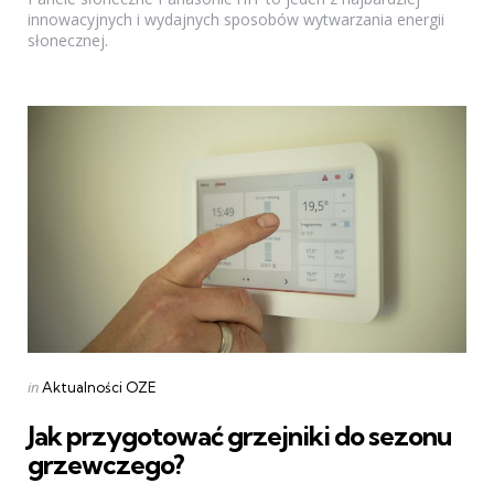
innowacyjnych i wydajnych sposobów wytwarzania energii
słonecznej.
Categories
Posted
in
Aktualności OZE
in
Jak przygotować grzejniki do sezonu
grzewczego?