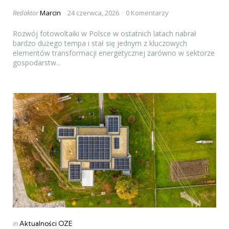
Posted
Redaktor
Marcin
24 czerwca, 2026
0 Komentarzy
by
Rozwój fotowoltaiki w Polsce w ostatnich latach nabrał
bardzo dużego tempa i stał się jednym z kluczowych
elementów transformacji energetycznej zarówno w sektorze
gospodarstw...
Categories
Posted
in
Aktualności OZE