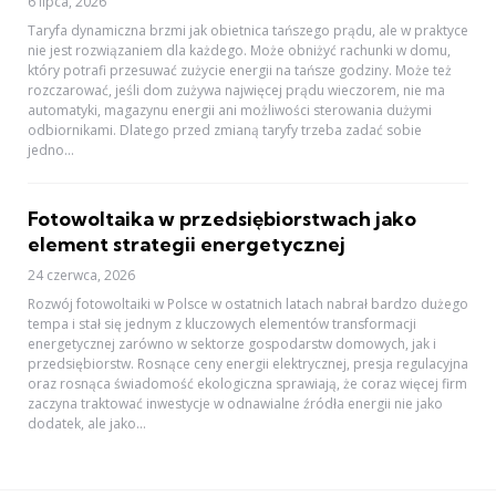
6 lipca, 2026
Taryfa dynamiczna brzmi jak obietnica tańszego prądu, ale w praktyce
nie jest rozwiązaniem dla każdego. Może obniżyć rachunki w domu,
który potrafi przesuwać zużycie energii na tańsze godziny. Może też
rozczarować, jeśli dom zużywa najwięcej prądu wieczorem, nie ma
automatyki, magazynu energii ani możliwości sterowania dużymi
odbiornikami. Dlatego przed zmianą taryfy trzeba zadać sobie
jedno...
Fotowoltaika w przedsiębiorstwach jako
element strategii energetycznej
24 czerwca, 2026
Rozwój fotowoltaiki w Polsce w ostatnich latach nabrał bardzo dużego
tempa i stał się jednym z kluczowych elementów transformacji
energetycznej zarówno w sektorze gospodarstw domowych, jak i
przedsiębiorstw. Rosnące ceny energii elektrycznej, presja regulacyjna
oraz rosnąca świadomość ekologiczna sprawiają, że coraz więcej firm
zaczyna traktować inwestycje w odnawialne źródła energii nie jako
dodatek, ale jako...