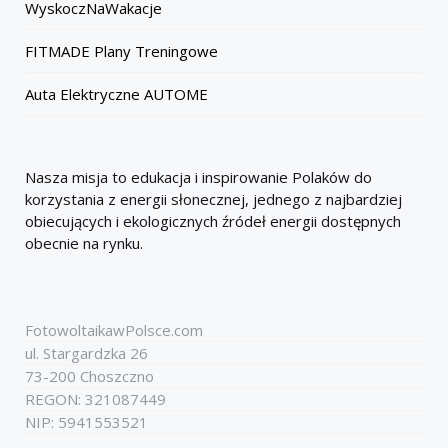
WyskoczNaWakacje
FITMADE Plany Treningowe
Auta Elektryczne AUTOME
Nasza misja to edukacja i inspirowanie Polaków do
korzystania z energii słonecznej, jednego z najbardziej
obiecujących i ekologicznych źródeł energii dostępnych
obecnie na rynku.
FotowoltaikawPolsce.com
ul. Stargardzka 26
73-200 Choszczno
REGON: 321087449
NIP: 5941553521