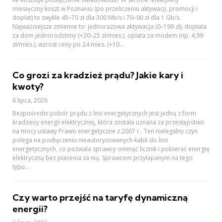
miesięczny koszt w Poznaniu (po przeliczeniu aktywacji, promocji i
dopłat) to zwykle 45–70 zł dla 300 Mb/s i 70–90 zł dla 1 Gb/s.
Najważniejsze zmienne to: jednorazowa aktywacja (0–199 zł), dopłata
za dom jednorodzinny (+20–25 zł/mies.), opłata za modem (np. 4,99
zł/mies.), wzrost ceny po 24 mies. (+10...
Co grozi za kradzież prądu? Jakie kary i
kwoty?
6 lipca, 2026
Bezpośredni pobór prądu z linii energetycznych jest jedną z form
kradzieży energii elektrycznej, która została uznana za przestępstwo
na mocy ustawy Prawo energetyczne z 2007 r.. Ten nielegalny czyn
polega na podłączeniu nieautoryzowanych kabli do linii
energetycznych, co pozwala sprawcy ominąć licznik i pobierać energię
elektryczną bez płacenia za nią. Sprawcom przyłapanym na tego
typu...
Czy warto przejść na taryfę dynamiczną
energii?