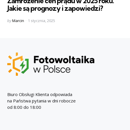
Zamrożenie cen prądu w 2025 roku.
Jakie są prognozy i zapowiedzi?
Posted
by
Marcin
1 stycznia, 2025
by
Biuro Obsługi Klienta odpowiada
na Państwa pytania w dni robocze
od 8:00 do 18:00