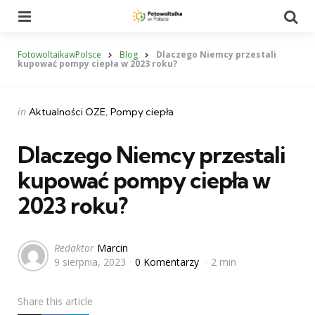
Menu
Se
FotowoltaikawPolsce
Blog
Dlaczego Niemcy przestali
kupować pompy ciepła w 2023 roku?
Categories
Posted
in
Aktualności OZE
Pompy ciepła
in
Dlaczego Niemcy przestali
kupować pompy ciepła w
2023 roku?
Posted
Redaktor
Marcin
9 sierpnia, 2023
0 Komentarzy
2 min
by
Share
this article