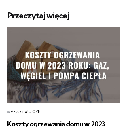
Przeczytaj więcej
Categories
Posted
in
Aktualności OZE
in
Koszty ogrzewania domu w 2023