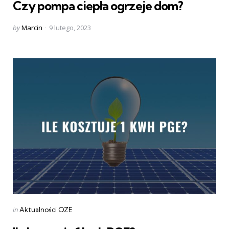
Czy pompa ciepła ogrzeje dom?
Posted
by
Marcin
9 lutego, 2023
by
Categories
Posted
in
Aktualności OZE
in