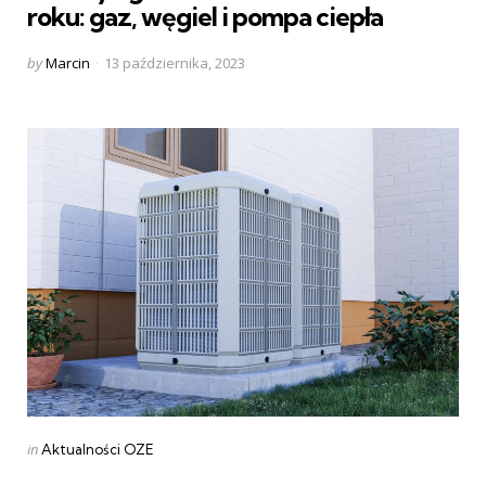
roku: gaz, węgiel i pompa ciepła
Posted
by
Marcin
13 października, 2023
by
Categories
Posted
in
Aktualności OZE
in