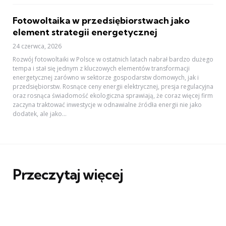
Fotowoltaika w przedsiębiorstwach jako
element strategii energetycznej
24 czerwca, 2026
Rozwój fotowoltaiki w Polsce w ostatnich latach nabrał bardzo dużego
tempa i stał się jednym z kluczowych elementów transformacji
energetycznej zarówno w sektorze gospodarstw domowych, jak i
przedsiębiorstw. Rosnące ceny energii elektrycznej, presja regulacyjna
oraz rosnąca świadomość ekologiczna sprawiają, że coraz więcej firm
zaczyna traktować inwestycje w odnawialne źródła energii nie jako
dodatek, ale jako...
Przeczytaj więcej