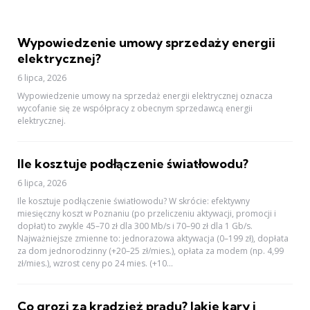
Wypowiedzenie umowy sprzedaży energii
elektrycznej?
6 lipca, 2026
Wypowiedzenie umowy na sprzedaż energii elektrycznej oznacza
wycofanie się ze współpracy z obecnym sprzedawcą energii
elektrycznej.
Ile kosztuje podłączenie światłowodu?
6 lipca, 2026
Ile kosztuje podłączenie światłowodu? W skrócie: efektywny
miesięczny koszt w Poznaniu (po przeliczeniu aktywacji, promocji i
dopłat) to zwykle 45–70 zł dla 300 Mb/s i 70–90 zł dla 1 Gb/s.
Najważniejsze zmienne to: jednorazowa aktywacja (0–199 zł), dopłata
za dom jednorodzinny (+20–25 zł/mies.), opłata za modem (np. 4,99
zł/mies.), wzrost ceny po 24 mies. (+10...
Co grozi za kradzież prądu? Jakie kary i