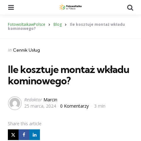
Menu
Se
FotowoltaikawPolsce
Blog
Ile kosztuje montaż wkładu
kominowego?
Categories
Posted
in
Cennik Usług
in
Ile kosztuje montaż wkładu
kominowego?
Posted
Redaktor
Marcin
25 marca, 2024
0 Komentarzy
3 min
by
Share
this article