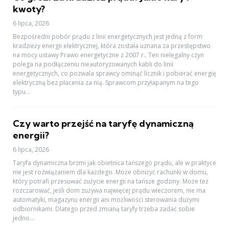
kwoty?
6 lipca, 2026
Bezpośredni pobór prądu z linii energetycznych jest jedną z form
kradzieży energii elektrycznej, która została uznana za przestępstwo
na mocy ustawy Prawo energetyczne z 2007 r.. Ten nielegalny czyn
polega na podłączeniu nieautoryzowanych kabli do linii
energetycznych, co pozwala sprawcy ominąć licznik i pobierać energię
elektryczną bez płacenia za nią. Sprawcom przyłapanym na tego
typu...
Czy warto przejść na taryfę dynamiczną
energii?
6 lipca, 2026
Taryfa dynamiczna brzmi jak obietnica tańszego prądu, ale w praktyce
nie jest rozwiązaniem dla każdego. Może obniżyć rachunki w domu,
który potrafi przesuwać zużycie energii na tańsze godziny. Może też
rozczarować, jeśli dom zużywa najwięcej prądu wieczorem, nie ma
automatyki, magazynu energii ani możliwości sterowania dużymi
odbiornikami. Dlatego przed zmianą taryfy trzeba zadać sobie
jedno...