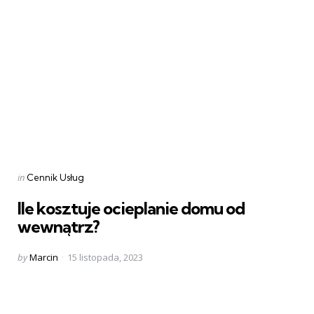
Categories
Posted
in
Cennik Usług
in
Ile kosztuje ocieplanie domu od
wewnątrz?
Posted
by
Marcin
15 listopada, 2023
by