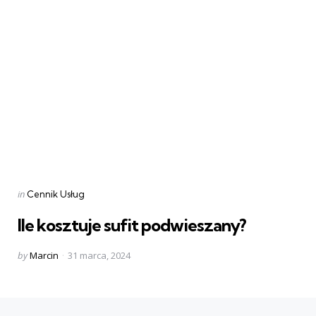
Categories
Posted
in
Cennik Usług
in
Ile kosztuje sufit podwieszany?
Posted
by
Marcin
31 marca, 2024
by