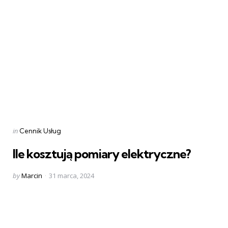
Categories
Posted
in
Cennik Usług
in
Ile kosztują pomiary elektryczne?
Posted
by
Marcin
31 marca, 2024
by