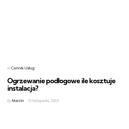
Categories
Posted
in
Cennik Usług
in
Ogrzewanie podłogowe ile kosztuje
instalacja?
Posted
by
Marcin
15 listopada, 2023
by