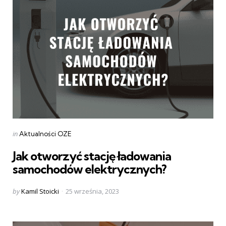
Categories
Posted
in
Aktualności OZE
in
Jak otworzyć stację ładowania
samochodów elektrycznych?
Posted
by
Kamil Stoicki
25 września, 2023
by