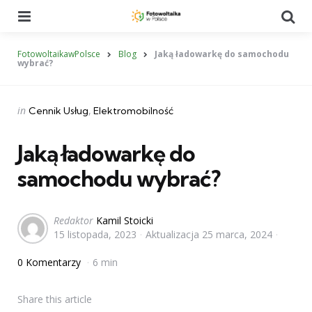
Menu
Se
FotowoltaikawPolsce
Blog
Jaką ładowarkę do samochodu
wybrać?
Categories
Posted
in
Cennik Usług
Elektromobilność
in
Jaką ładowarkę do
samochodu wybrać?
Posted
Redaktor
Kamil Stoicki
15 listopada, 2023
Aktualizacja
25 marca, 2024
by
0 Komentarzy
6 min
Share
this article