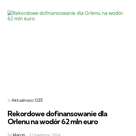
Categories
Posted
in
Aktualności OZE
in
Rekordowe dofinansowanie dla
Orlenu na wodór 62 mln euro
Posted
by
Marcin
22 kwietnia, 2024