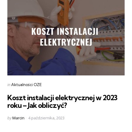
Categories
Posted
in
Aktualności OZE
in
Koszt instalacji elektrycznej w 2023
roku – Jak obliczyć?
Posted
by
Marcin
4 października, 2023
by