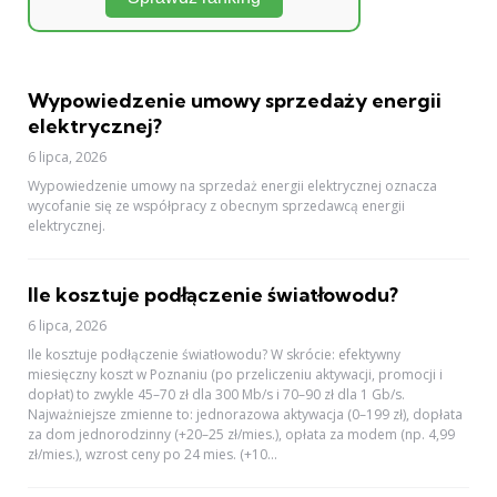
Wypowiedzenie umowy sprzedaży energii
elektrycznej?
6 lipca, 2026
Wypowiedzenie umowy na sprzedaż energii elektrycznej oznacza
wycofanie się ze współpracy z obecnym sprzedawcą energii
elektrycznej.
Ile kosztuje podłączenie światłowodu?
6 lipca, 2026
Ile kosztuje podłączenie światłowodu? W skrócie: efektywny
miesięczny koszt w Poznaniu (po przeliczeniu aktywacji, promocji i
dopłat) to zwykle 45–70 zł dla 300 Mb/s i 70–90 zł dla 1 Gb/s.
Najważniejsze zmienne to: jednorazowa aktywacja (0–199 zł), dopłata
za dom jednorodzinny (+20–25 zł/mies.), opłata za modem (np. 4,99
zł/mies.), wzrost ceny po 24 mies. (+10...