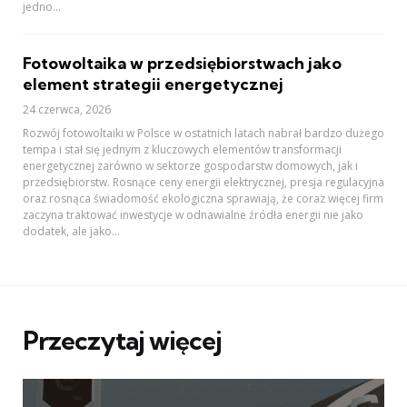
jedno...
Fotowoltaika w przedsiębiorstwach jako
element strategii energetycznej
24 czerwca, 2026
Rozwój fotowoltaiki w Polsce w ostatnich latach nabrał bardzo dużego
tempa i stał się jednym z kluczowych elementów transformacji
energetycznej zarówno w sektorze gospodarstw domowych, jak i
przedsiębiorstw. Rosnące ceny energii elektrycznej, presja regulacyjna
oraz rosnąca świadomość ekologiczna sprawiają, że coraz więcej firm
zaczyna traktować inwestycje w odnawialne źródła energii nie jako
dodatek, ale jako...
Przeczytaj więcej