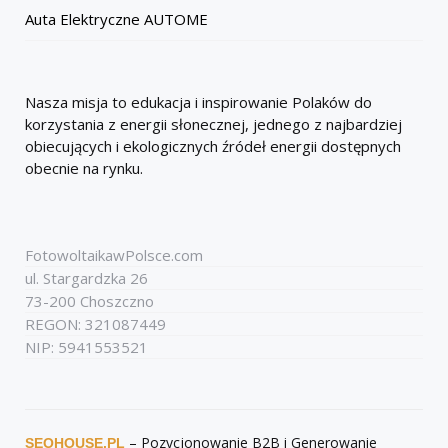
Auta Elektryczne AUTOME
Nasza misja to edukacja i inspirowanie Polaków do
korzystania z energii słonecznej, jednego z najbardziej
obiecujących i ekologicznych źródeł energii dostępnych
obecnie na rynku.
FotowoltaikawPolsce.com
ul. Stargardzka 26
73-200 Choszczno
REGON: 321087449
NIP: 5941553521
– Pozycjonowanie B2B i Generowanie
SEOHOUSE.PL