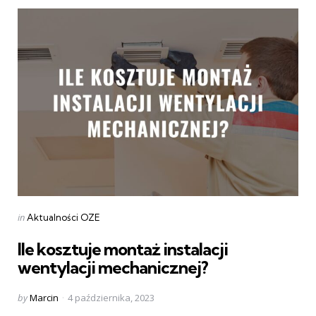
Categories
Posted
in
Aktualności OZE
in
Ile kosztuje montaż instalacji
wentylacji mechanicznej?
Posted
by
Marcin
4 października, 2023
by