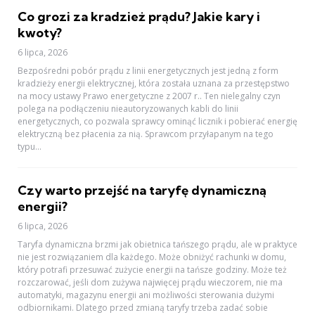
Co grozi za kradzież prądu? Jakie kary i
kwoty?
6 lipca, 2026
Bezpośredni pobór prądu z linii energetycznych jest jedną z form
kradzieży energii elektrycznej, która została uznana za przestępstwo
na mocy ustawy Prawo energetyczne z 2007 r.. Ten nielegalny czyn
polega na podłączeniu nieautoryzowanych kabli do linii
energetycznych, co pozwala sprawcy ominąć licznik i pobierać energię
elektryczną bez płacenia za nią. Sprawcom przyłapanym na tego
typu...
Czy warto przejść na taryfę dynamiczną
energii?
6 lipca, 2026
Taryfa dynamiczna brzmi jak obietnica tańszego prądu, ale w praktyce
nie jest rozwiązaniem dla każdego. Może obniżyć rachunki w domu,
który potrafi przesuwać zużycie energii na tańsze godziny. Może też
rozczarować, jeśli dom zużywa najwięcej prądu wieczorem, nie ma
automatyki, magazynu energii ani możliwości sterowania dużymi
odbiornikami. Dlatego przed zmianą taryfy trzeba zadać sobie