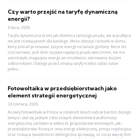
Czy warto przejść na taryfę dynamiczną
energii?
6 lipca, 2026
Taryfa dynamiczna brzmi jak obietnica tańszego prądu, ale w praktyce
nie jest rozwiązaniem dla każdego. Może obniżyć rachunki w domu,
który potrafi przesuwać zużycie energii na tańsze godziny. Może też
rozczarować, jeśli dom zużywa najwięcej prądu wieczorem, nie ma
automatyki, magazynu energii ani możliwości sterowania dużymi
odbiornikami. Dlatego przed zmianą taryfy trzeba zadać sobie
jedno...
Fotowoltaika w przedsiębiorstwach jako
element strategii energetycznej
24 czerwca, 2026
Rozwój fotowoltaiki w Polsce w ostatnich latach nabrał bardzo dużego
tempa i stał się jednym z kluczowych elementów transformacji
energetycznej zarówno w sektorze gospodarstw domowych, jak i
przedsiębiorstw. Rosnące ceny energii elektrycznej, presja regulacyjna
oraz rosnąca świadomość ekologiczna sprawiają, że coraz więcej firm