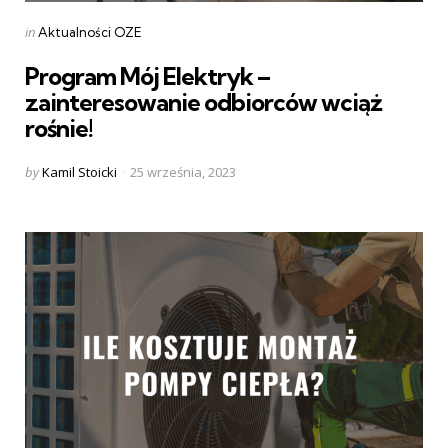
Categories
Posted
in
Aktualności OZE
in
Program Mój Elektryk –
zainteresowanie odbiorców wciąż
rośnie!
Posted
by
Kamil Stoicki
25 września, 2023
by