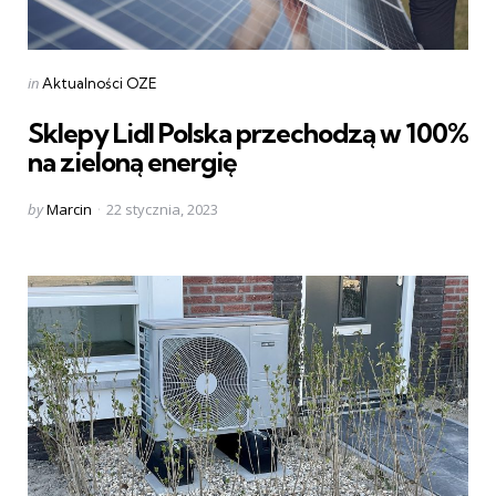
Categories
Posted
in
Aktualności OZE
in
Sklepy Lidl Polska przechodzą w 100%
na zieloną energię
Posted
by
Marcin
22 stycznia, 2023
by