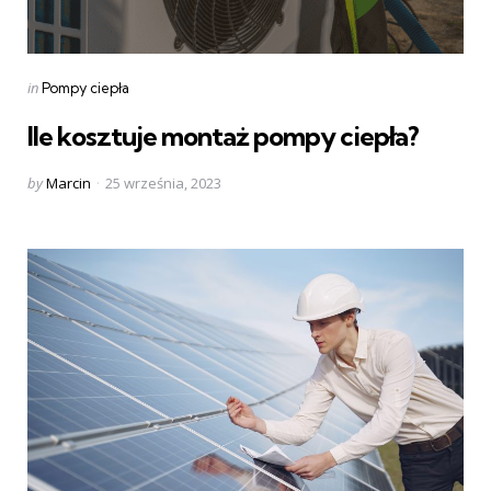
Categories
Posted
in
Pompy ciepła
in
Ile kosztuje montaż pompy ciepła?
Posted
by
Marcin
25 września, 2023
by