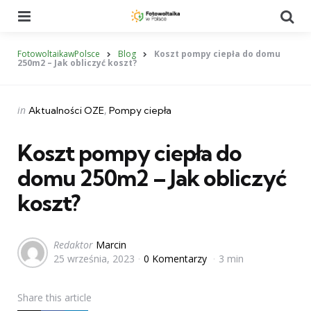
Menu
Se
FotowoltaikawPolsce
Blog
Koszt pompy ciepła do domu
250m2 – Jak obliczyć koszt?
Categories
Posted
in
Aktualności OZE
Pompy ciepła
in
Koszt pompy ciepła do
domu 250m2 – Jak obliczyć
koszt?
Posted
Redaktor
Marcin
25 września, 2023
0 Komentarzy
3 min
by
Share
this article