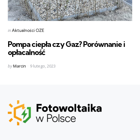
Categories
Posted
in
Aktualności OZE
in
Pompa ciepła czy Gaz? Porównanie i
opłacalność
Posted
by
Marcin
9 lutego, 2023
by