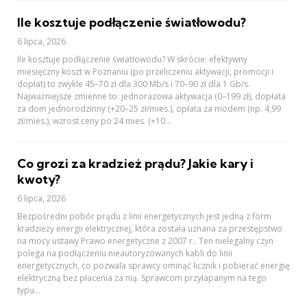
Ile kosztuje podłączenie światłowodu?
6 lipca, 2026
Ile kosztuje podłączenie światłowodu? W skrócie: efektywny
miesięczny koszt w Poznaniu (po przeliczeniu aktywacji, promocji i
dopłat) to zwykle 45–70 zł dla 300 Mb/s i 70–90 zł dla 1 Gb/s.
Najważniejsze zmienne to: jednorazowa aktywacja (0–199 zł), dopłata
za dom jednorodzinny (+20–25 zł/mies.), opłata za modem (np. 4,99
zł/mies.), wzrost ceny po 24 mies. (+10...
Co grozi za kradzież prądu? Jakie kary i
kwoty?
6 lipca, 2026
Bezpośredni pobór prądu z linii energetycznych jest jedną z form
kradzieży energii elektrycznej, która została uznana za przestępstwo
na mocy ustawy Prawo energetyczne z 2007 r.. Ten nielegalny czyn
polega na podłączeniu nieautoryzowanych kabli do linii
energetycznych, co pozwala sprawcy ominąć licznik i pobierać energię
elektryczną bez płacenia za nią. Sprawcom przyłapanym na tego
typu...