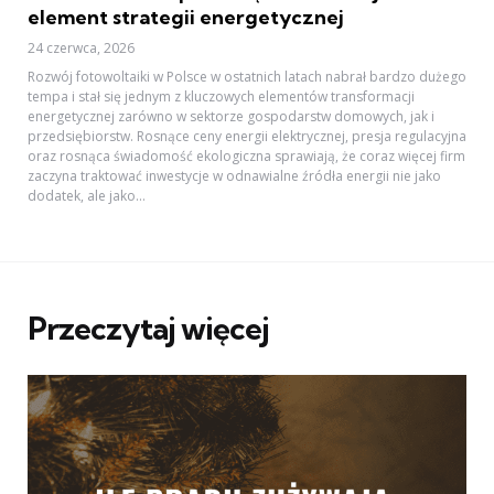
element strategii energetycznej
24 czerwca, 2026
Rozwój fotowoltaiki w Polsce w ostatnich latach nabrał bardzo dużego
tempa i stał się jednym z kluczowych elementów transformacji
energetycznej zarówno w sektorze gospodarstw domowych, jak i
przedsiębiorstw. Rosnące ceny energii elektrycznej, presja regulacyjna
oraz rosnąca świadomość ekologiczna sprawiają, że coraz więcej firm
zaczyna traktować inwestycje w odnawialne źródła energii nie jako
dodatek, ale jako...
Przeczytaj więcej