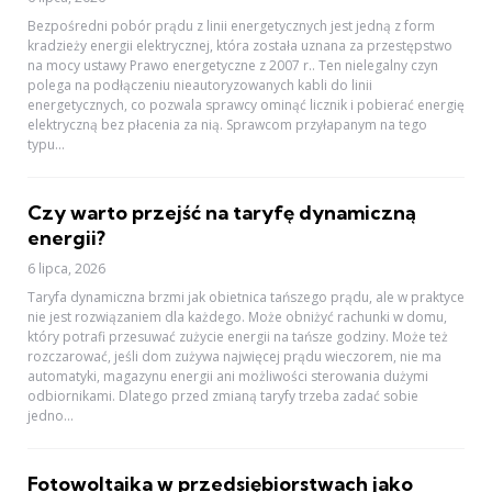
Bezpośredni pobór prądu z linii energetycznych jest jedną z form
kradzieży energii elektrycznej, która została uznana za przestępstwo
na mocy ustawy Prawo energetyczne z 2007 r.. Ten nielegalny czyn
polega na podłączeniu nieautoryzowanych kabli do linii
energetycznych, co pozwala sprawcy ominąć licznik i pobierać energię
elektryczną bez płacenia za nią. Sprawcom przyłapanym na tego
typu...
Czy warto przejść na taryfę dynamiczną
energii?
6 lipca, 2026
Taryfa dynamiczna brzmi jak obietnica tańszego prądu, ale w praktyce
nie jest rozwiązaniem dla każdego. Może obniżyć rachunki w domu,
który potrafi przesuwać zużycie energii na tańsze godziny. Może też
rozczarować, jeśli dom zużywa najwięcej prądu wieczorem, nie ma
automatyki, magazynu energii ani możliwości sterowania dużymi
odbiornikami. Dlatego przed zmianą taryfy trzeba zadać sobie
jedno...
Fotowoltaika w przedsiębiorstwach jako