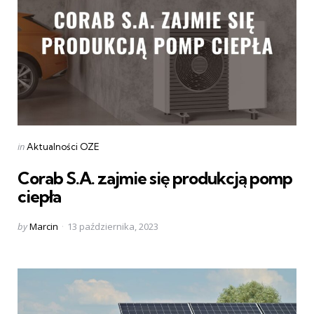
Categories
Posted
in
Aktualności OZE
in
Corab S.A. zajmie się produkcją pomp
ciepła
Posted
by
Marcin
13 października, 2023
by