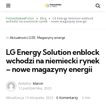
Menu
Se
FotowoltaikawPolsce
Blog
LG Energy Solution enblock
wchodzi na niemiecki rynek – nowe magazyny energii
Categories
Posted
in
Aktualności OZE
Magazyny energii
in
LG Energy Solution enblock
wchodzi na niemiecki rynek
– nowe magazyny energii
Posted
Redaktor
Marcin
12 października, 2023
by
Aktualizacja
15 listopada, 2023
0 Komentarzy
2 min