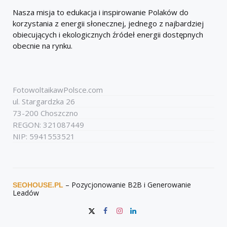
Nasza misja to edukacja i inspirowanie Polaków do
korzystania z energii słonecznej, jednego z najbardziej
obiecujących i ekologicznych źródeł energii dostępnych
obecnie na rynku.
FotowoltaikawPolsce.com
ul. Stargardzka 26
73-200 Choszczno
REGON: 321087449
NIP: 5941553521
– Pozycjonowanie B2B i Generowanie
SEOHOUSE.PL
Leadów