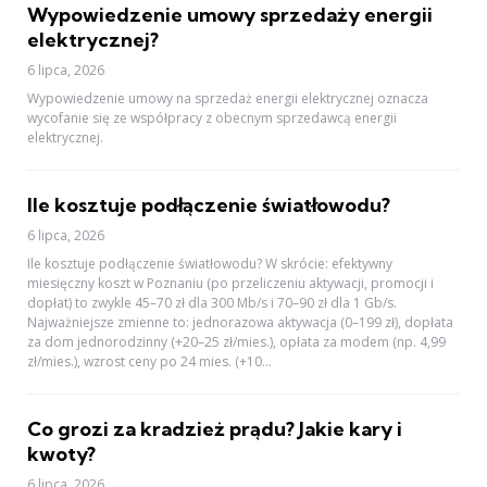
Wypowiedzenie umowy sprzedaży energii
elektrycznej?
6 lipca, 2026
Wypowiedzenie umowy na sprzedaż energii elektrycznej oznacza
wycofanie się ze współpracy z obecnym sprzedawcą energii
elektrycznej.
Ile kosztuje podłączenie światłowodu?
6 lipca, 2026
Ile kosztuje podłączenie światłowodu? W skrócie: efektywny
miesięczny koszt w Poznaniu (po przeliczeniu aktywacji, promocji i
dopłat) to zwykle 45–70 zł dla 300 Mb/s i 70–90 zł dla 1 Gb/s.
Najważniejsze zmienne to: jednorazowa aktywacja (0–199 zł), dopłata
za dom jednorodzinny (+20–25 zł/mies.), opłata za modem (np. 4,99
zł/mies.), wzrost ceny po 24 mies. (+10...
Co grozi za kradzież prądu? Jakie kary i
kwoty?
6 lipca, 2026