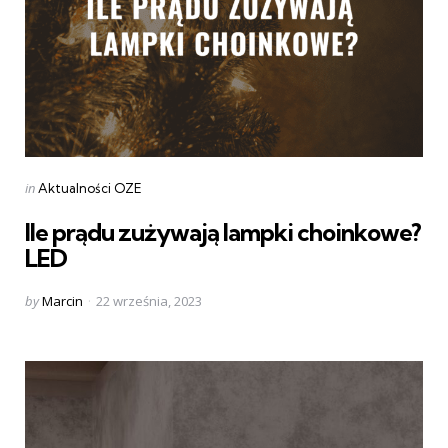
Categories
Posted
in
Aktualności OZE
in
Ile prądu zużywają lampki choinkowe?
LED
Posted
by
Marcin
22 września, 2023
by