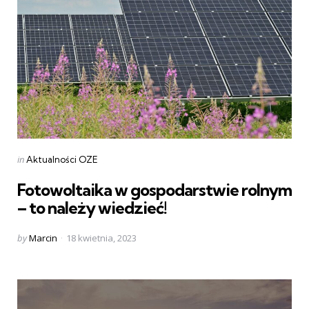
Categories
Posted
in
Aktualności OZE
in
Fotowoltaika w gospodarstwie rolnym
– to należy wiedzieć!
Posted
by
Marcin
18 kwietnia, 2023
by