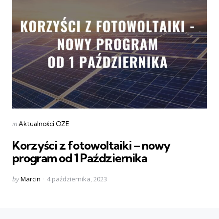
Categories
Posted
in
Aktualności OZE
in
Korzyści z fotowoltaiki – nowy
program od 1 Października
Posted
by
Marcin
4 października, 2023
by