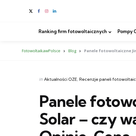
Ranking firm fotowoltaicznych
Pompy Ci
FotowoltaikawPolsce
Blog
Panele fotowoltaiczne Jin
Categories
Posted
in
Aktualności OZE
Recenzje paneli fotowoltai
in
Panele fotowo
Solar – czy w