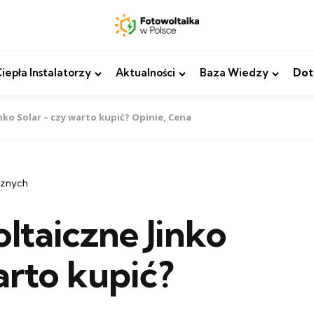
epła Instalatorzy
Aktualności
Baza Wiedzy
Dot
ko Solar – czy warto kupić? Opinie, Cena
cznych
ltaiczne Jinko
arto kupić?