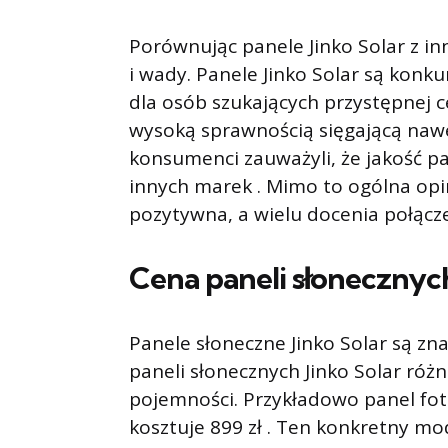
Porównując panele Jinko Solar z i
i wady. Panele Jinko Solar są konku
dla osób szukających przystępnej 
wysoką sprawnością sięgającą nawet
konsumenci zauważyli, że jakość pan
innych marek . Mimo to ogólna opin
pozytywna, a wielu docenia połączen
Cena paneli słonecznych
Panele słoneczne Jinko Solar są zn
paneli słonecznych Jinko Solar róż
pojemności. Przykładowo panel f
kosztuje 899 zł . Ten konkretny m