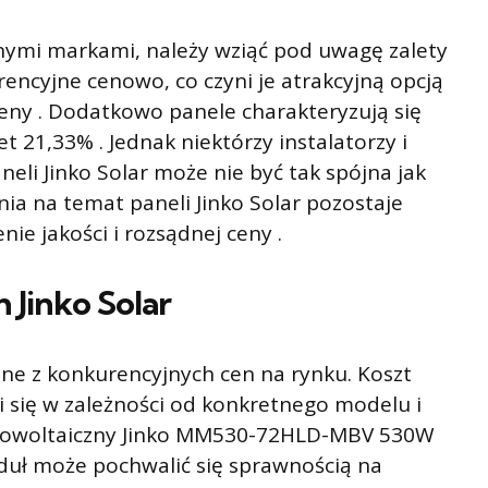
nnymi markami, należy wziąć pod uwagę zalety
rencyjne cenowo, co czyni je atrakcyjną opcją
ceny . Dodatkowo panele charakteryzują się
 21,33% . Jednak niektórzy instalatorzy i
eli Jinko Solar może nie być tak spójna jak
ia na temat paneli Jinko Solar pozostaje
ie jakości i rozsądnej ceny .
 Jinko Solar
ane z konkurencyjnych cen na rynku. Koszt
ni się w zależności od konkretnego modelu i
otowoltaiczny Jinko MM530-72HLD-MBV 530W
oduł może pochwalić się sprawnością na