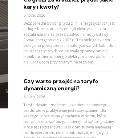
kary i kwoty?
6 lipca, 2026
Bezpośredni pobór prądu z linii energetycznych jest
jedną z form kradzieży energii elektrycznej, która
została uznana za przestępstwo na mocy ustawy
Prawo energetyczne z 2007 r.. Ten nielegalny czyn
polega na podłączeniu nieautoryzowanych kabli do
linii energetycznych, co pozwala sprawcy ominąć
licznik i pobierać energię elektryczną bez płacenia za
nią. Sprawcom przyłapanym na tego typu...
Czy warto przejść na taryfę
dynamiczną energii?
6 lipca, 2026
Taryfa dynamiczna brzmi jak obietnica tańszego
prądu, ale w praktyce nie jest rozwiązaniem dla
każdego. Może obniżyć rachunki w domu, który
potrafi przesuwać zużycie energii na tańsze godziny.
Może też rozczarować, jeśli dom zużywa najwięcej
prądu wieczorem, nie ma automatyki, magazynu