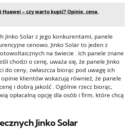
 Huawei – czy warto kupić? Opinie, cena,
h Jinko Solar z jego konkurentami, panele
urencyjne cenowo. Jinko Solar to jeden z
otowoltaicznych na świecie . Ich panele znane
Jeśli chodzi o cenę, uważa się, że panele Jinko
ci do ceny, zwłaszcza biorąc pod uwagę ich
 opinie klientów wskazują również, że panele
cenę i dobrą jakość . Ogólnie rzecz biorąc,
ią opłacalną opcję dla osób i firm, które chcą
necznych Jinko Solar