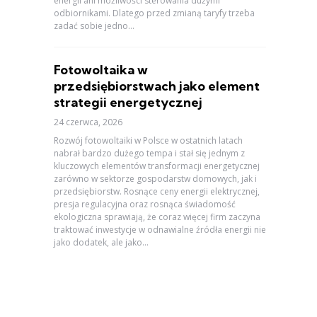
energii ani możliwości sterowania dużymi
odbiornikami. Dlatego przed zmianą taryfy trzeba
zadać sobie jedno...
Fotowoltaika w
przedsiębiorstwach jako element
strategii energetycznej
24 czerwca, 2026
Rozwój fotowoltaiki w Polsce w ostatnich latach
nabrał bardzo dużego tempa i stał się jednym z
kluczowych elementów transformacji energetycznej
zarówno w sektorze gospodarstw domowych, jak i
przedsiębiorstw. Rosnące ceny energii elektrycznej,
presja regulacyjna oraz rosnąca świadomość
ekologiczna sprawiają, że coraz więcej firm zaczyna
traktować inwestycje w odnawialne źródła energii nie
jako dodatek, ale jako...