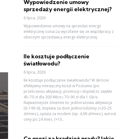
Wypowiedzenie umowy
sprzedaży energii elektrycznej?
6 lipca, 2026
Wypowiedzenie umowy na sprzedaż energii
elektrycznej oznacza wycofanie się ze współpracy z
obecnym sprzedawcą energii elektrycznej.
Ile kosztuje podłączenie
światłowodu?
6 lipca, 2026
Ile kosztuje podłączenie światłowodu? W skrócie:
efektywny miesięczny koszt w Poznaniu (po
przeliczeniu aktywacji, promocji i dopłat) to zwykle
45–70 zł dla 300 Mb/s i 70–90 zł dla 1 Gb/s.
Najważniejsze zmienne to: jednorazowa aktywacja
(0–199 zł), dopłata za dom jednorodzinny (+20–25
zł/mies.), opłata za modem (np. 4,99 zł/mies.), wzrost
ceny po 24 mies. (+10...
Co grozi za kradzież prądu? Jakie