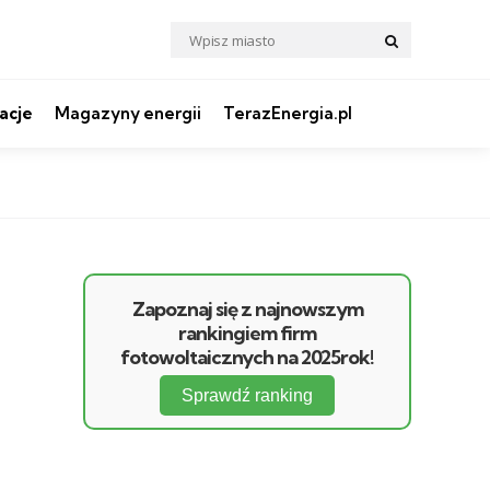
Search
Search
for:
acje
Magazyny energii
TerazEnergia.pl
Zapoznaj się z najnowszym
rankingiem firm
fotowoltaicznych na 2025rok!
Sprawdź ranking