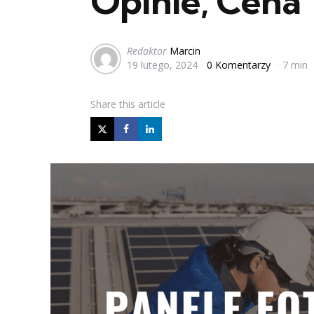
Opinie, Cena
Posted
Redaktor
Marcin
19 lutego, 2024
0 Komentarzy
7 min
by
Share
this article