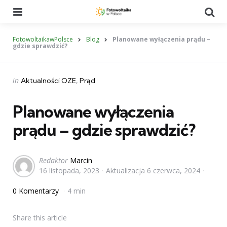
Menu
Se
FotowoltaikawPolsce
Blog
Planowane wyłączenia prądu –
gdzie sprawdzić?
Categories
Posted
in
Aktualności OZE
Prąd
in
Planowane wyłączenia
prądu – gdzie sprawdzić?
Posted
Redaktor
Marcin
16 listopada, 2023
Aktualizacja
6 czerwca, 2024
by
0 Komentarzy
4 min
Share
this article