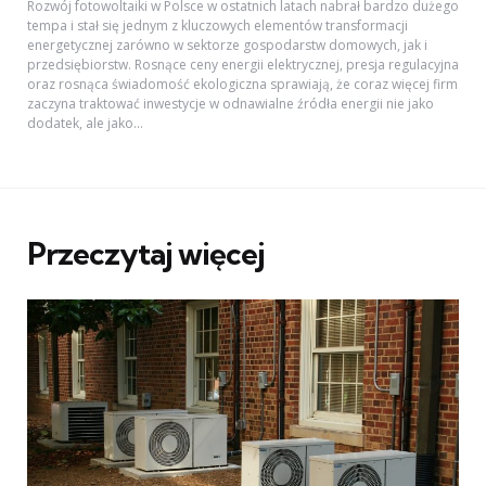
Rozwój fotowoltaiki w Polsce w ostatnich latach nabrał bardzo dużego
tempa i stał się jednym z kluczowych elementów transformacji
energetycznej zarówno w sektorze gospodarstw domowych, jak i
przedsiębiorstw. Rosnące ceny energii elektrycznej, presja regulacyjna
oraz rosnąca świadomość ekologiczna sprawiają, że coraz więcej firm
zaczyna traktować inwestycje w odnawialne źródła energii nie jako
dodatek, ale jako...
Przeczytaj więcej