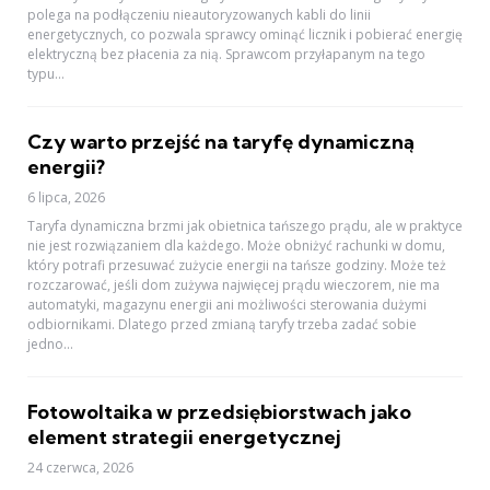
polega na podłączeniu nieautoryzowanych kabli do linii
energetycznych, co pozwala sprawcy ominąć licznik i pobierać energię
elektryczną bez płacenia za nią. Sprawcom przyłapanym na tego
typu...
Czy warto przejść na taryfę dynamiczną
energii?
6 lipca, 2026
Taryfa dynamiczna brzmi jak obietnica tańszego prądu, ale w praktyce
nie jest rozwiązaniem dla każdego. Może obniżyć rachunki w domu,
który potrafi przesuwać zużycie energii na tańsze godziny. Może też
rozczarować, jeśli dom zużywa najwięcej prądu wieczorem, nie ma
automatyki, magazynu energii ani możliwości sterowania dużymi
odbiornikami. Dlatego przed zmianą taryfy trzeba zadać sobie
jedno...
Fotowoltaika w przedsiębiorstwach jako
element strategii energetycznej
24 czerwca, 2026