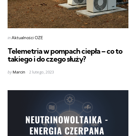
Categories
Posted
in
Aktualności OZE
in
Telemetria w pompach ciepła – co to
takiego i do czego służy?
Posted
by
Marcin
2 lutego, 2023
by