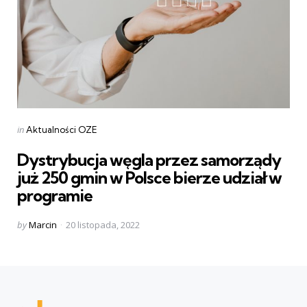
Categories
Posted
in
Aktualności OZE
in
Dystrybucja węgla przez samorządy
już 250 gmin w Polsce bierze udział w
programie
Posted
by
Marcin
20 listopada, 2022
by