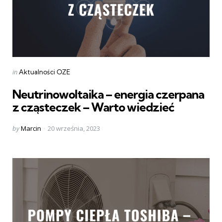
Categories
Posted
in
Aktualności OZE
in
Neutrinowoltaika – energia czerpana
z cząsteczek – Warto wiedzieć
Posted
by
Marcin
20 września, 2023
by