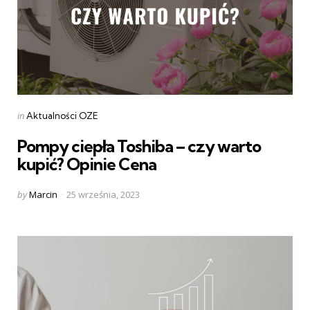
Categories
Posted
in
Aktualności OZE
in
Pompy ciepła Toshiba – czy warto
kupić? Opinie Cena
Posted
by
Marcin
25 września, 2023
by