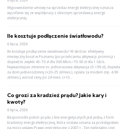
6 lipca, 2026
Wypowiedzenie umowy na sprzedaż energii elektrycznej oznacza
wycofanie się ze współpracy z obecnym sprzedawcą energii
elektrycznej.
Ile kosztuje podłączenie światłowodu?
6 lipca, 2026
Ile kosztuje podłączenie światłowodu? W skrócie: efektywny
miesięczny koszt w Poznaniu (po przeliczeniu aktywacji, promocji i
dopłat) to zwykle 45–70 zł dla 300 Mb/s i 70–90 zł dla 1 Gb/s.
Najważniejsze zmienne to: jednorazowa aktywacja (0–199 zł), dopłata
za dom jednorodzinny (+20–25 zł/mies.), opłata za modem (np. 4,99
zł/mies.), wzrost ceny po 24 mies. (+10...
Co grozi za kradzież prądu? Jakie kary i
kwoty?
6 lipca, 2026
Bezpośredni pobór prądu z linii energetycznych jest jedną z form
kradzieży energii elektrycznej, która została uznana za przestępstwo
na mocy ustawy Prawo energetyczne z 2007 r.. Ten nielegalny czyn