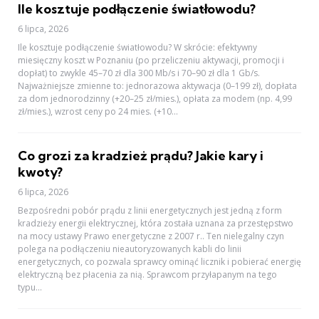
Ile kosztuje podłączenie światłowodu?
6 lipca, 2026
Ile kosztuje podłączenie światłowodu? W skrócie: efektywny
miesięczny koszt w Poznaniu (po przeliczeniu aktywacji, promocji i
dopłat) to zwykle 45–70 zł dla 300 Mb/s i 70–90 zł dla 1 Gb/s.
Najważniejsze zmienne to: jednorazowa aktywacja (0–199 zł), dopłata
za dom jednorodzinny (+20–25 zł/mies.), opłata za modem (np. 4,99
zł/mies.), wzrost ceny po 24 mies. (+10...
Co grozi za kradzież prądu? Jakie kary i
kwoty?
6 lipca, 2026
Bezpośredni pobór prądu z linii energetycznych jest jedną z form
kradzieży energii elektrycznej, która została uznana za przestępstwo
na mocy ustawy Prawo energetyczne z 2007 r.. Ten nielegalny czyn
polega na podłączeniu nieautoryzowanych kabli do linii
energetycznych, co pozwala sprawcy ominąć licznik i pobierać energię
elektryczną bez płacenia za nią. Sprawcom przyłapanym na tego
typu...