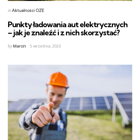
Categories
Posted
in
Aktualności OZE
in
Punkty ładowania aut elektrycznych
– jak je znaleźć i z nich skorzystać?
Posted
by
Marcin
5 września, 2023
by