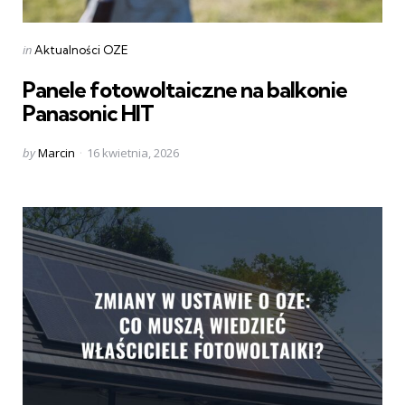
Categories
Posted
in
Aktualności OZE
in
Panele fotowoltaiczne na balkonie
Panasonic HIT
Posted
by
Marcin
16 kwietnia, 2026
by