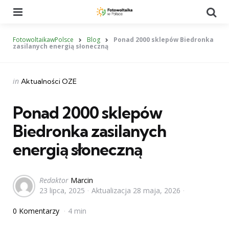
Menu
Se
FotowoltaikawPolsce
Blog
Ponad 2000 sklepów Biedronka
zasilanych energią słoneczną
Categories
Posted
in
Aktualności OZE
in
Ponad 2000 sklepów
Biedronka zasilanych
energią słoneczną
Posted
Redaktor
Marcin
23 lipca, 2025
Aktualizacja
28 maja, 2026
by
0 Komentarzy
4 min