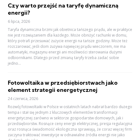
Czy warto przejść na taryfę dynamiczną
energii?
6 lipca, 2026
Taryfa dynamiczna brzmi jak obietnica tańszego prądu, ale w praktyce
nie jest rozwiązaniem dla każdego. Może obniżyć rachunki w domu,
który potrafi przesuwać zużycie energii na tańsze godziny. Może też
rozczarować, jeśli dom zużywa najwięcej prądu wieczorem, nie ma
automatyki, magazynu energii ani możliwości sterowania dużymi
odbiornikami. Dlatego przed zmianą taryfy trzeba zadać sobie
jedno...
Fotowoltaika w przedsiębiorstwach jako
element strategii energetycznej
24 czerwca, 2026
Rozwój fotowoltaiki w Polsce w ostatnich latach nabrał bardzo dużego
tempa i stał się jednym z kluczowych elementów transformacji
energetycznej zarówno w sektorze gospodarstw domowych, jak i
przedsiębiorstw. Rosnące ceny energii elektrycznej, presja regulacyjna
oraz rosnąca świadomość ekologiczna sprawiają, że coraz więcej firm
zaczyna traktować inwestycje w odnawialne źródła energii nie jako