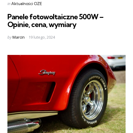
Categories
Posted
in
Aktualności OZE
in
Panele fotowoltaiczne 500W –
Opinie, cena, wymiary
Posted
by
Marcin
19 lutego, 2024
by