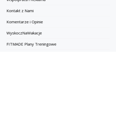
Kontakt z Nami
Komentarze i Opinie
WyskoczNaWakacje
FITMADE Plany Treningowe
Auta Elektryczne AUTOME
Nasza misja to edukacja i inspirowanie Polaków do
korzystania z energii słonecznej, jednego z najbardziej
obiecujących i ekologicznych źródeł energii dostępnych
obecnie na rynku.