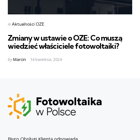
Categories
Posted
in
Aktualności OZE
in
Zmiany w ustawie o OZE: Co muszą
wiedzieć właściciele fotowoltaiki?
Posted
by
Marcin
14 kwietnia, 2024
by
Biuro Obsługi Klienta odpowiada