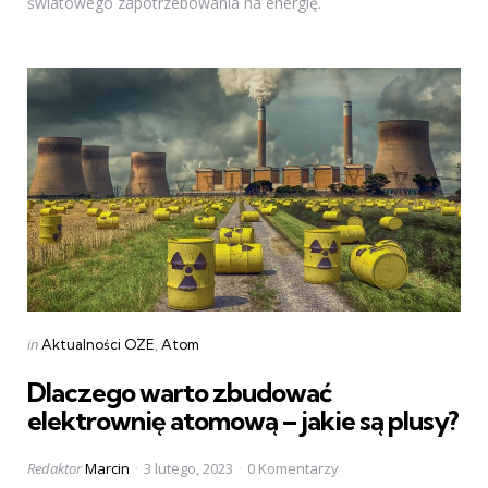
światowego zapotrzebowania na energię.
Categories
Posted
in
Aktualności OZE
Atom
in
Dlaczego warto zbudować
elektrownię atomową – jakie są plusy?
Posted
Redaktor
Marcin
3 lutego, 2023
0 Komentarzy
by