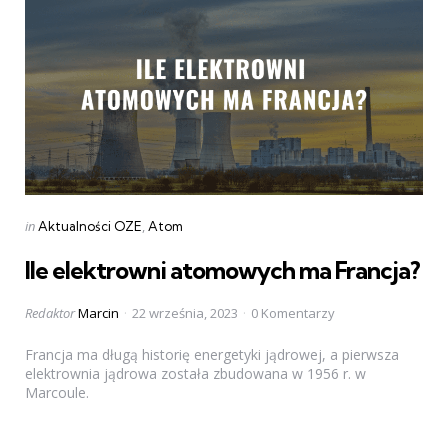
Categories
Posted
in
Aktualności OZE
Atom
in
Ile elektrowni atomowych ma Francja?
Posted
Redaktor
Marcin
22 września, 2023
0 Komentarzy
by
Francja ma długą historię energetyki jądrowej, a pierwsza
elektrownia jądrowa została zbudowana w 1956 r. w
Marcoule.