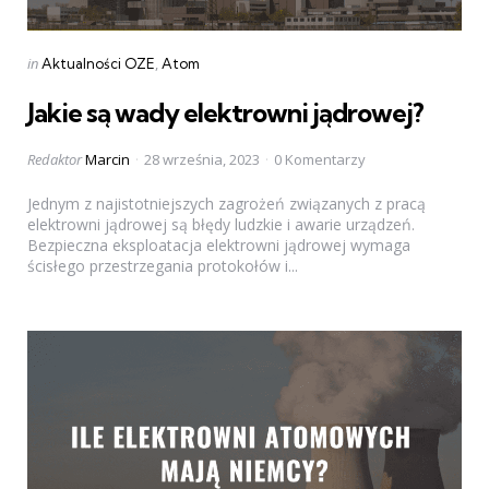
Categories
Posted
in
Aktualności OZE
Atom
in
Jakie są wady elektrowni jądrowej?
Posted
Redaktor
Marcin
28 września, 2023
0 Komentarzy
by
Jednym z najistotniejszych zagrożeń związanych z pracą
elektrowni jądrowej są błędy ludzkie i awarie urządzeń.
Bezpieczna eksploatacja elektrowni jądrowej wymaga
ścisłego przestrzegania protokołów i...