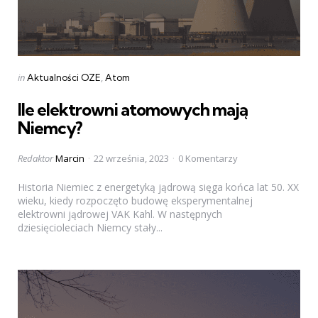
Categories
Posted
in
Aktualności OZE
Atom
in
Ile elektrowni atomowych mają
Niemcy?
Posted
Redaktor
Marcin
22 września, 2023
0 Komentarzy
by
Historia Niemiec z energetyką jądrową sięga końca lat 50. XX
wieku, kiedy rozpoczęto budowę eksperymentalnej
elektrowni jądrowej VAK Kahl. W następnych
dziesięcioleciach Niemcy stały...