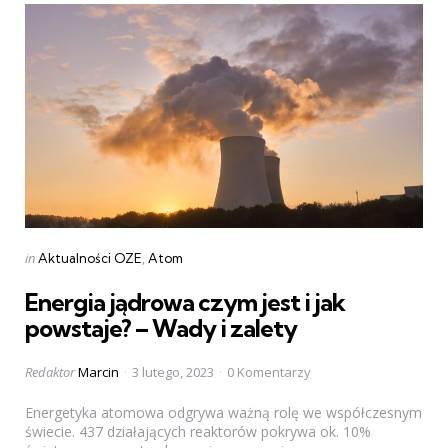
Categories
Posted
in
Aktualności OZE
Atom
in
Energia jądrowa czym jest i jak
powstaje? – Wady i zalety
Posted
Redaktor
Marcin
3 lutego, 2023
0 Komentarzy
by
Energetyka atomowa odgrywa ważną rolę we współczesnym
świecie. 437 działających reaktorów pokrywa ok. 10%