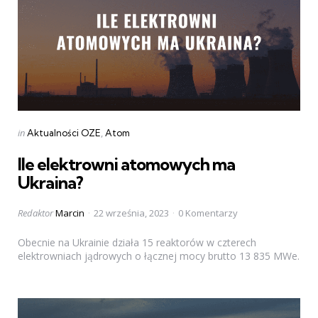
Categories
Posted
in
Aktualności OZE
Atom
in
Ile elektrowni atomowych ma
Ukraina?
Posted
Redaktor
Marcin
22 września, 2023
0 Komentarzy
by
Obecnie na Ukrainie działa 15 reaktorów w czterech
elektrowniach jądrowych o łącznej mocy brutto 13 835 MWe.