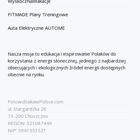
WyskoczNaWakacje
FITMADE Plany Treningowe
Auta Elektryczne AUTOME
Nasza misja to edukacja i inspirowanie Polaków do
korzystania z energii słonecznej, jednego z najbardziej
obiecujących i ekologicznych źródeł energii dostępnych
obecnie na rynku.
FotowoltaikawPolsce.com
ul. Stargardzka 26
73-200 Choszczno
REGON: 321087449
NIP: 5941553521