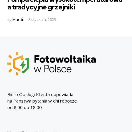
a tradycyjne grzejniki
Posted
by
Marcin
8 stycznia, 2023
by
Biuro Obsługi Klienta odpowiada
na Państwa pytania w dni robocze
od 8:00 do 18:00