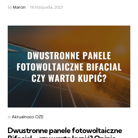
Posted
by
Marcin
16 listopada, 2023
by
Categories
Posted
in
Aktualności OZE
in
Dwustronne panele fotowoltaiczne