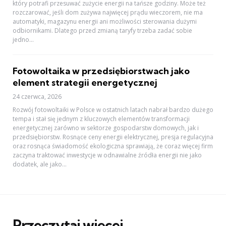
który potrafi przesuwać zużycie energii na tańsze godziny. Może też
rozczarować, jeśli dom zużywa najwięcej prądu wieczorem, nie ma
automatyki, magazynu energii ani możliwości sterowania dużymi
odbiornikami. Dlatego przed zmianą taryfy trzeba zadać sobie
jedno...
Fotowoltaika w przedsiębiorstwach jako
element strategii energetycznej
24 czerwca, 2026
Rozwój fotowoltaiki w Polsce w ostatnich latach nabrał bardzo dużego
tempa i stał się jednym z kluczowych elementów transformacji
energetycznej zarówno w sektorze gospodarstw domowych, jak i
przedsiębiorstw. Rosnące ceny energii elektrycznej, presja regulacyjna
oraz rosnąca świadomość ekologiczna sprawiają, że coraz więcej firm
zaczyna traktować inwestycje w odnawialne źródła energii nie jako
dodatek, ale jako...
Przeczytaj więcej