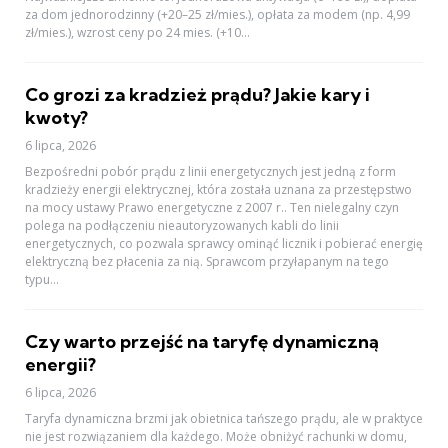
za dom jednorodzinny (+20–25 zł/mies.), opłata za modem (np. 4,99
zł/mies.), wzrost ceny po 24 mies. (+10...
Co grozi za kradzież prądu? Jakie kary i
kwoty?
6 lipca, 2026
Bezpośredni pobór prądu z linii energetycznych jest jedną z form
kradzieży energii elektrycznej, która została uznana za przestępstwo
na mocy ustawy Prawo energetyczne z 2007 r.. Ten nielegalny czyn
polega na podłączeniu nieautoryzowanych kabli do linii
energetycznych, co pozwala sprawcy ominąć licznik i pobierać energię
elektryczną bez płacenia za nią. Sprawcom przyłapanym na tego
typu...
Czy warto przejść na taryfę dynamiczną
energii?
6 lipca, 2026
Taryfa dynamiczna brzmi jak obietnica tańszego prądu, ale w praktyce
nie jest rozwiązaniem dla każdego. Może obniżyć rachunki w domu,