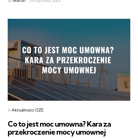
Posted
by
Marcin
24 stycznia, 2023
by
Categories
Posted
in
Aktualności OZE
in
Co to jest moc umowna? Kara za
przekroczenie mocy umownej