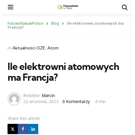
Menu
Se
FotowoltaikawPolsce
Blog
Ile elektrowni atomowych ma
Francja?
Categories
Posted
in
Aktualności OZE
Atom
in
Ile elektrowni atomowych
ma Francja?
Posted
Redaktor
Marcin
22 września, 2023
0 Komentarzy
4 min
by
Share
this article