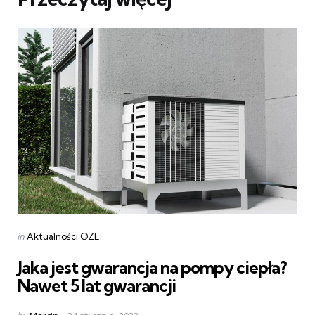
Categories
Posted
in
Aktualności OZE
in
Jaka jest gwarancja na pompy ciepła?
Nawet 5 lat gwarancji