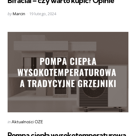
Bifacial – czy warto kupić? Opinie
Posted
by
Marcin
19 lutego, 2024
by
Categories
Posted
in
Aktualności OZE
in
Pompa ciepła wysokotemperaturowa