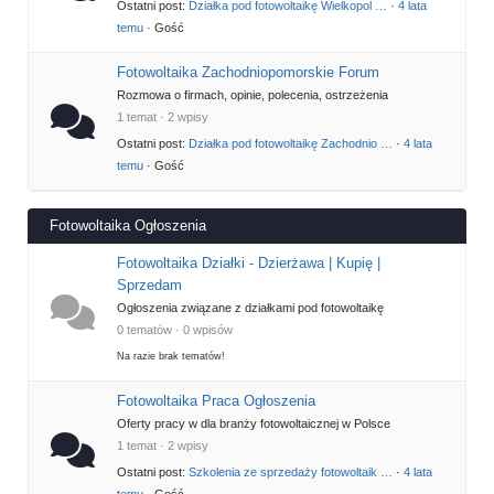
Ostatni post:
Działka pod fotowoltaikę Wielkopol …
·
4 lata
temu
· Gość
Fotowoltaika Zachodniopomorskie Forum
Rozmowa o firmach, opinie, polecenia, ostrzeżenia
1 temat · 2 wpisy
Ostatni post:
Działka pod fotowoltaikę Zachodnio …
·
4 lata
temu
· Gość
Fotowoltaika Ogłoszenia
Fotowoltaika Działki - Dzierżawa | Kupię |
Sprzedam
Ogłoszenia związane z działkami pod fotowoltaikę
0 tematów · 0 wpisów
Na razie brak tematów!
Fotowoltaika Praca Ogłoszenia
Oferty pracy w dla branży fotowoltaicznej w Polsce
1 temat · 2 wpisy
Ostatni post:
Szkolenia ze sprzedaży fotowoltaik …
·
4 lata