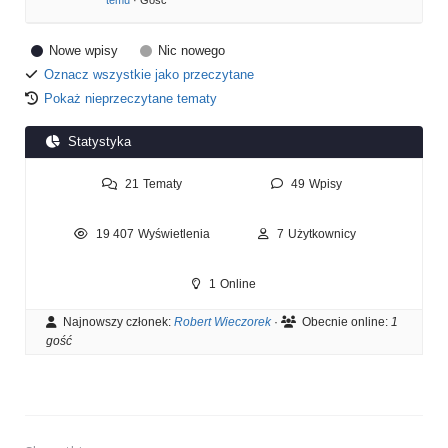
temu
· Gość
Nowe wpisy
Nic nowego
Oznacz wszystkie jako przeczytane
Pokaż nieprzeczytane tematy
Statystyka
21
Tematy
49
Wpisy
19 407
Wyświetlenia
7
Użytkownicy
1
Online
Najnowszy członek:
Robert Wieczorek
·
Obecnie online:
1
gość