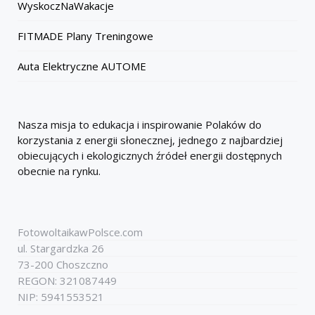
WyskoczNaWakacje
FITMADE Plany Treningowe
Auta Elektryczne AUTOME
Nasza misja to edukacja i inspirowanie Polaków do
korzystania z energii słonecznej, jednego z najbardziej
obiecujących i ekologicznych źródeł energii dostępnych
obecnie na rynku.
FotowoltaikawPolsce.com
ul. Stargardzka 26
73-200 Choszczno
REGON: 321087449
NIP: 5941553521