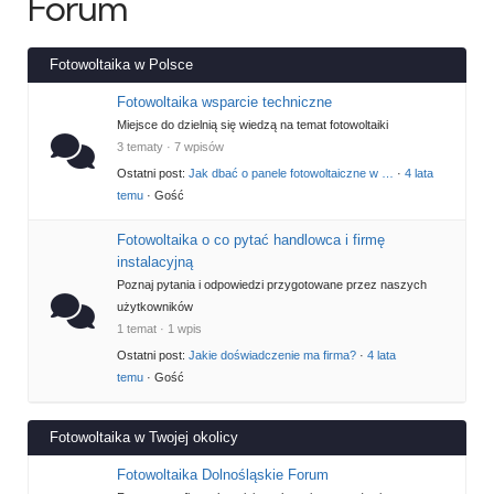
Forum
Fotowoltaika w Polsce
Fotowoltaika wsparcie techniczne
Miejsce do dzielnią się wiedzą na temat fotowoltaiki
3 tematy · 7 wpisów
Ostatni post:
Jak dbać o panele fotowoltaiczne w …
·
4 lata
temu
· Gość
Fotowoltaika o co pytać handlowca i firmę
instalacyjną
Poznaj pytania i odpowiedzi przygotowane przez naszych
użytkowników
1 temat · 1 wpis
Ostatni post:
Jakie doświadczenie ma firma?
·
4 lata
temu
· Gość
Fotowoltaika w Twojej okolicy
Fotowoltaika Dolnośląskie Forum