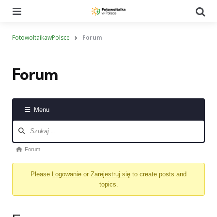
Menu
Se
FotowoltaikawPolsce
Forum
Forum
Menu
Nawigacja
po
forum
Ścieżka
Forum
forum
Please
Logowanie
or
Zarejestruj się
to create posts and
-
topics.
jesteś
tutaj: