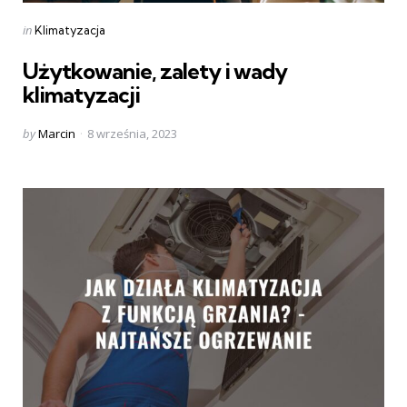
Categories
Posted
in
Klimatyzacja
in
Użytkowanie, zalety i wady
klimatyzacji
Posted
by
Marcin
8 września, 2023
by