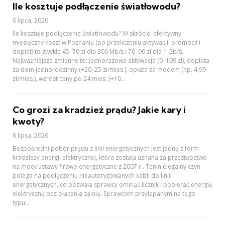
Ile kosztuje podłączenie światłowodu?
6 lipca, 2026
Ile kosztuje podłączenie światłowodu? W skrócie: efektywny
miesięczny koszt w Poznaniu (po przeliczeniu aktywacji, promocji i
dopłat) to zwykle 45–70 zł dla 300 Mb/s i 70–90 zł dla 1 Gb/s.
Najważniejsze zmienne to: jednorazowa aktywacja (0–199 zł), dopłata
za dom jednorodzinny (+20–25 zł/mies.), opłata za modem (np. 4,99
zł/mies.), wzrost ceny po 24 mies. (+10...
Co grozi za kradzież prądu? Jakie kary i
kwoty?
6 lipca, 2026
Bezpośredni pobór prądu z linii energetycznych jest jedną z form
kradzieży energii elektrycznej, która została uznana za przestępstwo
na mocy ustawy Prawo energetyczne z 2007 r.. Ten nielegalny czyn
polega na podłączeniu nieautoryzowanych kabli do linii
energetycznych, co pozwala sprawcy ominąć licznik i pobierać energię
elektryczną bez płacenia za nią. Sprawcom przyłapanym na tego
typu...