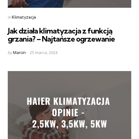
Categories
Posted
in
Klimatyzacja
in
Jak działa klimatyzacja z funkcją
grzania? – Najtańsze ogrzewanie
Posted
by
Marcin
25 marca, 2024
by