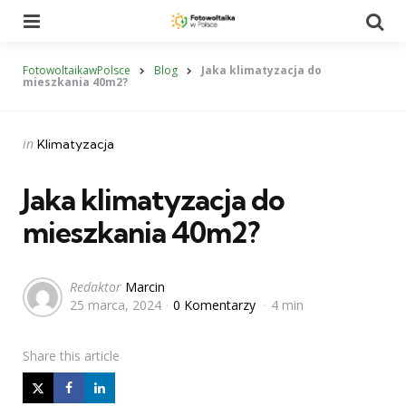
Menu
Se
FotowoltaikawPolsce
Blog
Jaka klimatyzacja do
mieszkania 40m2?
Categories
Posted
in
Klimatyzacja
in
Jaka klimatyzacja do
mieszkania 40m2?
Posted
Redaktor
Marcin
25 marca, 2024
0 Komentarzy
4 min
by
Share
this article