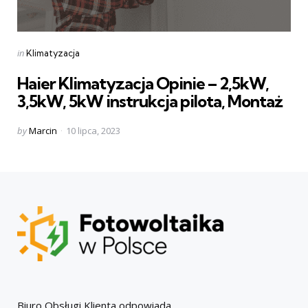
Categories
Posted
in
Klimatyzacja
in
Haier Klimatyzacja Opinie – 2,5kW,
3,5kW, 5kW instrukcja pilota, Montaż
Posted
by
Marcin
10 lipca, 2023
by
Biuro Obsługi Klienta odpowiada