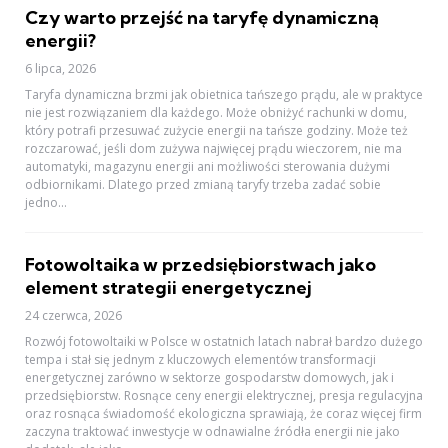
Czy warto przejść na taryfę dynamiczną
energii?
6 lipca, 2026
Taryfa dynamiczna brzmi jak obietnica tańszego prądu, ale w praktyce
nie jest rozwiązaniem dla każdego. Może obniżyć rachunki w domu,
który potrafi przesuwać zużycie energii na tańsze godziny. Może też
rozczarować, jeśli dom zużywa najwięcej prądu wieczorem, nie ma
automatyki, magazynu energii ani możliwości sterowania dużymi
odbiornikami. Dlatego przed zmianą taryfy trzeba zadać sobie
jedno...
Fotowoltaika w przedsiębiorstwach jako
element strategii energetycznej
24 czerwca, 2026
Rozwój fotowoltaiki w Polsce w ostatnich latach nabrał bardzo dużego
tempa i stał się jednym z kluczowych elementów transformacji
energetycznej zarówno w sektorze gospodarstw domowych, jak i
przedsiębiorstw. Rosnące ceny energii elektrycznej, presja regulacyjna
oraz rosnąca świadomość ekologiczna sprawiają, że coraz więcej firm
zaczyna traktować inwestycje w odnawialne źródła energii nie jako