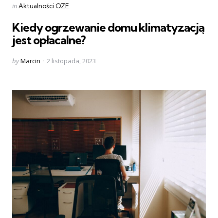
Categories
Posted
in
Aktualności OZE
in
Kiedy ogrzewanie domu klimatyzacją
jest opłacalne?
Posted
by
Marcin
2 listopada, 2023
by