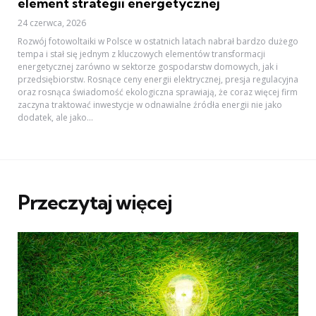
element strategii energetycznej
24 czerwca, 2026
Rozwój fotowoltaiki w Polsce w ostatnich latach nabrał bardzo dużego
tempa i stał się jednym z kluczowych elementów transformacji
energetycznej zarówno w sektorze gospodarstw domowych, jak i
przedsiębiorstw. Rosnące ceny energii elektrycznej, presja regulacyjna
oraz rosnąca świadomość ekologiczna sprawiają, że coraz więcej firm
zaczyna traktować inwestycje w odnawialne źródła energii nie jako
dodatek, ale jako...
Przeczytaj więcej