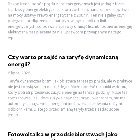
Bezpośredni pobór prądu z linii energetycznych jest jedną z form
kradzieży energii elektrycznej, która została uznana za przestępstwo
na mocy ustawy Prawo energetyczne z 2007 r.. Ten nielegalny czyn
polega na podłączeniu nieautoryzowanych kabli do linii
energetycznych, co pozwala sprawcy ominąć licznik i pobierać energię
elektryczną bez płacenia za nią. Sprawcom przyłapanym na tego
typu...
Czy warto przejść na taryfę dynamiczną
energii?
6 lipca, 2026
Taryfa dynamiczna brzmi jak obietnica tańszego prądu, ale w praktyce
nie jest rozwiązaniem dla każdego. Może obniżyć rachunki w domu,
który potrafi przesuwać zużycie energii na tańsze godziny. Może też
rozczarować, jeśli dom zużywa najwięcej prądu wieczorem, nie ma
automatyki, magazynu energii ani możliwości sterowania dużymi
odbiornikami. Dlatego przed zmianą taryfy trzeba zadać sobie
jedno...
Fotowoltaika w przedsiębiorstwach jako