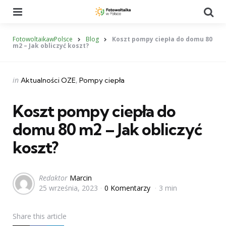
Menu
Se
FotowoltaikawPolsce
Blog
Koszt pompy ciepła do domu 80
m2 – Jak obliczyć koszt?
Categories
Posted
in
Aktualności OZE
Pompy ciepła
in
Koszt pompy ciepła do
domu 80 m2 – Jak obliczyć
koszt?
Posted
Redaktor
Marcin
25 września, 2023
0 Komentarzy
3 min
by
Share
this article