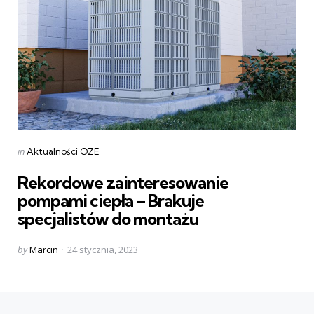
Categories
Posted
in
Aktualności OZE
in
Rekordowe zainteresowanie
pompami ciepła – Brakuje
specjalistów do montażu
Posted
by
Marcin
24 stycznia, 2023
by