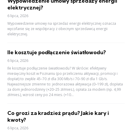
Wypowiedzenie umowy sprzedaży energii
elektrycznej?
6 lipca, 2026
Wypowiedzenie umowy na sprzedaż energii elektrycznej oznacza
wycofanie się ze współpracy z obecnym sprzedawcą energii
elektrycznej.
Ile kosztuje podłączenie światłowodu?
6 lipca, 2026
Ile kosztuje podłączenie światłowodu? W skrócie: efektywny
miesięczny koszt w Poznaniu (po przeliczeniu aktywacji, promocji i
dopłat) to zwykle 45–70 zł dla 300 Mb/s i 70–90 zł dla 1 Gb/s.
Najważniejsze zmienne to: jednorazowa aktywacja (0–199 zł), dopłata
za dom jednorodzinny (+20–25 zł/mies.), opłata za modem (np. 4,99
zł/mies.), wzrost ceny po 24 mies. (+10...
Co grozi za kradzież prądu? Jakie kary i
kwoty?
6 lipca, 2026