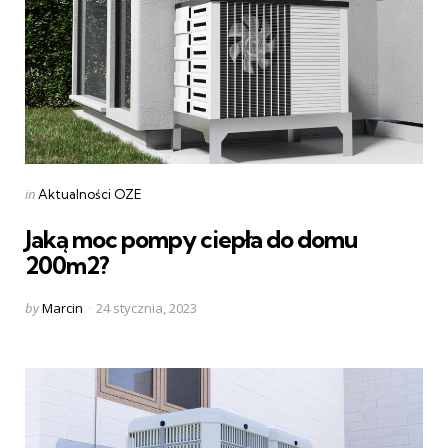
Categories
Posted
in
Aktualności OZE
in
Jaką moc pompy ciepła do domu
200m2?
Posted
by
Marcin
24 stycznia, 2023
by