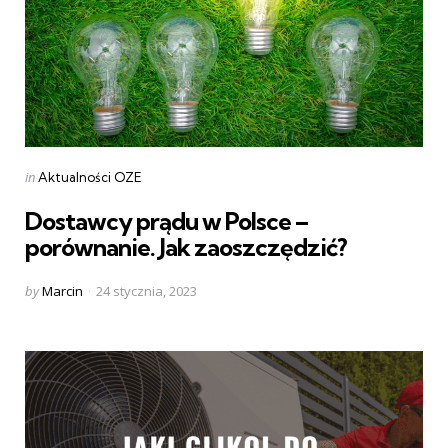
Categories
Posted
in
Aktualności OZE
in
Dostawcy prądu w Polsce –
porównanie. Jak zaoszczędzić?
Posted
by
Marcin
24 stycznia, 2023
by