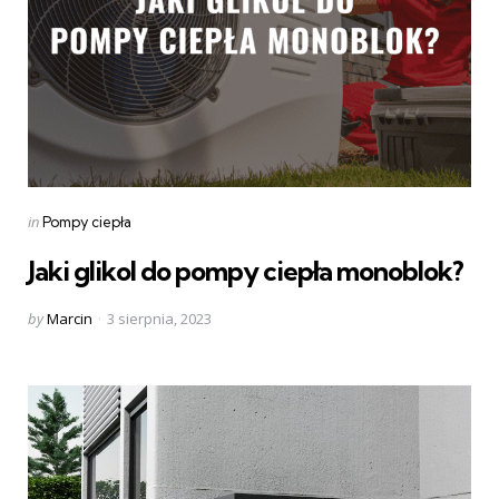
Categories
Posted
in
Pompy ciepła
in
Jaki glikol do pompy ciepła monoblok?
Posted
by
Marcin
3 sierpnia, 2023
by