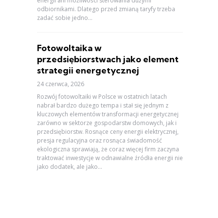
energii ani możliwości sterowania dużymi
odbiornikami. Dlatego przed zmianą taryfy trzeba
zadać sobie jedno...
Fotowoltaika w
przedsiębiorstwach jako element
strategii energetycznej
24 czerwca, 2026
Rozwój fotowoltaiki w Polsce w ostatnich latach
nabrał bardzo dużego tempa i stał się jednym z
kluczowych elementów transformacji energetycznej
zarówno w sektorze gospodarstw domowych, jak i
przedsiębiorstw. Rosnące ceny energii elektrycznej,
presja regulacyjna oraz rosnąca świadomość
ekologiczna sprawiają, że coraz więcej firm zaczyna
traktować inwestycje w odnawialne źródła energii nie
jako dodatek, ale jako...