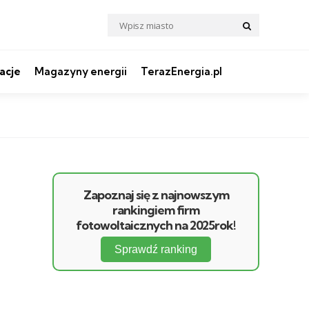
Search
Search
for:
acje
Magazyny energii
TerazEnergia.pl
Zapoznaj się z najnowszym
rankingiem firm
fotowoltaicznych na 2025rok!
Sprawdź ranking