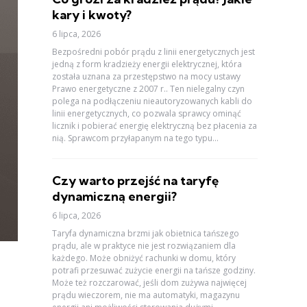
kary i kwoty?
6 lipca, 2026
Bezpośredni pobór prądu z linii energetycznych jest
jedną z form kradzieży energii elektrycznej, która
została uznana za przestępstwo na mocy ustawy
Prawo energetyczne z 2007 r.. Ten nielegalny czyn
polega na podłączeniu nieautoryzowanych kabli do
linii energetycznych, co pozwala sprawcy ominąć
licznik i pobierać energię elektryczną bez płacenia za
nią. Sprawcom przyłapanym na tego typu...
Czy warto przejść na taryfę
dynamiczną energii?
6 lipca, 2026
Taryfa dynamiczna brzmi jak obietnica tańszego
prądu, ale w praktyce nie jest rozwiązaniem dla
każdego. Może obniżyć rachunki w domu, który
potrafi przesuwać zużycie energii na tańsze godziny.
Może też rozczarować, jeśli dom zużywa najwięcej
prądu wieczorem, nie ma automatyki, magazynu