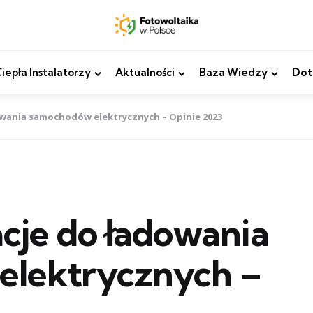
epła Instalatorzy
Aktualności
Baza Wiedzy
Dot
owania samochodów elektrycznych – Opinie 2023
cje do ładowania
elektrycznych –