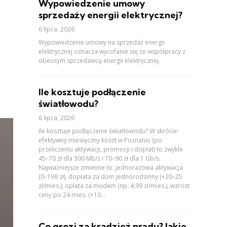
Wypowiedzenie umowy
sprzedaży energii elektrycznej?
6 lipca, 2026
Wypowiedzenie umowy na sprzedaż energii
elektrycznej oznacza wycofanie się ze współpracy z
obecnym sprzedawcą energii elektrycznej.
Ile kosztuje podłączenie
światłowodu?
6 lipca, 2026
Ile kosztuje podłączenie światłowodu? W skrócie:
efektywny miesięczny koszt w Poznaniu (po
przeliczeniu aktywacji, promocji i dopłat) to zwykle
45–70 zł dla 300 Mb/s i 70–90 zł dla 1 Gb/s.
Najważniejsze zmienne to: jednorazowa aktywacja
(0–199 zł), dopłata za dom jednorodzinny (+20–25
zł/mies.), opłata za modem (np. 4,99 zł/mies.), wzrost
ceny po 24 mies. (+10...
Co grozi za kradzież prądu? Jakie