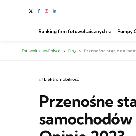
Ranking firm fotowoltaicznych
Pompy Ci
FotowoltaikawPolsce
Blog
Przenośne stacje do ład
Categories
Posted
in
Elektromobilność
in
Przenośne sta
samochodów 