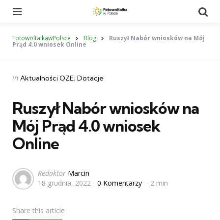
Menu
Se
FotowoltaikawPolsce
Blog
Ruszył Nabór wniosków na Mój
Prąd 4.0 wniosek Online
Categories
Posted
in
Aktualności OZE
Dotacje
in
Ruszył Nabór wniosków na
Mój Prąd 4.0 wniosek
Online
Posted
Redaktor
Marcin
18 grudnia, 2022
0 Komentarzy
2 min
by
Share
this article