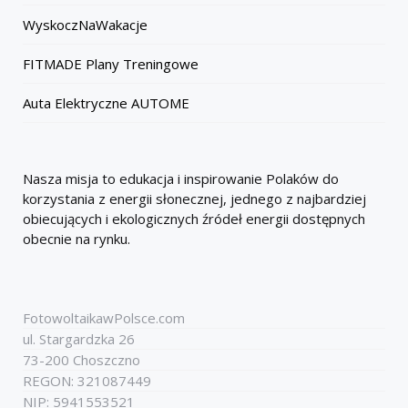
WyskoczNaWakacje
FITMADE Plany Treningowe
Auta Elektryczne AUTOME
Nasza misja to edukacja i inspirowanie Polaków do
korzystania z energii słonecznej, jednego z najbardziej
obiecujących i ekologicznych źródeł energii dostępnych
obecnie na rynku.
FotowoltaikawPolsce.com
ul. Stargardzka 26
73-200 Choszczno
REGON: 321087449
NIP: 5941553521