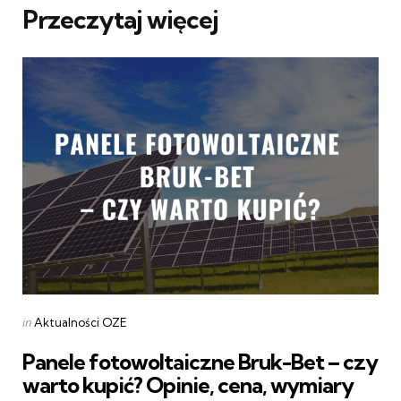
Przeczytaj więcej
Categories
Posted
in
Aktualności OZE
in
Panele fotowoltaiczne Bruk-Bet – czy
warto kupić? Opinie, cena, wymiary