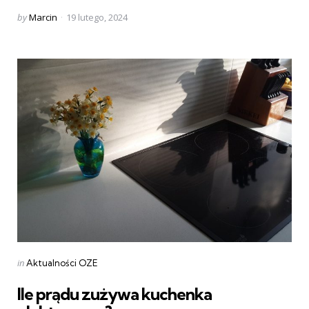
Posted
by
Marcin
19 lutego, 2024
by
Categories
Posted
in
Aktualności OZE
in
Ile prądu zużywa kuchenka