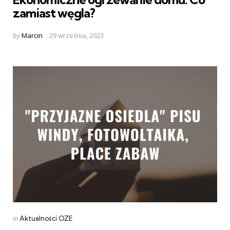
zamiast węgla?
Posted
by
Marcin
29 września, 2023
by
Categories
Posted
in
Aktualności OZE
in