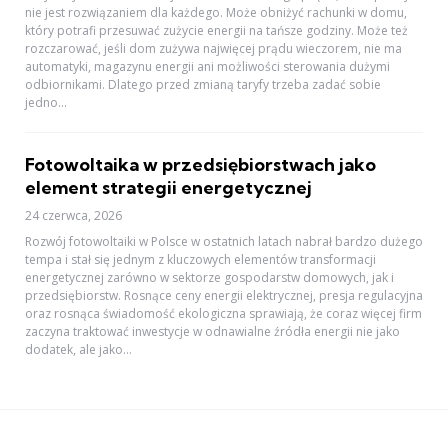
nie jest rozwiązaniem dla każdego. Może obniżyć rachunki w domu,
który potrafi przesuwać zużycie energii na tańsze godziny. Może też
rozczarować, jeśli dom zużywa najwięcej prądu wieczorem, nie ma
automatyki, magazynu energii ani możliwości sterowania dużymi
odbiornikami. Dlatego przed zmianą taryfy trzeba zadać sobie
jedno...
Fotowoltaika w przedsiębiorstwach jako
element strategii energetycznej
24 czerwca, 2026
Rozwój fotowoltaiki w Polsce w ostatnich latach nabrał bardzo dużego
tempa i stał się jednym z kluczowych elementów transformacji
energetycznej zarówno w sektorze gospodarstw domowych, jak i
przedsiębiorstw. Rosnące ceny energii elektrycznej, presja regulacyjna
oraz rosnąca świadomość ekologiczna sprawiają, że coraz więcej firm
zaczyna traktować inwestycje w odnawialne źródła energii nie jako
dodatek, ale jako...