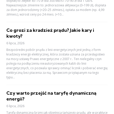
dopłat) to zwykle 45–70 zł dla 300 Mb/s i 70–90 zł dla 1 Gb/s.
Najważniejsze zmienne to: jednorazowa aktywacja (0–199 zł), dopłata
za dom jednorodzinny (+20–25 zł/mies.), opłata za modem (np. 4,99
zł/mies.), wzrost ceny po 24 mies. (+10...
Co grozi za kradzież prądu? Jakie kary i
kwoty?
6 lipca, 2026
Bezpośredni pobór prądu z linii energetycznych jest jedną z form
kradzieży energii elektrycznej, która została uznana za przestępstwo
na mocy ustawy Prawo energetyczne z 2007 r.. Ten nielegalny czyn
polega na podłączeniu nieautoryzowanych kabli do linii
energetycznych, co pozwala sprawcy ominąć licznik i pobierać energię
elektryczną bez płacenia za nią. Sprawcom przyłapanym na tego
typu...
Czy warto przejść na taryfę dynamiczną
energii?
6 lipca, 2026
Taryfa dynamiczna brzmi jak obietnica tańszego prądu, ale w praktyce