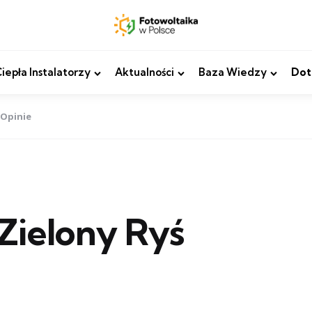
epła Instalatorzy
Aktualności
Baza Wiedzy
Dot
 Opinie
Zielony Ryś