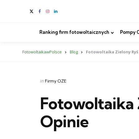
Ranking firm fotowoltaicznych
Pompy Ci
FotowoltaikawPolsce
Blog
Fotowoltaika Zielony Ryś
Categories
Posted
in
Firmy OZE
in
Fotowoltaika 
Opinie