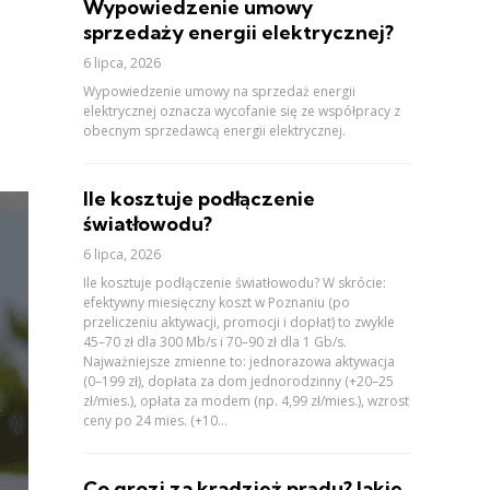
Wypowiedzenie umowy
sprzedaży energii elektrycznej?
6 lipca, 2026
Wypowiedzenie umowy na sprzedaż energii
elektrycznej oznacza wycofanie się ze współpracy z
obecnym sprzedawcą energii elektrycznej.
Ile kosztuje podłączenie
światłowodu?
6 lipca, 2026
Ile kosztuje podłączenie światłowodu? W skrócie:
efektywny miesięczny koszt w Poznaniu (po
przeliczeniu aktywacji, promocji i dopłat) to zwykle
45–70 zł dla 300 Mb/s i 70–90 zł dla 1 Gb/s.
Najważniejsze zmienne to: jednorazowa aktywacja
(0–199 zł), dopłata za dom jednorodzinny (+20–25
zł/mies.), opłata za modem (np. 4,99 zł/mies.), wzrost
ceny po 24 mies. (+10...
Co grozi za kradzież prądu? Jakie