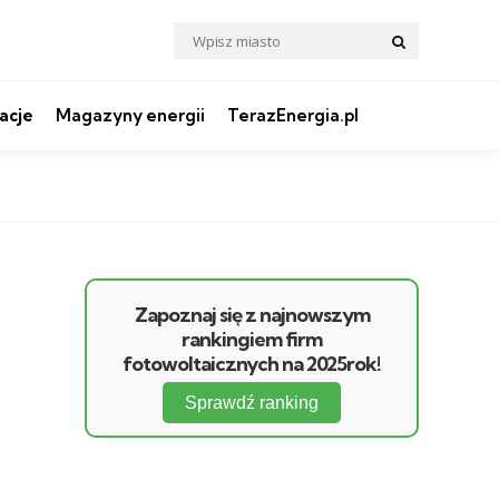
Search
Search
for:
acje
Magazyny energii
TerazEnergia.pl
Zapoznaj się z najnowszym
rankingiem firm
fotowoltaicznych na 2025rok!
Sprawdź ranking