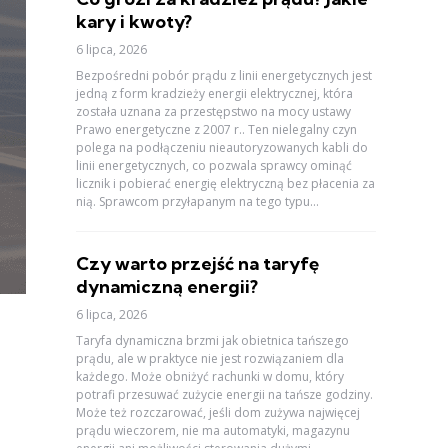
kary i kwoty?
6 lipca, 2026
Bezpośredni pobór prądu z linii energetycznych jest
jedną z form kradzieży energii elektrycznej, która
została uznana za przestępstwo na mocy ustawy
Prawo energetyczne z 2007 r.. Ten nielegalny czyn
polega na podłączeniu nieautoryzowanych kabli do
linii energetycznych, co pozwala sprawcy ominąć
licznik i pobierać energię elektryczną bez płacenia za
nią. Sprawcom przyłapanym na tego typu...
Czy warto przejść na taryfę
dynamiczną energii?
6 lipca, 2026
Taryfa dynamiczna brzmi jak obietnica tańszego
prądu, ale w praktyce nie jest rozwiązaniem dla
każdego. Może obniżyć rachunki w domu, który
potrafi przesuwać zużycie energii na tańsze godziny.
Może też rozczarować, jeśli dom zużywa najwięcej
prądu wieczorem, nie ma automatyki, magazynu