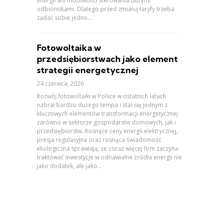
energii ani możliwości sterowania dużymi
odbiornikami. Dlatego przed zmianą taryfy trzeba
zadać sobie jedno...
Fotowoltaika w
przedsiębiorstwach jako element
strategii energetycznej
24 czerwca, 2026
Rozwój fotowoltaiki w Polsce w ostatnich latach
nabrał bardzo dużego tempa i stał się jednym z
kluczowych elementów transformacji energetycznej
zarówno w sektorze gospodarstw domowych, jak i
przedsiębiorstw. Rosnące ceny energii elektrycznej,
presja regulacyjna oraz rosnąca świadomość
ekologiczna sprawiają, że coraz więcej firm zaczyna
traktować inwestycje w odnawialne źródła energii nie
jako dodatek, ale jako...