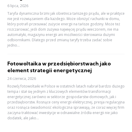
6 lipca, 2026
Taryfa dynamiczna brzmi jak obietnica tańszego prądu, ale w praktyce
nie jest rozwiązaniem dla każdego. Może obniżyć rachunki w domu,
który potrafi przesuwać zużycie energii na tańsze godziny. Może też
rozczarować, jeśli dom zużywa najwięcej prądu wieczorem, nie ma
automatyki, magazynu energii ani możliwości sterowania dużymi
odbiornikami. Dlatego przed zmianą taryfy trzeba zadać sobie
jedno...
Fotowoltaika w przedsiębiorstwach jako
element strategii energetycznej
24 czerwca, 2026
Rozwój fotowoltaiki w Polsce w ostatnich latach nabrał bardzo dużego
tempa i stał się jednym z kluczowych elementów transformacji
energetycznej zarówno w sektorze gospodarstw domowych, jak i
przedsiębiorstw. Rosnące ceny energii elektrycznej, presja regulacyjna
oraz rosnąca świadomość ekologiczna sprawiają, że coraz więcej firm
zaczyna traktować inwestycje w odnawialne źródła energii nie jako
dodatek, ale jako...