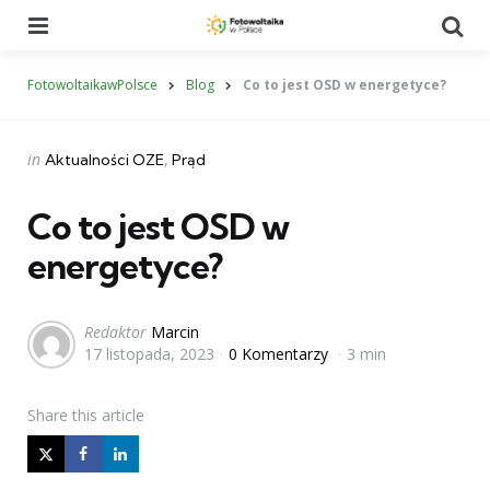
Menu
Se
FotowoltaikawPolsce
Blog
Co to jest OSD w energetyce?
Categories
Posted
in
Aktualności OZE
Prąd
in
Co to jest OSD w
energetyce?
Posted
Redaktor
Marcin
17 listopada, 2023
0 Komentarzy
3 min
by
Share
this article