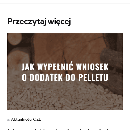
Przeczytaj więcej
Categories
Posted
in
Aktualności OZE
in