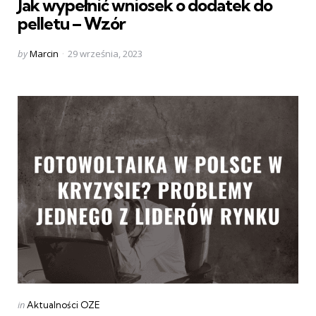
Jak wypełnić wniosek o dodatek do
pelletu – Wzór
Posted
by
Marcin
29 września, 2023
by
Categories
Posted
in
Aktualności OZE