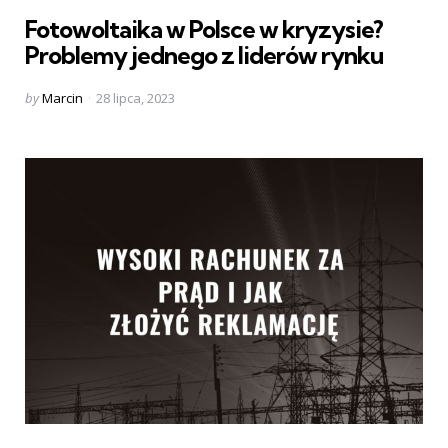
in
Fotowoltaika w Polsce w kryzysie?
Problemy jednego z liderów rynku
Posted
by
Marcin
28 lipca, 2023
by