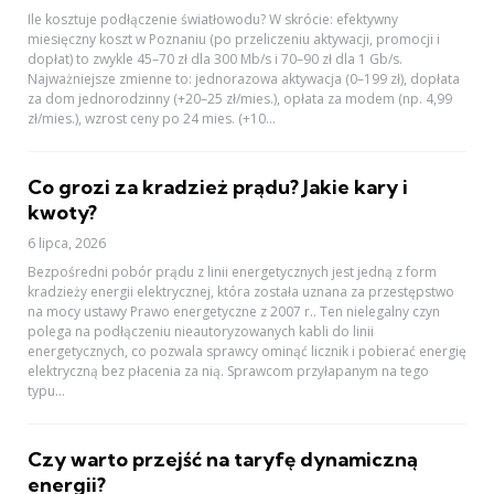
Ile kosztuje podłączenie światłowodu? W skrócie: efektywny
miesięczny koszt w Poznaniu (po przeliczeniu aktywacji, promocji i
dopłat) to zwykle 45–70 zł dla 300 Mb/s i 70–90 zł dla 1 Gb/s.
Najważniejsze zmienne to: jednorazowa aktywacja (0–199 zł), dopłata
za dom jednorodzinny (+20–25 zł/mies.), opłata za modem (np. 4,99
zł/mies.), wzrost ceny po 24 mies. (+10...
Co grozi za kradzież prądu? Jakie kary i
kwoty?
6 lipca, 2026
Bezpośredni pobór prądu z linii energetycznych jest jedną z form
kradzieży energii elektrycznej, która została uznana za przestępstwo
na mocy ustawy Prawo energetyczne z 2007 r.. Ten nielegalny czyn
polega na podłączeniu nieautoryzowanych kabli do linii
energetycznych, co pozwala sprawcy ominąć licznik i pobierać energię
elektryczną bez płacenia za nią. Sprawcom przyłapanym na tego
typu...
Czy warto przejść na taryfę dynamiczną
energii?