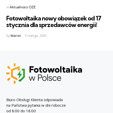
Categories
Posted
in
Aktualności OZE
in
Fotowoltaika nowy obowiązek od 17
stycznia dla sprzedawców energii!
Posted
by
Marcin
11 lutego, 2025
by
Biuro Obsługi Klienta odpowiada
na Państwa pytania w dni robocze
od 8:00 do 18:00