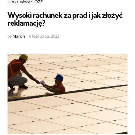
Categories
Posted
in
Aktualności OZE
in
Wysoki rachunek za prąd i jak złożyć
reklamację?
Posted
by
Marcin
9 listopada, 2023
by