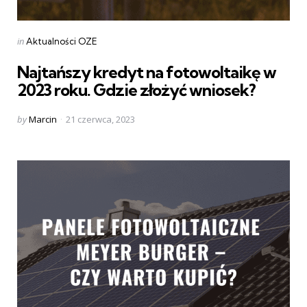
Categories
Posted
in
Aktualności OZE
in
Najtańszy kredyt na fotowoltaikę w
2023 roku. Gdzie złożyć wniosek?
Posted
by
Marcin
21 czerwca, 2023
by