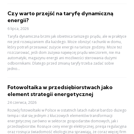
Czy warto przejść na taryfę dynamiczną
energii?
6 lipca, 2026
Taryfa dynamiczna brzmi jak obietnica tańszego prądu, ale w praktyce
nie jest rozwiązaniem dla każdego. Może obniżyć rachunki w domu,
który potrafi przesuwać zużycie energii na tańsze godziny. Może też
rozczarować, jeśli dom zużywa najwięcej prądu wieczorem, nie ma
automatyki, magazynu energii ani możliwości sterowania dużymi
odbiornikami. Dlatego przed zmianą taryfy trzeba zadać sobie
jedno...
Fotowoltaika w przedsiębiorstwach jako
element strategii energetycznej
24 czerwca, 2026
Rozwój fotowoltaiki w Polsce w ostatnich latach nabrał bardzo dużego
tempa i stał się jednym z kluczowych elementów transformacji
energetycznej zarówno w sektorze gospodarstw domowych, jak i
przedsiębiorstw. Rosnące ceny energii elektrycznej, presja regulacyjna
oraz rosnąca świadomość ekologiczna sprawiają, że coraz więcej firm