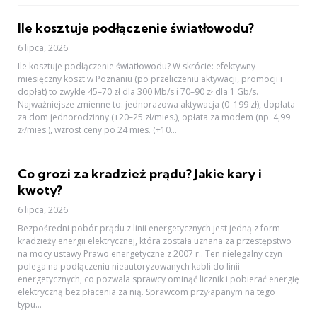
Ile kosztuje podłączenie światłowodu?
6 lipca, 2026
Ile kosztuje podłączenie światłowodu? W skrócie: efektywny
miesięczny koszt w Poznaniu (po przeliczeniu aktywacji, promocji i
dopłat) to zwykle 45–70 zł dla 300 Mb/s i 70–90 zł dla 1 Gb/s.
Najważniejsze zmienne to: jednorazowa aktywacja (0–199 zł), dopłata
za dom jednorodzinny (+20–25 zł/mies.), opłata za modem (np. 4,99
zł/mies.), wzrost ceny po 24 mies. (+10...
Co grozi za kradzież prądu? Jakie kary i
kwoty?
6 lipca, 2026
Bezpośredni pobór prądu z linii energetycznych jest jedną z form
kradzieży energii elektrycznej, która została uznana za przestępstwo
na mocy ustawy Prawo energetyczne z 2007 r.. Ten nielegalny czyn
polega na podłączeniu nieautoryzowanych kabli do linii
energetycznych, co pozwala sprawcy ominąć licznik i pobierać energię
elektryczną bez płacenia za nią. Sprawcom przyłapanym na tego
typu...