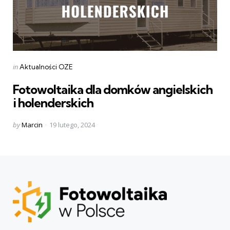
Categories
Posted
in
Aktualności OZE
in
Fotowoltaika dla domków angielskich
i holenderskich
Posted
by
Marcin
19 lutego, 2024
by