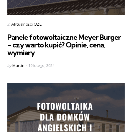
Categories
Posted
in
Aktualności OZE
in
Panele fotowoltaiczne Meyer Burger
– czy warto kupić? Opinie, cena,
wymiary
Posted
by
Marcin
19 lutego, 2024
by