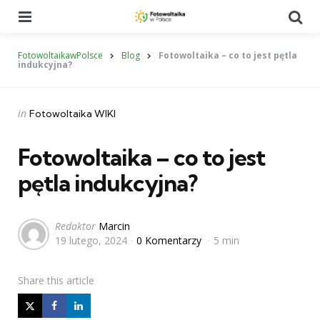
Menu
Se
FotowoltaikawPolsce
Blog
Fotowoltaika – co to jest pętla
indukcyjna?
Categories
Posted
in
Fotowoltaika WIKI
in
Fotowoltaika – co to jest
pętla indukcyjna?
Posted
Redaktor
Marcin
19 lutego, 2024
0 Komentarzy
5 min
by
Share
this article