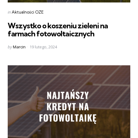
Categories
Posted
in
Aktualności OZE
in
Wszystko o koszeniu zieleni na
farmach fotowoltaicznych
Posted
by
Marcin
19 lutego, 2024
by