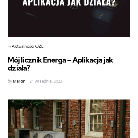
Categories
Posted
in
Aktualności OZE
in
Mój licznik Energa – Aplikacja jak
działa?
Posted
by
Marcin
21 września, 2023
by