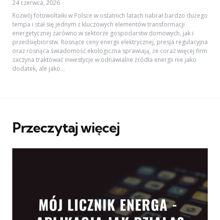
24 czerwca, 2026
Rozwój fotowoltaiki w Polsce w ostatnich latach nabrał bardzo dużego
tempa i stał się jednym z kluczowych elementów transformacji
energetycznej zarówno w sektorze gospodarstw domowych, jak i
przedsiębiorstw. Rosnące ceny energii elektrycznej, presja regulacyjna
oraz rosnąca świadomość ekologiczna sprawiają, że coraz więcej firm
zaczyna traktować inwestycje w odnawialne źródła energii nie jako
dodatek, ale jako...
Przeczytaj więcej