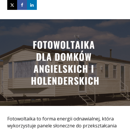
Fotowoltaika to forma energii odnawialnej, która
wykorzystuje panele słoneczne do przekształcania