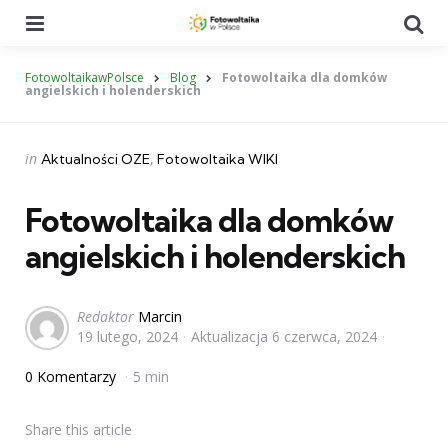
Menu
Se
FotowoltaikawPolsce
Blog
Fotowoltaika dla domków
angielskich i holenderskich
Categories
Posted
in
Aktualności OZE
Fotowoltaika WIKI
in
Fotowoltaika dla domków
angielskich i holenderskich
Posted
Redaktor
Marcin
19 lutego, 2024
Aktualizacja
6 czerwca, 2024
by
0 Komentarzy
5 min
Share
this article