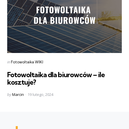
Categories
Posted
in
Fotowoltaika WIKI
in
Fotowoltaika dla biurowców – ile
kosztuje?
Posted
by
Marcin
19 lutego, 2024
by