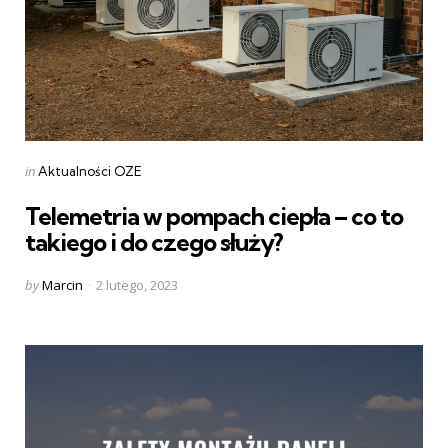
Categories
Posted
in
Aktualności OZE
in
Telemetria w pompach ciepła – co to
takiego i do czego służy?
Posted
by
Marcin
2 lutego, 2023
by