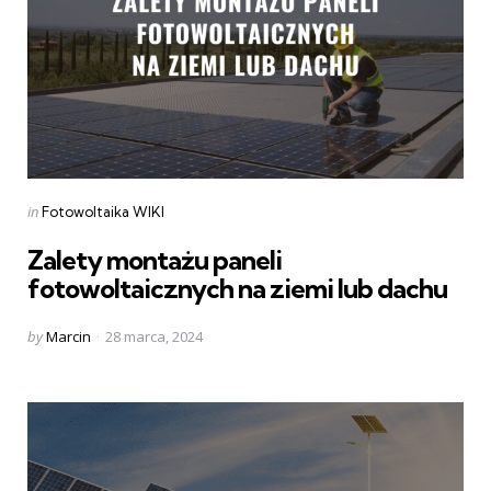
Categories
Posted
in
Fotowoltaika WIKI
in
Zalety montażu paneli
fotowoltaicznych na ziemi lub dachu
Posted
by
Marcin
28 marca, 2024
by