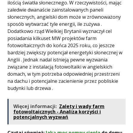
ilością światła słonecznego. W rzeczywistości, mając
zaledwie dwanaście zainstalowanych paneli
słonecznych, angielski dom może w zrównoważony
sposób wytwarzać tyle energii, ile zużywa .
Dodatkowo rząd Wielkiej Brytanii wyznaczył cel
posiadania kilkuset MW projektów farm
fotowoltaicznych do końca 2025 roku, co jeszcze
bardziej zwiększy potencjał energetyki słonecznej w
Anglii . Jednak nadal istnieją pewne wyzwania
związane z instalacją fotowoltaiki w angielskich
domach, w tym potrzeba odpowiedniej przestrzeni
na dachu i potencjalne zacienienie przez pobliskie
budynki lub drzewa .
Więcej informacji:
Zalety i wady farm
fotowoltaicznych - Analiza korzyści i
potencjalnych wyzwań
Czytaj również:
Jaką moc
pompy ciepła
do domu