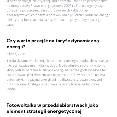
kradzieży energii elektrycznej, która została uznana za przestępstwo
na mocy ustawy Prawo energetyczne z 2007 r.. Ten nielegalny czyn
polega na podłączeniu nieautoryzowanych kabli do linii
energetycznych, co pozwala sprawcy ominąć licznik i pobierać energię
elektryczną bez płacenia za nią. Sprawcom przyłapanym na tego
typu...
Czy warto przejść na taryfę dynamiczną
energii?
6 lipca, 2026
Taryfa dynamiczna brzmi jak obietnica tańszego prądu, ale w praktyce
nie jest rozwiązaniem dla każdego. Może obniżyć rachunki w domu,
który potrafi przesuwać zużycie energii na tańsze godziny. Może też
rozczarować, jeśli dom zużywa najwięcej prądu wieczorem, nie ma
automatyki, magazynu energii ani możliwości sterowania dużymi
odbiornikami. Dlatego przed zmianą taryfy trzeba zadać sobie
jedno...
Fotowoltaika w przedsiębiorstwach jako
element strategii energetycznej