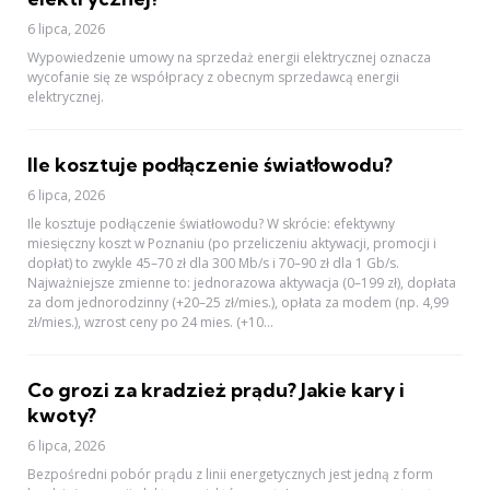
6 lipca, 2026
Wypowiedzenie umowy na sprzedaż energii elektrycznej oznacza
wycofanie się ze współpracy z obecnym sprzedawcą energii
elektrycznej.
Ile kosztuje podłączenie światłowodu?
6 lipca, 2026
Ile kosztuje podłączenie światłowodu? W skrócie: efektywny
miesięczny koszt w Poznaniu (po przeliczeniu aktywacji, promocji i
dopłat) to zwykle 45–70 zł dla 300 Mb/s i 70–90 zł dla 1 Gb/s.
Najważniejsze zmienne to: jednorazowa aktywacja (0–199 zł), dopłata
za dom jednorodzinny (+20–25 zł/mies.), opłata za modem (np. 4,99
zł/mies.), wzrost ceny po 24 mies. (+10...
Co grozi za kradzież prądu? Jakie kary i
kwoty?
6 lipca, 2026
Bezpośredni pobór prądu z linii energetycznych jest jedną z form