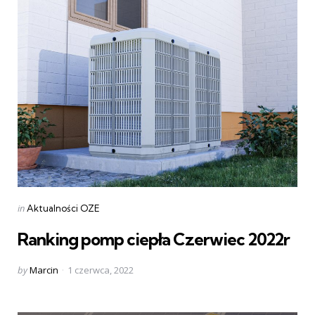
Categories
Posted
in
Aktualności OZE
in
Ranking pomp ciepła Czerwiec 2022r
Posted
by
Marcin
1 czerwca, 2022
by