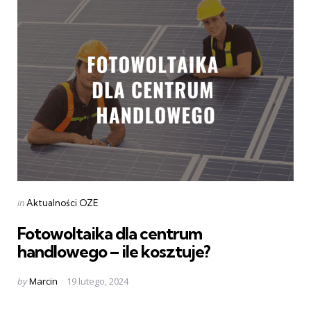
Categories
Posted
in
Aktualności OZE
in
Fotowoltaika dla centrum
handlowego – ile kosztuje?
Posted
by
Marcin
19 lutego, 2024
by