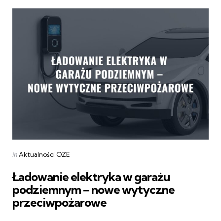
Categories
Posted
in
Aktualności OZE
in
Ładowanie elektryka w garażu
podziemnym – nowe wytyczne
przeciwpożarowe