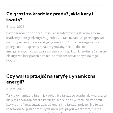
Co grozi za kradzież prądu? Jakie kary i
kwoty?
6 lipca, 2026
Bezpośredni pobór prądu z linii energetycznych jest jedną z form
kradzieży energii elektrycznej, która została uznana za przestępstwo
na mocy ustawy Prawo energetyczne z 2007 r.. Ten nielegalny czyn
polega na podłączeniu nieautoryzowanych kabli do linii
energetycznych, co pozwala sprawcy ominąć licznik i pobierać energię
elektryczną bez płacenia za nią. Sprawcom przyłapanym na tego
typu...
Czy warto przejść na taryfę dynamiczną
energii?
6 lipca, 2026
Taryfa dynamiczna brzmi jak obietnica tańszego prądu, ale w praktyce
nie jest rozwiązaniem dla każdego. Może obniżyć rachunki w domu,
który potrafi przesuwać zużycie energii na tańsze godziny. Może też
rozczarować, jeśli dom zużywa najwięcej prądu wieczorem, nie ma