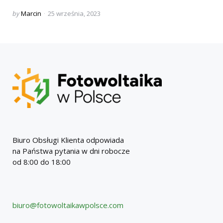
Posted
by
Marcin
25 września, 2023
by
Biuro Obsługi Klienta odpowiada
na Państwa pytania w dni robocze
od 8:00 do 18:00
biuro@fotowoltaikawpolsce.com