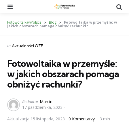
Menu
Se
FotowoltaikawPolsce
Blog
Fotowoltaika w przemyśle: w
jakich obszarach pomaga obniżyć rachunki?
Categories
Posted
in
Aktualności OZE
in
Fotowoltaika w przemyśle:
w jakich obszarach pomaga
obniżyć rachunki?
Posted
Redaktor
Marcin
17 października, 2023
by
Aktualizacja
15 listopada, 2023
0 Komentarzy
3 min