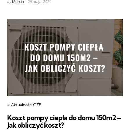
Posted
by
Marcin
29 maja, 2024
by
Categories
Posted
in
Aktualności OZE
in
Koszt pompy ciepła do domu 150m2 –
Jak obliczyć koszt?