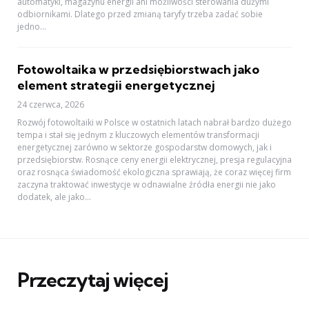
automatyki, magazynu energii ani możliwości sterowania dużymi
odbiornikami. Dlatego przed zmianą taryfy trzeba zadać sobie
jedno...
Fotowoltaika w przedsiębiorstwach jako
element strategii energetycznej
24 czerwca, 2026
Rozwój fotowoltaiki w Polsce w ostatnich latach nabrał bardzo dużego
tempa i stał się jednym z kluczowych elementów transformacji
energetycznej zarówno w sektorze gospodarstw domowych, jak i
przedsiębiorstw. Rosnące ceny energii elektrycznej, presja regulacyjna
oraz rosnąca świadomość ekologiczna sprawiają, że coraz więcej firm
zaczyna traktować inwestycje w odnawialne źródła energii nie jako
dodatek, ale jako...
Przeczytaj więcej