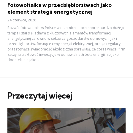
Fotowoltaika w przedsiębiorstwach jako
element strategii energetycznej
24 czerwca, 2026
Rozwój fotowoltaiki w Polsce w ostatnich latach nabrał bardzo dużego
tempa i stał się jednym z kluczowych elementów transformacji
energetycznej zarówno w sektorze gospodarstw domowych, jak i
przedsiębiorstw. Rosnące ceny energii elektrycznej, presja regulacyjna
oraz rosnąca świadomość ekologiczna sprawiają, że coraz więcej firm
zaczyna traktować inwestycje w odnawialne źródła energii nie jako
dodatek, ale jako...
Przeczytaj więcej