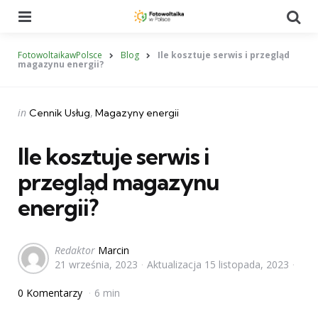
Menu
Se
FotowoltaikawPolsce
Blog
Ile kosztuje serwis i przegląd
magazynu energii?
Categories
Posted
in
Cennik Usług
Magazyny energii
in
Ile kosztuje serwis i
przegląd magazynu
energii?
Posted
Redaktor
Marcin
21 września, 2023
Aktualizacja
15 listopada, 2023
by
0 Komentarzy
6 min