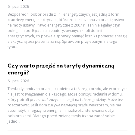
6 lipca, 2026
Bezpośredni pobór prądu z linii energetycznych jest jedną z form
kradzieży energii elektrycznej, która została uznana za przestępstwo
na mocy ustawy Prawo energetyczne z 2007 r.. Ten nielegalny czyn
polega na podłączeniu nieautoryzowanych kabli do linii
energetycznych, co pozwala sprawcy ominąć licznik i pobierać energię
elektryczną bez płacenia za nią. Sprawcom przyłapanym na tego
typu...
Czy warto przejść na taryfę dynamiczną
energii?
6 lipca, 2026
Taryfa dynamiczna brzmi jak obietnica tańszego prądu, ale w praktyce
nie jest rozwiązaniem dla każdego. Może obniżyć rachunki w domu,
który potrafi przesuwać zużycie energii na tańsze godziny. Może też
rozczarować, jeśli dom zużywa najwięcej prądu wieczorem, nie ma
automatyki, magazynu energii ani możliwości sterowania dużymi
odbiornikami. Dlatego przed zmianą taryfy trzeba zadać sobie
jedno...