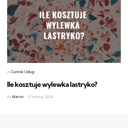
Categories
Posted
in
Cennik Usług
in
Ile kosztuje wylewka lastryko?
Posted
by
Marcin
31 marca, 2024
by