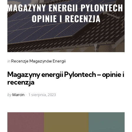
Categories
Posted
in
Recenzje Magazynów Energii
in
Magazyny energii Pylontech – opinie i
recenzja
Posted
by
Marcin
1 sierpnia, 2023
by