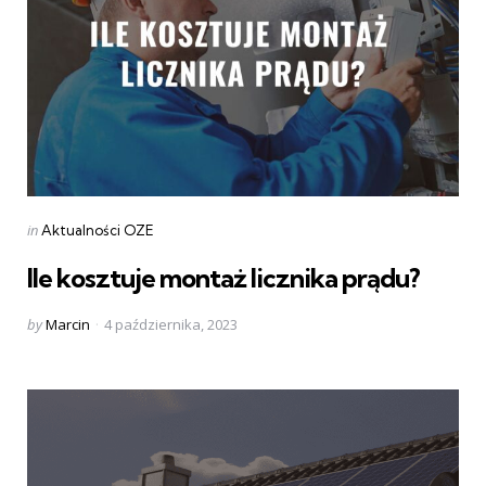
Categories
Posted
in
Aktualności OZE
in
Ile kosztuje montaż licznika prądu?
Posted
by
Marcin
4 października, 2023
by