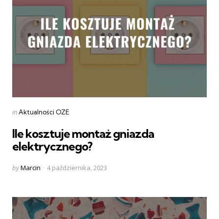
Categories
Posted
in
Aktualności OZE
in
Ile kosztuje montaż gniazda
elektrycznego?
Posted
by
Marcin
4 października, 2023
by