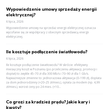
Wypowiedzenie umowy sprzedaży energii
elektrycznej?
6 lipca, 2026
Wypowiedzenie umowy na sprzedaż energii elektrycznej oznacza
wycofanie się ze współpracy z obecnym sprzedawcą energii
elektrycznej.
Ile kosztuje podłączenie światłowodu?
6 lipca, 2026
Ile kosztuje podłączenie światłowodu? W skrócie: efektywny
miesięczny koszt w Poznaniu (po przeliczeniu aktywacji, promocji i
dopłat) to zwykle 45–70 zł dla 300 Mb/s i 70–90 zł dla 1 Gb/s.
Najważniejsze zmienne to: jednorazowa aktywacja (0–199 zł), dopłata
za dom jednorodzinny (+20–25 zł/mies.), opłata za modem (np. 4,99
zł/mies.), wzrost ceny po 24 mies. (+10...
Co grozi za kradzież prądu? Jakie kary i
kwoty?