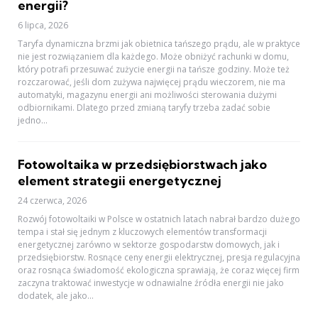
energii?
6 lipca, 2026
Taryfa dynamiczna brzmi jak obietnica tańszego prądu, ale w praktyce
nie jest rozwiązaniem dla każdego. Może obniżyć rachunki w domu,
który potrafi przesuwać zużycie energii na tańsze godziny. Może też
rozczarować, jeśli dom zużywa najwięcej prądu wieczorem, nie ma
automatyki, magazynu energii ani możliwości sterowania dużymi
odbiornikami. Dlatego przed zmianą taryfy trzeba zadać sobie
jedno...
Fotowoltaika w przedsiębiorstwach jako
element strategii energetycznej
24 czerwca, 2026
Rozwój fotowoltaiki w Polsce w ostatnich latach nabrał bardzo dużego
tempa i stał się jednym z kluczowych elementów transformacji
energetycznej zarówno w sektorze gospodarstw domowych, jak i
przedsiębiorstw. Rosnące ceny energii elektrycznej, presja regulacyjna
oraz rosnąca świadomość ekologiczna sprawiają, że coraz więcej firm
zaczyna traktować inwestycje w odnawialne źródła energii nie jako
dodatek, ale jako...