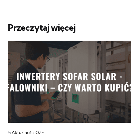
Przeczytaj więcej
Categories
Posted
in
Aktualności OZE
in