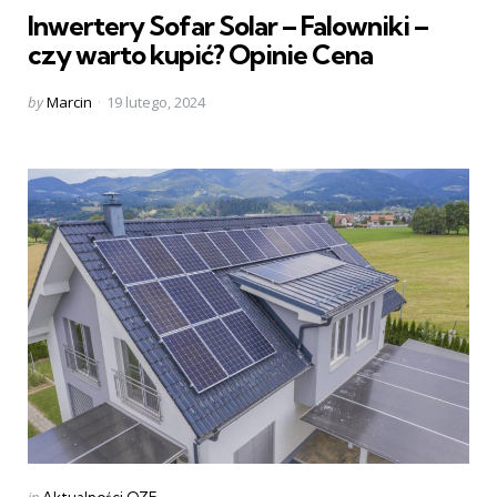
Inwertery Sofar Solar – Falowniki –
czy warto kupić? Opinie Cena
Posted
by
Marcin
19 lutego, 2024
by
Categories
Posted