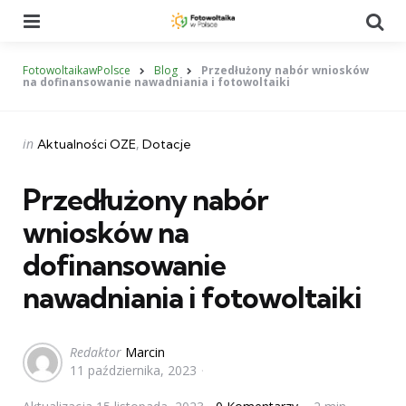
Menu
Se
FotowoltaikawPolsce
Blog
Przedłużony nabór wniosków
na dofinansowanie nawadniania i fotowoltaiki
Categories
Posted
in
Aktualności OZE
Dotacje
in
Przedłużony nabór
wniosków na
dofinansowanie
nawadniania i fotowoltaiki
Posted
Redaktor
Marcin
11 października, 2023
by