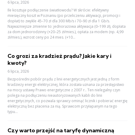
6 lipca, 2026
Ile kosztuje podłączenie światłowodu? W skrócie: efektywny
miesięczny koszt w Poznaniu (po przeliczeniu aktywacji, promocji i
dopłat) to zwykle 45–70 zł dla 300 Mb/s i 70–90 zł dla 1 Gb/s.
Najważniejsze zmienne to: jednorazowa aktywacja (0–199 zł), dopłata
za dom jednorodzinny (+20–25 zł/mies.), opłata za modem (np. 4,99
zł/mies.), wzrost ceny po 24 mies. (+10...
Co grozi za kradzież prądu? Jakie kary i
kwoty?
6 lipca, 2026
Bezpośredni pobór prądu z linii energetycznych jest jedną z form
kradzieży energii elektrycznej, która została uznana za przestępstwo
na mocy ustawy Prawo energetyczne z 2007 r.. Ten nielegalny czyn
polega na podłączeniu nieautoryzowanych kabli do linii
energetycznych, co pozwala sprawcy ominąć licznik i pobierać energię
elektryczną bez płacenia za nią. Sprawcom przyłapanym na tego
typu...
Czy warto przejść na taryfę dynamiczną