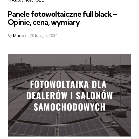
in
Aktualności OZE
in
Panele fotowoltaiczne full black –
Opinie, cena, wymiary
Posted
by
Marcin
20 lutego, 2024
by