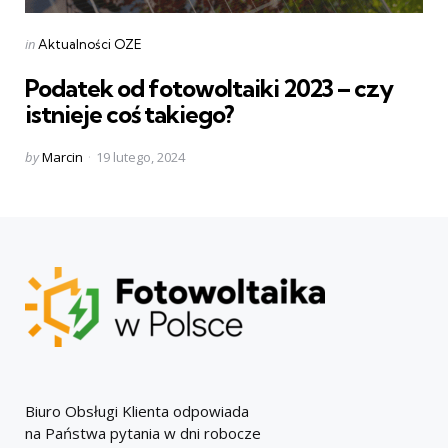
Categories
Posted
in
Aktualności OZE
in
Podatek od fotowoltaiki 2023 – czy
istnieje coś takiego?
Posted
by
Marcin
19 lutego, 2024
by
Biuro Obsługi Klienta odpowiada
na Państwa pytania w dni robocze