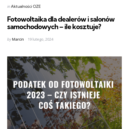
Categories
Posted
in
Aktualności OZE
in
Fotowoltaika dla dealerów i salonów
samochodowych – ile kosztuje?
Posted
by
Marcin
19 lutego, 2024
by