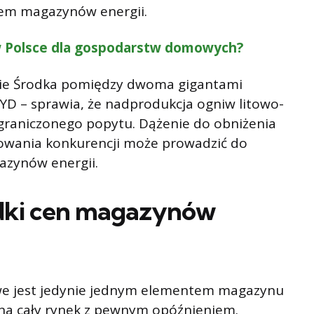
upem magazynów energii.
w Polsce dla gospodarstw domowych?
ie Środka pomiędzy dwoma gigantami
YD – sprawia, że nadprodukcja ogniw litowo-
raniczonego popytu. Dążenie do obniżenia
nowania konkurencji może prowadzić do
azynów energii.
dki cen magazynów
we jest jedynie jednym elementem magazynu
 na cały rynek z pewnym opóźnieniem.