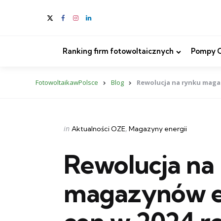
Ranking firm fotowoltaicznych
Pompy Ci
FotowoltaikawPolsce
Blog
Rewolucja na rynku magaz
Categories
Posted
in
Aktualności OZE
Magazyny energii
in
Rewolucja na
magazynów en