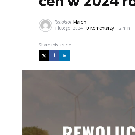
cen w 2024 r
Posted
Redaktor
Marcin
1 lutego, 2024
0 Komentarzy
2 min
by
Share
this article