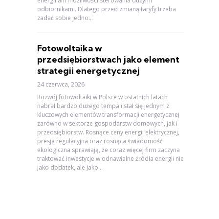
energii ani możliwości sterowania dużymi
odbiornikami. Dlatego przed zmianą taryfy trzeba
zadać sobie jedno...
Fotowoltaika w
przedsiębiorstwach jako element
strategii energetycznej
24 czerwca, 2026
Rozwój fotowoltaiki w Polsce w ostatnich latach
nabrał bardzo dużego tempa i stał się jednym z
kluczowych elementów transformacji energetycznej
zarówno w sektorze gospodarstw domowych, jak i
przedsiębiorstw. Rosnące ceny energii elektrycznej,
presja regulacyjna oraz rosnąca świadomość
ekologiczna sprawiają, że coraz więcej firm zaczyna
traktować inwestycje w odnawialne źródła energii nie
jako dodatek, ale jako...