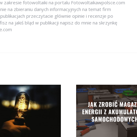
w zakresie fotowoltaiki na portalu Fotowoltaikawpolsce.com
nie na zbieraniu danych informacyjnych na temat firm
publikacjach przeczytacie głównie opinie i recenzje po
afisz na jakiś błąd w publikacji napisz do mnie na skrzynkę
ce.com