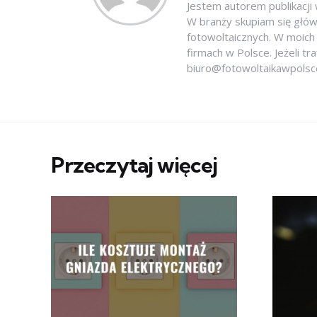
Jestem autorem publikacji 
W branży skupiam się głów
fotowoltaicznych. W moich 
firmach w Polsce. Jeżeli tr
biuro@fotowoltaikawpols
Przeczytaj więcej