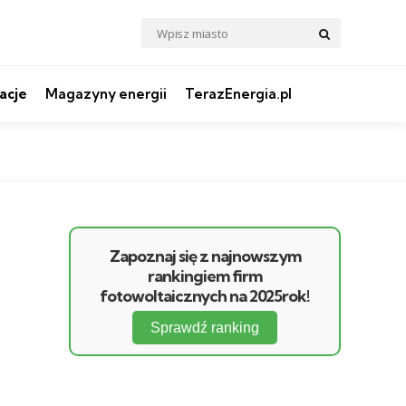
Search
Search
for:
acje
Magazyny energii
TerazEnergia.pl
Zapoznaj się z najnowszym
rankingiem firm
fotowoltaicznych na 2025rok!
Sprawdź ranking