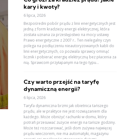
kary i kwoty?
6 lipca, 2026
Bezpośredni pobór prądu z linii energetycznych jest
jedną z form kradzieży energii elektrycznej, która
została uznana za przestępstwo na mocy ustawy
Prawo energetyczne z 2007 r.. Ten nielegalny czyn
polega na podłączeniu nieautoryzowanych kabli do
linii energetycznych, co pozwala sprawcy ominąć
licznik i pobierać energię elektryczną bez płacenia za
nią. Sprawcom przyłapanym na tego typu...
Czy warto przejść na taryfę
dynamiczną energii?
6 lipca, 2026
Taryfa dynamiczna brzmi jak obietnica tańszego
prądu, ale w praktyce nie jest rozwiązaniem dla
każdego. Może obniżyć rachunki w domu, który
potrafi przesuwać zużycie energii na tańsze godziny.
Może też rozczarować, jeśli dom zużywa najwięcej
prądu wieczorem, nie ma automatyki, magazynu