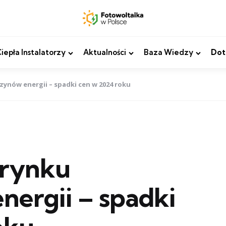
epła Instalatorzy
Aktualności
Baza Wiedzy
Dot
ynów energii – spadki cen w 2024 roku
 rynku
ergii – spadki