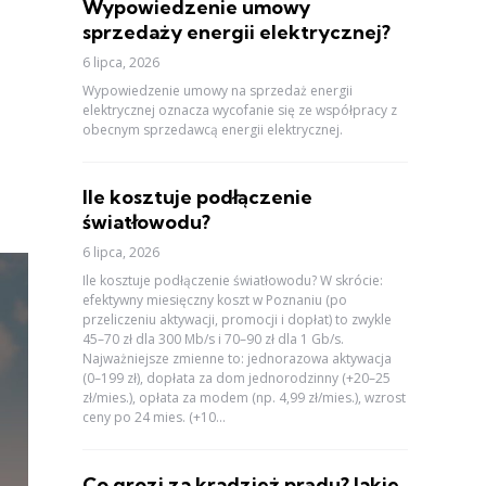
Wypowiedzenie umowy
sprzedaży energii elektrycznej?
6 lipca, 2026
Wypowiedzenie umowy na sprzedaż energii
elektrycznej oznacza wycofanie się ze współpracy z
obecnym sprzedawcą energii elektrycznej.
Ile kosztuje podłączenie
światłowodu?
6 lipca, 2026
Ile kosztuje podłączenie światłowodu? W skrócie:
efektywny miesięczny koszt w Poznaniu (po
przeliczeniu aktywacji, promocji i dopłat) to zwykle
45–70 zł dla 300 Mb/s i 70–90 zł dla 1 Gb/s.
Najważniejsze zmienne to: jednorazowa aktywacja
(0–199 zł), dopłata za dom jednorodzinny (+20–25
zł/mies.), opłata za modem (np. 4,99 zł/mies.), wzrost
ceny po 24 mies. (+10...
Co grozi za kradzież prądu? Jakie