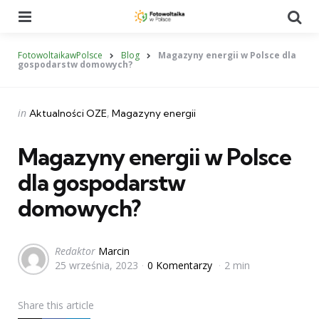
Menu
Se
FotowoltaikawPolsce
Blog
Magazyny energii w Polsce dla
gospodarstw domowych?
Categories
Posted
in
Aktualności OZE
Magazyny energii
in
Magazyny energii w Polsce
dla gospodarstw
domowych?
Posted
Redaktor
Marcin
25 września, 2023
0 Komentarzy
2 min
by
Share
this article