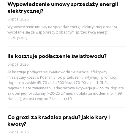
Wypowiedzenie umowy sprzedaży energii
elektrycznej?
6 lipca, 2026
Wypowiedzenie umowy na sprzedaż energii elektrycznej oznacza
wycofanie się ze współpracy z obecnym sprzedawcą energii
elektrycznej.
Ile kosztuje podłączenie światłowodu?
6 lipca, 2026
Ile kosztuje podłączenie światłowodu? W skrócie: efektywny
miesięczny koszt w Poznaniu (po przeliczeniu aktywacji, promocji i
dopłat) to zwykle 45–70 zł dla 300 Mb/s i 70–90 zł dla 1 Gb/s.
Najważniejsze zmienne to: jednorazowa aktywacja (0–199 zł), dopłata
za dom jednorodzinny (+20–25 zł/mies.), opłata za modem (np. 4,99
zł/mies.), wzrost ceny po 24 mies. (+10...
Co grozi za kradzież prądu? Jakie kary i
kwoty?
6 lipca, 2026