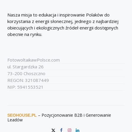
Nasza misja to edukacja i inspirowanie Polaków do
korzystania z energii słonecznej, jednego z najbardziej
obiecujących i ekologicznych źródeł energii dostępnych
obecnie na rynku.
FotowoltaikawPolsce.com
ul. Stargardzka 26
73-200 Choszczno
REGON: 321087449
NIP: 5941553521
– Pozycjonowanie B2B i Generowanie
SEOHOUSE.PL
Leadów