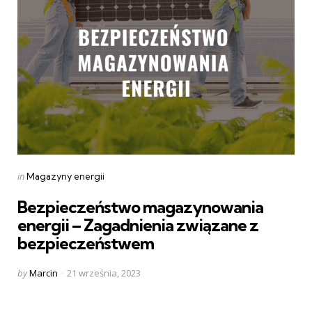
Categories
Posted
in
Magazyny energii
in
Bezpieczeństwo magazynowania
energii – Zagadnienia związane z
bezpieczeństwem
Posted
by
Marcin
21 września, 2023
by