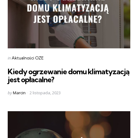
Categories
Posted
in
Aktualności OZE
in
Kiedy ogrzewanie domu klimatyzacją
jest opłacalne?
Posted
by
Marcin
2 listopada, 2023
by