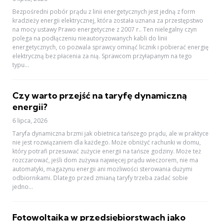
Bezpośredni pobór prądu z linii energetycznych jest jedną z form
kradzieży energii elektrycznej, która została uznana za przestępstwo
na mocy ustawy Prawo energetyczne z 2007 r.. Ten nielegalny czyn
polega na podłączeniu nieautoryzowanych kabli do linii
energetycznych, co pozwala sprawcy ominąć licznik i pobierać energię
elektryczną bez płacenia za nią. Sprawcom przyłapanym na tego
typu...
Czy warto przejść na taryfę dynamiczną
energii?
6 lipca, 2026
Taryfa dynamiczna brzmi jak obietnica tańszego prądu, ale w praktyce
nie jest rozwiązaniem dla każdego. Może obniżyć rachunki w domu,
który potrafi przesuwać zużycie energii na tańsze godziny. Może też
rozczarować, jeśli dom zużywa najwięcej prądu wieczorem, nie ma
automatyki, magazynu energii ani możliwości sterowania dużymi
odbiornikami. Dlatego przed zmianą taryfy trzeba zadać sobie
jedno...
Fotowoltaika w przedsiębiorstwach jako