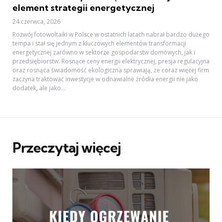
element strategii energetycznej
24 czerwca, 2026
Rozwój fotowoltaiki w Polsce w ostatnich latach nabrał bardzo dużego
tempa i stał się jednym z kluczowych elementów transformacji
energetycznej zarówno w sektorze gospodarstw domowych, jak i
przedsiębiorstw. Rosnące ceny energii elektrycznej, presja regulacyjna
oraz rosnąca świadomość ekologiczna sprawiają, że coraz więcej firm
zaczyna traktować inwestycje w odnawialne źródła energii nie jako
dodatek, ale jako...
Przeczytaj więcej