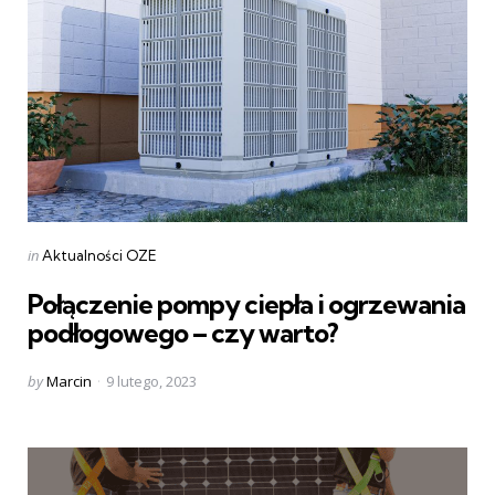
Categories
Posted
in
Aktualności OZE
in
Połączenie pompy ciepła i ogrzewania
podłogowego – czy warto?
Posted
by
Marcin
9 lutego, 2023
by