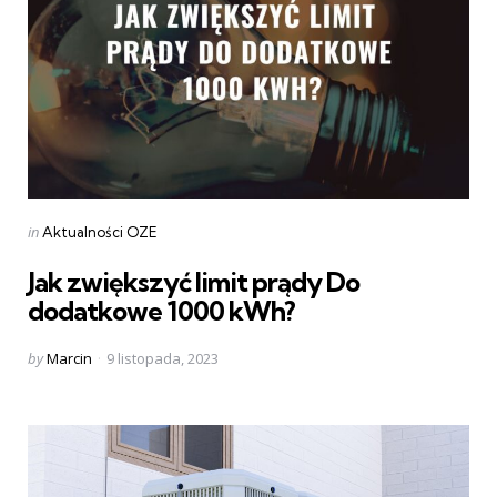
Categories
Posted
in
Aktualności OZE
in
Jak zwiększyć limit prądy Do
dodatkowe 1000 kWh?
Posted
by
Marcin
9 listopada, 2023
by