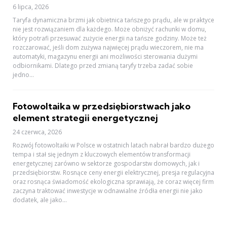
6 lipca, 2026
Taryfa dynamiczna brzmi jak obietnica tańszego prądu, ale w praktyce
nie jest rozwiązaniem dla każdego. Może obniżyć rachunki w domu,
który potrafi przesuwać zużycie energii na tańsze godziny. Może też
rozczarować, jeśli dom zużywa najwięcej prądu wieczorem, nie ma
automatyki, magazynu energii ani możliwości sterowania dużymi
odbiornikami. Dlatego przed zmianą taryfy trzeba zadać sobie
jedno...
Fotowoltaika w przedsiębiorstwach jako
element strategii energetycznej
24 czerwca, 2026
Rozwój fotowoltaiki w Polsce w ostatnich latach nabrał bardzo dużego
tempa i stał się jednym z kluczowych elementów transformacji
energetycznej zarówno w sektorze gospodarstw domowych, jak i
przedsiębiorstw. Rosnące ceny energii elektrycznej, presja regulacyjna
oraz rosnąca świadomość ekologiczna sprawiają, że coraz więcej firm
zaczyna traktować inwestycje w odnawialne źródła energii nie jako
dodatek, ale jako...