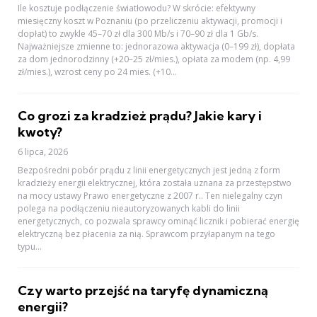
Ile kosztuje podłączenie światłowodu? W skrócie: efektywny
miesięczny koszt w Poznaniu (po przeliczeniu aktywacji, promocji i
dopłat) to zwykle 45–70 zł dla 300 Mb/s i 70–90 zł dla 1 Gb/s.
Najważniejsze zmienne to: jednorazowa aktywacja (0–199 zł), dopłata
za dom jednorodzinny (+20–25 zł/mies.), opłata za modem (np. 4,99
zł/mies.), wzrost ceny po 24 mies. (+10...
Co grozi za kradzież prądu? Jakie kary i
kwoty?
6 lipca, 2026
Bezpośredni pobór prądu z linii energetycznych jest jedną z form
kradzieży energii elektrycznej, która została uznana za przestępstwo
na mocy ustawy Prawo energetyczne z 2007 r.. Ten nielegalny czyn
polega na podłączeniu nieautoryzowanych kabli do linii
energetycznych, co pozwala sprawcy ominąć licznik i pobierać energię
elektryczną bez płacenia za nią. Sprawcom przyłapanym na tego
typu...
Czy warto przejść na taryfę dynamiczną
energii?