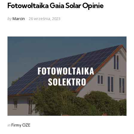
Fotowoltaika Gaia Solar Opinie
Posted
by
Marcin
26 września, 2023
by
Categories
Posted
in
Firmy OZE
in