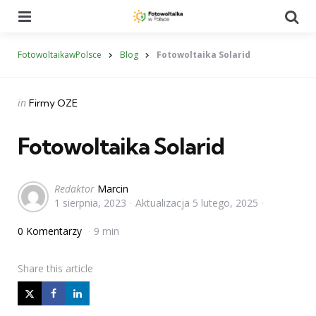
Menu
Se
FotowoltaikawPolsce
Blog
Fotowoltaika Solarid
Categories
Posted
in
Firmy OZE
in
Fotowoltaika Solarid
Posted
Redaktor
Marcin
1 sierpnia, 2023
Aktualizacja
5 lutego, 2025
by
0 Komentarzy
9 min
Share
this article