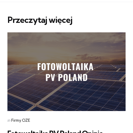
Przeczytaj więcej
Categories
Posted
in
Firmy OZE
in