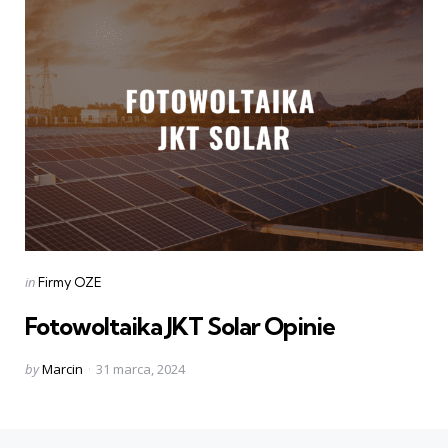
Categories
Posted
in
Firmy OZE
in
Fotowoltaika JKT Solar Opinie
Posted
by
Marcin
31 marca, 2024
by