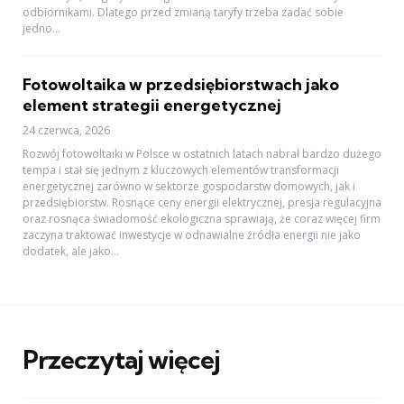
odbiornikami. Dlatego przed zmianą taryfy trzeba zadać sobie
jedno...
Fotowoltaika w przedsiębiorstwach jako
element strategii energetycznej
24 czerwca, 2026
Rozwój fotowoltaiki w Polsce w ostatnich latach nabrał bardzo dużego
tempa i stał się jednym z kluczowych elementów transformacji
energetycznej zarówno w sektorze gospodarstw domowych, jak i
przedsiębiorstw. Rosnące ceny energii elektrycznej, presja regulacyjna
oraz rosnąca świadomość ekologiczna sprawiają, że coraz więcej firm
zaczyna traktować inwestycje w odnawialne źródła energii nie jako
dodatek, ale jako...
Przeczytaj więcej