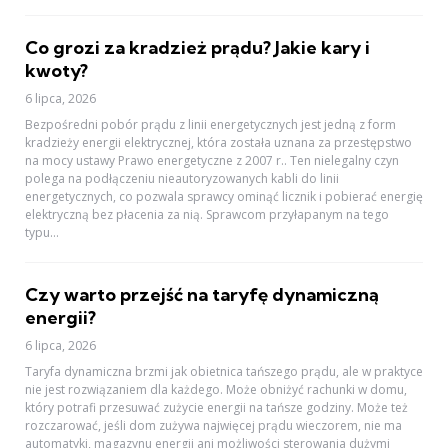
Co grozi za kradzież prądu? Jakie kary i
kwoty?
6 lipca, 2026
Bezpośredni pobór prądu z linii energetycznych jest jedną z form
kradzieży energii elektrycznej, która została uznana za przestępstwo
na mocy ustawy Prawo energetyczne z 2007 r.. Ten nielegalny czyn
polega na podłączeniu nieautoryzowanych kabli do linii
energetycznych, co pozwala sprawcy ominąć licznik i pobierać energię
elektryczną bez płacenia za nią. Sprawcom przyłapanym na tego
typu...
Czy warto przejść na taryfę dynamiczną
energii?
6 lipca, 2026
Taryfa dynamiczna brzmi jak obietnica tańszego prądu, ale w praktyce
nie jest rozwiązaniem dla każdego. Może obniżyć rachunki w domu,
który potrafi przesuwać zużycie energii na tańsze godziny. Może też
rozczarować, jeśli dom zużywa najwięcej prądu wieczorem, nie ma
automatyki, magazynu energii ani możliwości sterowania dużymi