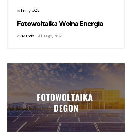
Categories
Posted
in
Firmy OZE
in
Fotowoltaika Wolna Energia
Posted
by
Marcin
4 lutego, 2024
by