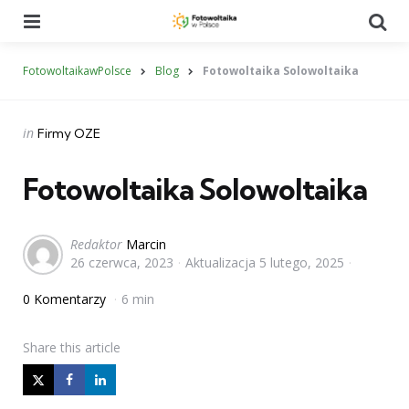
Menu
Se
FotowoltaikawPolsce
Blog
Fotowoltaika Solowoltaika
Categories
Posted
in
Firmy OZE
in
Fotowoltaika Solowoltaika
Posted
Redaktor
Marcin
26 czerwca, 2023
Aktualizacja
5 lutego, 2025
by
0 Komentarzy
6 min
Share
this article