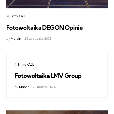
Categories
Posted
in
Firmy OZE
in
Fotowoltaika DEGON Opinie
Posted
by
Marcin
28 września, 2023
by
Categories
Posted
in
Firmy OZE
in
Fotowoltaika LMV Group
Posted
by
Marcin
20 marca, 2024
by