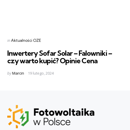
Categories
Posted
in
Aktualności OZE
in
Inwertery Sofar Solar – Falowniki –
czy warto kupić? Opinie Cena
Posted
by
Marcin
19 lutego, 2024
by