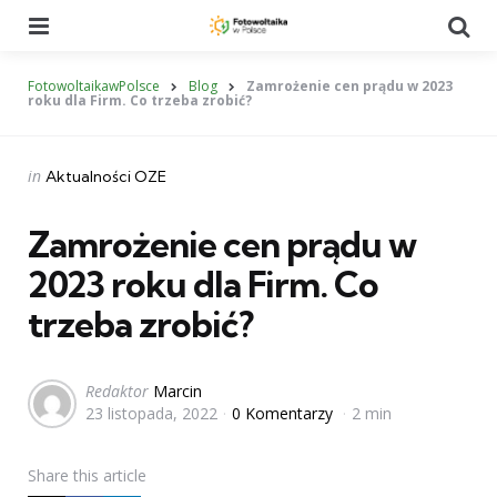
Menu
Se
FotowoltaikawPolsce
Blog
Zamrożenie cen prądu w 2023
roku dla Firm. Co trzeba zrobić?
Categories
Posted
in
Aktualności OZE
in
Zamrożenie cen prądu w
2023 roku dla Firm. Co
trzeba zrobić?
Posted
Redaktor
Marcin
23 listopada, 2022
0 Komentarzy
2 min
by
Share
this article