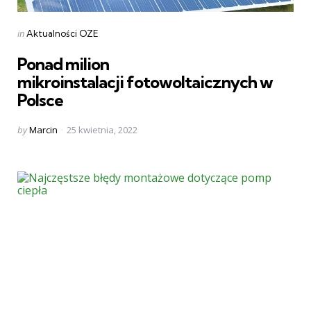
Categories
Posted
in
Aktualności OZE
in
Ponad milion
mikroinstalacji fotowoltaicznych w
Polsce
Posted
by
Marcin
25 kwietnia, 2022
by