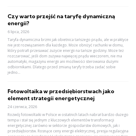
Czy warto przejść na taryfę dynamiczną
energii?
6 lipca, 2026
Taryfa dynamiczna brzmi jak obietnica tańszego prądu, ale w praktyce
nie jest rozwiązaniem dla każdego. Może obniżyć rachunki w domu,
który potrafi przesuwać zużycie energii na tańsze godziny. Może też
rozczarować, jeśli dom zużywa najwięcej prądu wieczorem, nie ma
automatyki, magazynu energii ani możliwości sterowania dużymi
odbiornikami. Dlatego przed zmianą taryfy trzeba zadać sobie
jedno...
Fotowoltaika w przedsiębiorstwach jako
element strategii energetycznej
24 czerwca, 2026
Rozwój fotowoltaiki w Polsce w ostatnich latach nabrał bardzo dużego
tempa i stał się jednym z kluczowych elementów transformacji
energetycznej zarówno w sektorze gospodarstw domowych, jak i
przedsiębiorstw. Rosnące ceny energii elektrycznej, presja regulacyjna