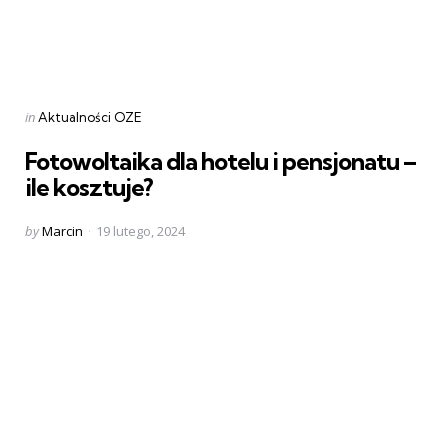
Categories
Posted
in
Aktualności OZE
in
Fotowoltaika dla hotelu i pensjonatu –
ile kosztuje?
Posted
by
Marcin
19 lutego, 2024
by