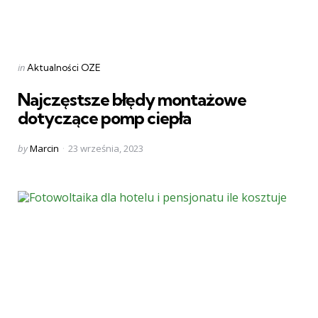
Categories
Posted
in
Aktualności OZE
in
Najczęstsze błędy montażowe
dotyczące pomp ciepła
Posted
by
Marcin
23 września, 2023
by