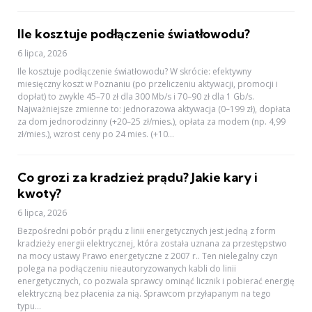
Ile kosztuje podłączenie światłowodu?
6 lipca, 2026
Ile kosztuje podłączenie światłowodu? W skrócie: efektywny
miesięczny koszt w Poznaniu (po przeliczeniu aktywacji, promocji i
dopłat) to zwykle 45–70 zł dla 300 Mb/s i 70–90 zł dla 1 Gb/s.
Najważniejsze zmienne to: jednorazowa aktywacja (0–199 zł), dopłata
za dom jednorodzinny (+20–25 zł/mies.), opłata za modem (np. 4,99
zł/mies.), wzrost ceny po 24 mies. (+10...
Co grozi za kradzież prądu? Jakie kary i
kwoty?
6 lipca, 2026
Bezpośredni pobór prądu z linii energetycznych jest jedną z form
kradzieży energii elektrycznej, która została uznana za przestępstwo
na mocy ustawy Prawo energetyczne z 2007 r.. Ten nielegalny czyn
polega na podłączeniu nieautoryzowanych kabli do linii
energetycznych, co pozwala sprawcy ominąć licznik i pobierać energię
elektryczną bez płacenia za nią. Sprawcom przyłapanym na tego
typu...