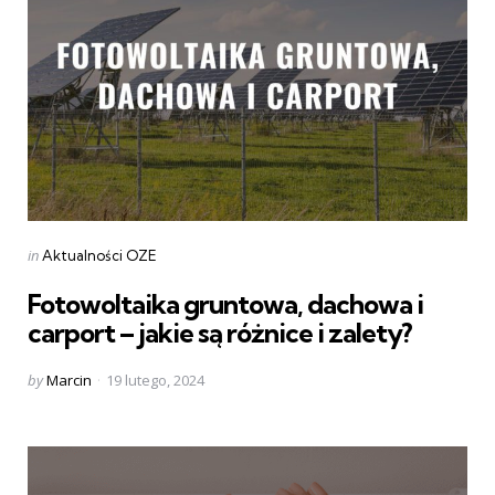
Categories
Posted
in
Aktualności OZE
in
Fotowoltaika gruntowa, dachowa i
carport – jakie są różnice i zalety?
Posted
by
Marcin
19 lutego, 2024
by