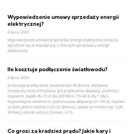
Wypowiedzenie umowy sprzedaży energii
elektrycznej?
6 lipca, 2026
Wypowiedzenie umowy na sprzedaż energii elektrycznej oznacza
wycofanie się ze współpracy z obecnym sprzedawcą energii
elektrycznej.
Ile kosztuje podłączenie światłowodu?
6 lipca, 2026
Ile kosztuje podłączenie światłowodu? W skrócie: efektywny
miesięczny koszt w Poznaniu (po przeliczeniu aktywacji, promocji i
dopłat) to zwykle 45–70 zł dla 300 Mb/s i 70–90 zł dla 1 Gb/s.
Najważniejsze zmienne to: jednorazowa aktywacja (0–199 zł), dopłata
za dom jednorodzinny (+20–25 zł/mies.), opłata za modem (np. 4,99
zł/mies.), wzrost ceny po 24 mies. (+10...
Co grozi za kradzież prądu? Jakie kary i