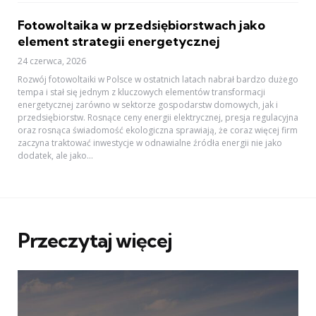
Fotowoltaika w przedsiębiorstwach jako
element strategii energetycznej
24 czerwca, 2026
Rozwój fotowoltaiki w Polsce w ostatnich latach nabrał bardzo dużego
tempa i stał się jednym z kluczowych elementów transformacji
energetycznej zarówno w sektorze gospodarstw domowych, jak i
przedsiębiorstw. Rosnące ceny energii elektrycznej, presja regulacyjna
oraz rosnąca świadomość ekologiczna sprawiają, że coraz więcej firm
zaczyna traktować inwestycje w odnawialne źródła energii nie jako
dodatek, ale jako...
Przeczytaj więcej