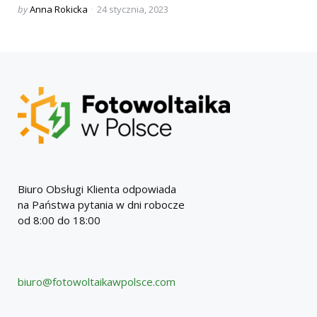
Posted
by
Anna Rokicka
24 stycznia, 2023
by
Biuro Obsługi Klienta odpowiada
na Państwa pytania w dni robocze
od 8:00 do 18:00
biuro@fotowoltaikawpolsce.com