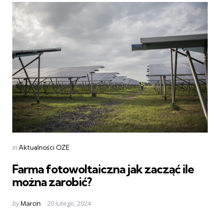
Categories
Posted
in
Aktualności OZE
in
Farma fotowoltaiczna jak zacząć ile
można zarobić?
Posted
by
Marcin
20 lutego, 2024
by