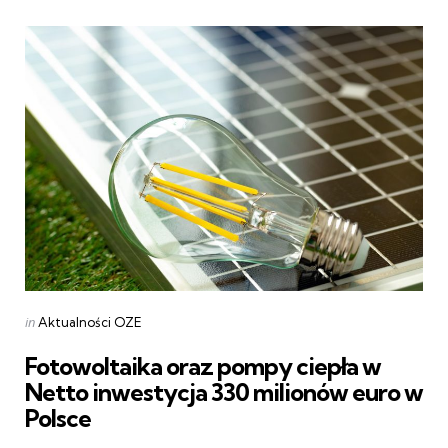
Categories
Posted
in
Aktualności OZE
in
Fotowoltaika oraz pompy ciepła w
Netto inwestycja 330 milionów euro w
Polsce