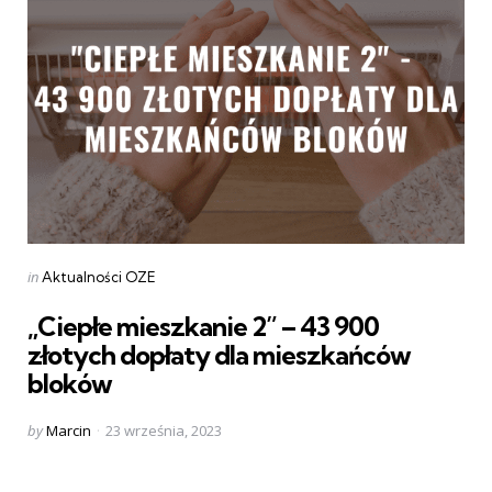
Categories
Posted
in
Aktualności OZE
in
„Ciepłe mieszkanie 2” – 43 900
złotych dopłaty dla mieszkańców
bloków
Posted
by
Marcin
23 września, 2023
by