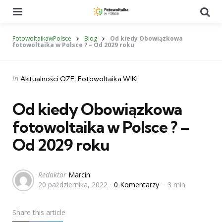
Menu
Se
FotowoltaikawPolsce
Blog
Od kiedy Obowiązkowa
fotowoltaika w Polsce ? – Od 2029 roku
Categories
Posted
in
Aktualności OZE
Fotowoltaika WIKI
in
Od kiedy Obowiązkowa
fotowoltaika w Polsce ? –
Od 2029 roku
Posted
Redaktor
Marcin
20 października, 2022
0 Komentarzy
3 min
by
Share
this article