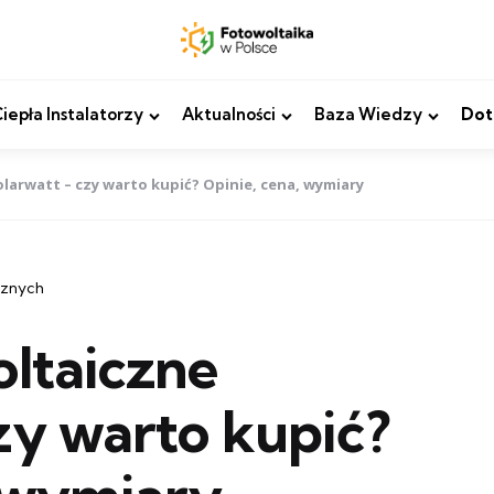
epła Instalatorzy
Aktualności
Baza Wiedzy
Dot
larwatt – czy warto kupić? Opinie, cena, wymiary
cznych
oltaiczne
zy warto kupić?