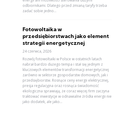
energii ani możliwości sterowania dużymi
odbiornikami. Dlatego przed zmianą taryfy trzeba
zadać sobie jedno...
Fotowoltaika w
przedsiębiorstwach jako element
strategii energetycznej
24 czerwca, 2026
Rozwój fotowoltaiki w Polsce w ostatnich latach
nabrał bardzo dużego tempa i stał się jednym z
kluczowych elementów transformacji energetycznej
zarówno w sektorze gospodarstw domowych, jak i
przedsiębiorstw. Rosnące ceny energii elektrycznej,
presja regulacyjna oraz rosnąca świadomość
ekologiczna sprawiają, że coraz więcej firm zaczyna
traktować inwestycje w odnawialne źródła energii nie
jako dodatek, ale jako...