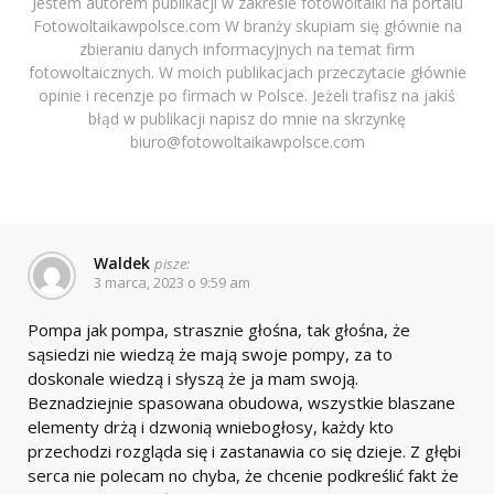
Jestem autorem publikacji w zakresie fotowoltaiki na portalu
Fotowoltaikawpolsce.com W branży skupiam się głównie na
zbieraniu danych informacyjnych na temat firm
fotowoltaicznych. W moich publikacjach przeczytacie głównie
opinie i recenzje po firmach w Polsce. Jeżeli trafisz na jakiś
błąd w publikacji napisz do mnie na skrzynkę
biuro@fotowoltaikawpolsce.com
Waldek
pisze:
3 marca, 2023 o 9:59 am
Pompa jak pompa, strasznie głośna, tak głośna, że
sąsiedzi nie wiedzą że mają swoje pompy, za to
doskonale wiedzą i słyszą że ja mam swoją.
Beznadziejnie spasowana obudowa, wszystkie blaszane
elementy drżą i dzwonią wniebogłosy, każdy kto
przechodzi rozgląda się i zastanawia co się dzieje. Z głębi
serca nie polecam no chyba, że chcenie podkreślić fakt że