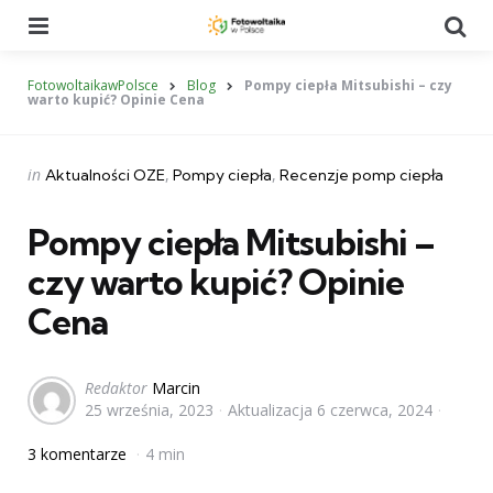
Menu
Se
FotowoltaikawPolsce
Blog
Pompy ciepła Mitsubishi – czy
warto kupić? Opinie Cena
Categories
Posted
in
Aktualności OZE
Pompy ciepła
Recenzje pomp ciepła
in
Pompy ciepła Mitsubishi –
czy warto kupić? Opinie
Cena
Posted
Redaktor
Marcin
25 września, 2023
Aktualizacja
6 czerwca, 2024
by
3 komentarze
4 min