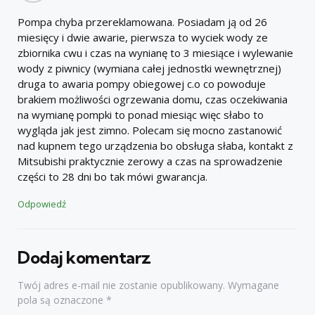
Pompa chyba przereklamowana. Posiadam ją od 26
miesięcy i dwie awarie, pierwsza to wyciek wody ze
zbiornika cwu i czas na wynianę to 3 miesiące i wylewanie
wody z piwnicy (wymiana całej jednostki wewnętrznej)
druga to awaria pompy obiegowej c.o co powoduje
brakiem możliwości ogrzewania domu, czas oczekiwania
na wymianę pompki to ponad miesiąc więc słabo to
wygląda jak jest zimno. Polecam się mocno zastanowić
nad kupnem tego urządzenia bo obsługa słaba, kontakt z
Mitsubishi praktycznie zerowy a czas na sprowadzenie
części to 28 dni bo tak mówi gwarancja.
Odpowiedź
Dodaj komentarz
Twój adres e-mail nie zostanie opublikowany.
Wymagane
pola są oznaczone
*