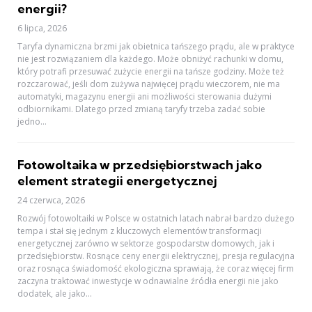
energii?
6 lipca, 2026
Taryfa dynamiczna brzmi jak obietnica tańszego prądu, ale w praktyce
nie jest rozwiązaniem dla każdego. Może obniżyć rachunki w domu,
który potrafi przesuwać zużycie energii na tańsze godziny. Może też
rozczarować, jeśli dom zużywa najwięcej prądu wieczorem, nie ma
automatyki, magazynu energii ani możliwości sterowania dużymi
odbiornikami. Dlatego przed zmianą taryfy trzeba zadać sobie
jedno...
Fotowoltaika w przedsiębiorstwach jako
element strategii energetycznej
24 czerwca, 2026
Rozwój fotowoltaiki w Polsce w ostatnich latach nabrał bardzo dużego
tempa i stał się jednym z kluczowych elementów transformacji
energetycznej zarówno w sektorze gospodarstw domowych, jak i
przedsiębiorstw. Rosnące ceny energii elektrycznej, presja regulacyjna
oraz rosnąca świadomość ekologiczna sprawiają, że coraz więcej firm
zaczyna traktować inwestycje w odnawialne źródła energii nie jako
dodatek, ale jako...