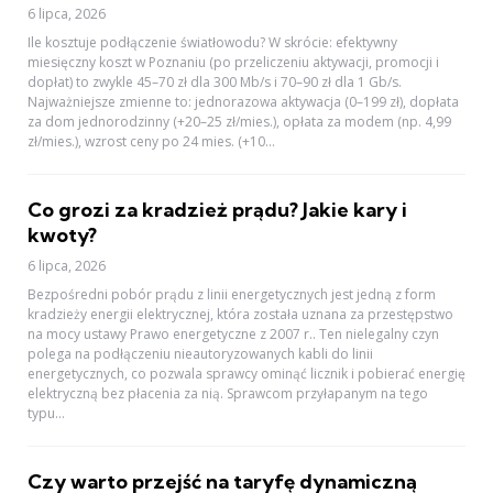
6 lipca, 2026
Ile kosztuje podłączenie światłowodu? W skrócie: efektywny
miesięczny koszt w Poznaniu (po przeliczeniu aktywacji, promocji i
dopłat) to zwykle 45–70 zł dla 300 Mb/s i 70–90 zł dla 1 Gb/s.
Najważniejsze zmienne to: jednorazowa aktywacja (0–199 zł), dopłata
za dom jednorodzinny (+20–25 zł/mies.), opłata za modem (np. 4,99
zł/mies.), wzrost ceny po 24 mies. (+10...
Co grozi za kradzież prądu? Jakie kary i
kwoty?
6 lipca, 2026
Bezpośredni pobór prądu z linii energetycznych jest jedną z form
kradzieży energii elektrycznej, która została uznana za przestępstwo
na mocy ustawy Prawo energetyczne z 2007 r.. Ten nielegalny czyn
polega na podłączeniu nieautoryzowanych kabli do linii
energetycznych, co pozwala sprawcy ominąć licznik i pobierać energię
elektryczną bez płacenia za nią. Sprawcom przyłapanym na tego
typu...
Czy warto przejść na taryfę dynamiczną