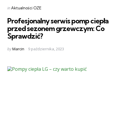
Categories
Posted
in
Aktualności OZE
in
Profesjonalny serwis pomp ciepła
przed sezonem grzewczym: Co
Sprawdzić?
Posted
by
Marcin
9 października, 2023
by