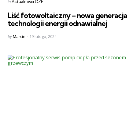
Categories
Posted
in
Aktualności OZE
in
Liść fotowoltaiczny – nowa generacja
technologii energii odnawialnej
Posted
by
Marcin
19 lutego, 2024
by