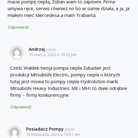
macie pompę ciepłą, Zuban wam to zapewni. Firma
umywa ręce, serwis również no bo w sumie działa, a ja, ja
miałem mieć Mercedesa a mam Trabanta.
Odpowiedź
Andrzej
pisze:
10 marca, 2023 o 10:13 pm
Cześć Waldek twoja pompa ciepła Zubadan jest
produkcji Mitsubishi Electric, pompy ciepła o których
tutaj jest mowa to pompy ciepła Hydrolution marki
Mitsubishi Heavy Industries. ME i MHI to dwie odrębne
firmy – firmy konkurencyjne.
Odpowiedź
Posiadacz Pompy
pisze:
19 listopada, 2023 o 10:51 am