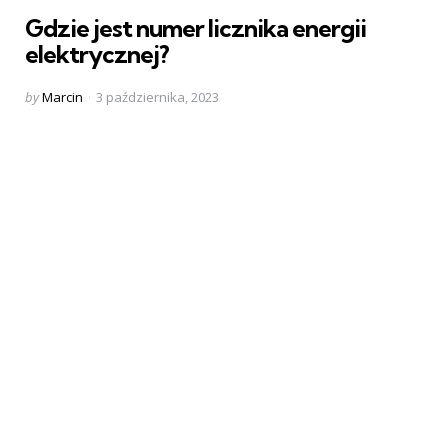
in
Gdzie jest numer licznika energii
elektrycznej?
Posted
by
Marcin
3 października, 2023
by