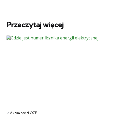
Przeczytaj więcej
Categories
Posted
in
Aktualności OZE