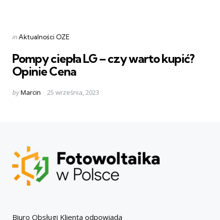
Categories
Posted
in
Aktualności OZE
in
Pompy ciepła LG – czy warto kupić?
Opinie Cena
Posted
by
Marcin
25 września, 2023
by
Biuro Obsługi Klienta odpowiada