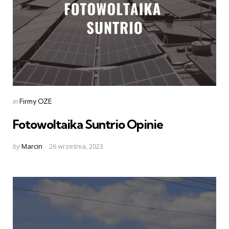
Categories
Posted
in
Firmy OZE
in
Fotowoltaika Suntrio Opinie
Posted
by
Marcin
26 września, 2023
by