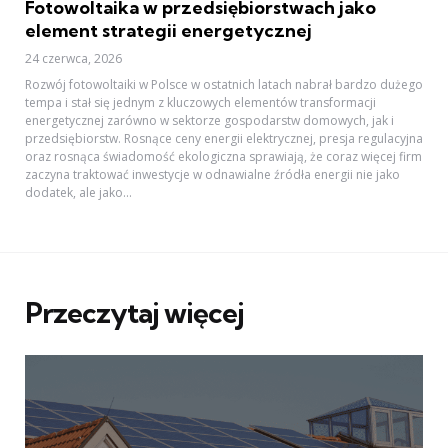
Fotowoltaika w przedsiębiorstwach jako
element strategii energetycznej
24 czerwca, 2026
Rozwój fotowoltaiki w Polsce w ostatnich latach nabrał bardzo dużego
tempa i stał się jednym z kluczowych elementów transformacji
energetycznej zarówno w sektorze gospodarstw domowych, jak i
przedsiębiorstw. Rosnące ceny energii elektrycznej, presja regulacyjna
oraz rosnąca świadomość ekologiczna sprawiają, że coraz więcej firm
zaczyna traktować inwestycje w odnawialne źródła energii nie jako
dodatek, ale jako...
Przeczytaj więcej