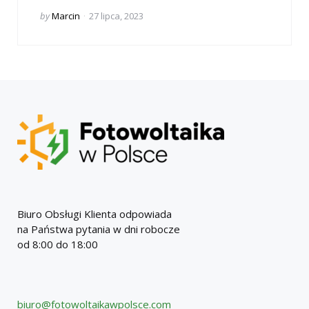
Posted
by
Marcin
27 lipca, 2023
by
Biuro Obsługi Klienta odpowiada
na Państwa pytania w dni robocze
od 8:00 do 18:00
biuro@fotowoltaikawpolsce.com