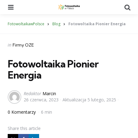
Menu
Se
FotowoltaikawPolsce
Blog
Fotowoltaika Pionier Energia
Categories
Posted
in
Firmy OZE
in
Fotowoltaika Pionier
Energia
Posted
Redaktor
Marcin
26 czerwca, 2023
Aktualizacja
5 lutego, 2025
by
0 Komentarzy
6 min
Share
this article