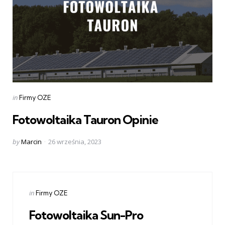
Categories
Posted
in
Firmy OZE
in
Fotowoltaika Tauron Opinie
Posted
by
Marcin
26 września, 2023
by
Categories
Posted
in
Firmy OZE
in
Fotowoltaika Sun-Pro