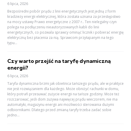
6 lipca, 2026
Bezpośredni pobór prądu z linii energetycznych jest jedną z form
kradzieży energii elektrycznej, która została uznana za przestępstwo
na mocy ustawy Prawo energetyczne z 2007 r.. Ten nielegalny czyn
polega na podłączeniu nieautoryzowanych kabli do linii
energetycznych, co pozwala sprawcy ominąć licznik i pobierać energię
elektryczną bez płacenia za nią. Sprawcom przyłapanym na tego
typu...
Czy warto przejść na taryfę dynamiczną
energii?
6 lipca, 2026
Taryfa dynamiczna brzmi jak obietnica tańszego prądu, ale w praktyce
nie jest rozwiązaniem dla każdego. Może obniżyć rachunki w domu,
który potrafi przesuwać zużycie energii na tańsze godziny. Może też
rozczarować, jeśli dom zużywa najwięcej prądu wieczorem, nie ma
automatyki, magazynu energii ani możliwości sterowania dużymi
odbiornikami. Dlatego przed zmianą taryfy trzeba zadać sobie
jedno...