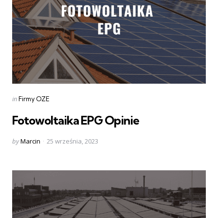
Categories
Posted
in
Firmy OZE
in
Fotowoltaika EPG Opinie
Posted
by
Marcin
25 września, 2023
by