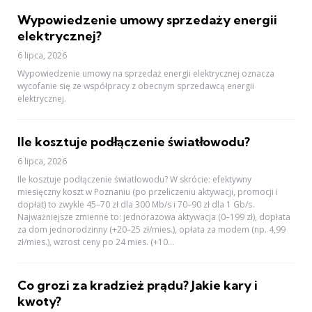
Wypowiedzenie umowy sprzedaży energii
elektrycznej?
6 lipca, 2026
Wypowiedzenie umowy na sprzedaż energii elektrycznej oznacza
wycofanie się ze współpracy z obecnym sprzedawcą energii
elektrycznej.
Ile kosztuje podłączenie światłowodu?
6 lipca, 2026
Ile kosztuje podłączenie światłowodu? W skrócie: efektywny
miesięczny koszt w Poznaniu (po przeliczeniu aktywacji, promocji i
dopłat) to zwykle 45–70 zł dla 300 Mb/s i 70–90 zł dla 1 Gb/s.
Najważniejsze zmienne to: jednorazowa aktywacja (0–199 zł), dopłata
za dom jednorodzinny (+20–25 zł/mies.), opłata za modem (np. 4,99
zł/mies.), wzrost ceny po 24 mies. (+10...
Co grozi za kradzież prądu? Jakie kary i
kwoty?