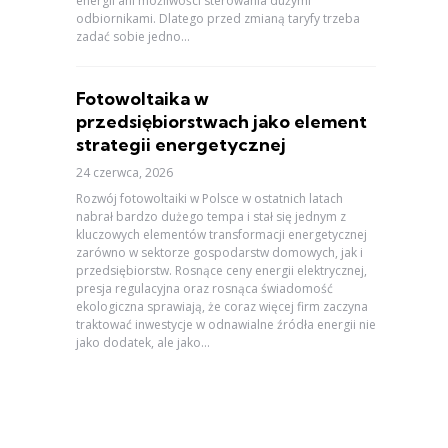
energii ani możliwości sterowania dużymi
odbiornikami. Dlatego przed zmianą taryfy trzeba
zadać sobie jedno...
Fotowoltaika w
przedsiębiorstwach jako element
strategii energetycznej
24 czerwca, 2026
Rozwój fotowoltaiki w Polsce w ostatnich latach
nabrał bardzo dużego tempa i stał się jednym z
kluczowych elementów transformacji energetycznej
zarówno w sektorze gospodarstw domowych, jak i
przedsiębiorstw. Rosnące ceny energii elektrycznej,
presja regulacyjna oraz rosnąca świadomość
ekologiczna sprawiają, że coraz więcej firm zaczyna
traktować inwestycje w odnawialne źródła energii nie
jako dodatek, ale jako...