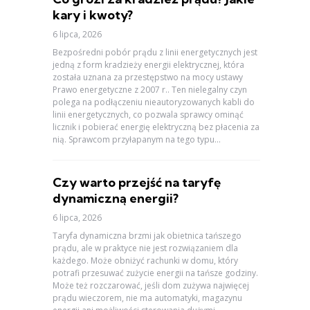
kary i kwoty?
6 lipca, 2026
Bezpośredni pobór prądu z linii energetycznych jest
jedną z form kradzieży energii elektrycznej, która
została uznana za przestępstwo na mocy ustawy
Prawo energetyczne z 2007 r.. Ten nielegalny czyn
polega na podłączeniu nieautoryzowanych kabli do
linii energetycznych, co pozwala sprawcy ominąć
licznik i pobierać energię elektryczną bez płacenia za
nią. Sprawcom przyłapanym na tego typu...
Czy warto przejść na taryfę
dynamiczną energii?
6 lipca, 2026
Taryfa dynamiczna brzmi jak obietnica tańszego
prądu, ale w praktyce nie jest rozwiązaniem dla
każdego. Może obniżyć rachunki w domu, który
potrafi przesuwać zużycie energii na tańsze godziny.
Może też rozczarować, jeśli dom zużywa najwięcej
prądu wieczorem, nie ma automatyki, magazynu