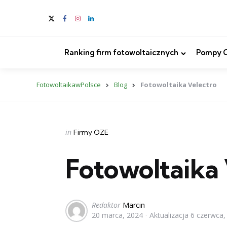
Ranking firm fotowoltaicznych
Pompy Ci
FotowoltaikawPolsce
Blog
Fotowoltaika Velectro
Categories
Posted
in
Firmy OZE
in
Fotowoltaika 
Posted
Redaktor
Marcin
20 marca, 2024
Aktualizacja
6 czerwca,
by