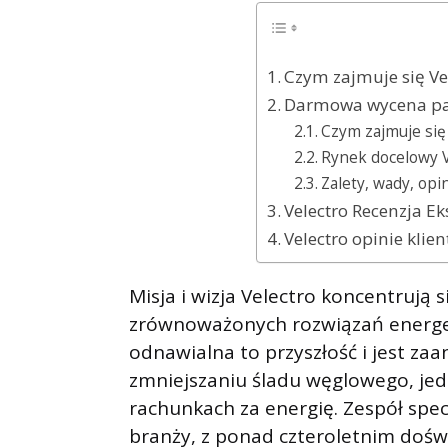
Czym zajmuje się Ve
Darmowa wycena pan
Czym zajmuje się 
Rynek docelowy V
Zalety, wady, opin
Velectro Recenzja Ek
Velectro opinie klie
Misja i wizja Velectro koncentrują 
zrównoważonych rozwiązań energet
odnawialna to przyszłość i jest 
zmniejszaniu śladu węglowego, jed
rachunkach za energię. Zespół spe
branży, z ponad czteroletnim dośw