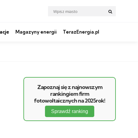
Search
Search
for:
acje
Magazyny energii
TerazEnergia.pl
Zapoznaj się z najnowszym
rankingiem firm
fotowoltaicznych na 2025rok!
Sprawdź ranking