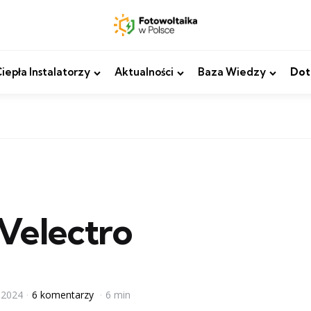
epła Instalatorzy
Aktualności
Baza Wiedzy
Dot
Velectro
 2024
6 komentarzy
6 min