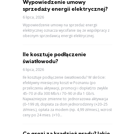
Wypowiedzenie umowy
sprzedaży energii elektrycznej?
6 lipca, 2026
Wypowiedzenie umowy na sprzedaż energii
elektrycznej oznacza wycofanie się ze współpracy z
obecnym sprzedawcą energii elektrycznej.
Ile kosztuje podłączenie
światłowodu?
6 lipca, 2026
Ile kosztuje podłączenie światłowodu? W skrócie:
efektywny miesięczny koszt w Poznaniu (po
przeliczeniu aktywacji, promocji i dopłat) to zwykle
45–70 zł dla 300 Mb/s i 70–90 zł dla 1 Gb/s.
Najważniejsze zmienne to: jednorazowa aktywacja
(0–199 zł), dopłata za dom jednorodzinny (+20–25
zł/mies.), opłata za modem (np. 4,99 zł/mies.), wzrost
ceny po 24 mies. (+10...
Co grozi za kradzież prądu? Jakie