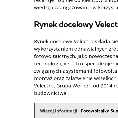
recenzje i opinie od klientów, z kt
wiedzę i zaangażowanie w korzystani
Rynek docelowy Velect
Rynek docelowy Velectro składa się
wykorzystaniem odnawialnych źród
fotowoltaicznych. Jako nowoczesna
technologii, Velectro specjalizuje
związanych z systemami fotowoltaic
montaż oraz załatwienie wszelkich
Velectro, Grupa Werner, od 2014 r
budownictwa .
Więcej informacji:
Fotowoltaika Sun