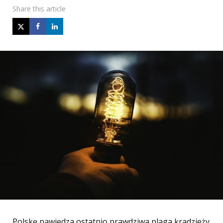
Share
this article
Polskę nawiedza ostatnio prawdziwa plaga kradzieży