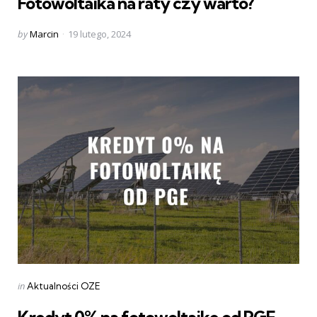
Fotowoltaika na raty czy warto?
Posted
by
Marcin
19 lutego, 2024
by
Categories
Posted
in
Aktualności OZE
in
Kredyt 0% na fotowoltaikę od PGE