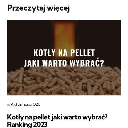
Przeczytaj więcej
Categories
Posted
in
Aktualności OZE
in
Kotły na pellet jaki warto wybrać?
Ranking 2023