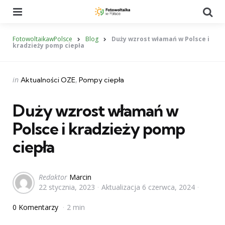
Menu
Se
FotowoltaikawPolsce
Blog
Duży wzrost włamań w Polsce i
kradzieży pomp ciepła
Categories
Posted
in
Aktualności OZE
Pompy ciepła
in
Duży wzrost włamań w
Polsce i kradzieży pomp
ciepła
Posted
Redaktor
Marcin
22 stycznia, 2023
Aktualizacja
6 czerwca, 2024
by
0 Komentarzy
2 min