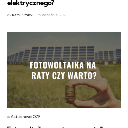
elektrycznego?
Posted
by
Kamil Stoicki
25 września, 2023
by
Categories
Posted
in
Aktualności OZE
in