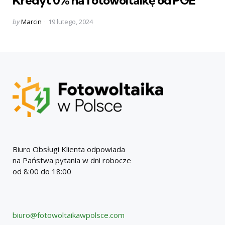
Posted
by
Marcin
19 lutego, 2024
by
Biuro Obsługi Klienta odpowiada
na Państwa pytania w dni robocze
od 8:00 do 18:00
biuro@fotowoltaikawpolsce.com