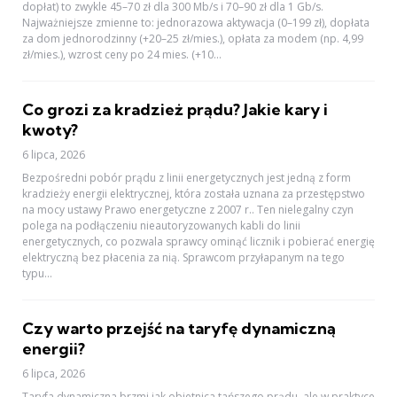
dopłat) to zwykle 45–70 zł dla 300 Mb/s i 70–90 zł dla 1 Gb/s.
Najważniejsze zmienne to: jednorazowa aktywacja (0–199 zł), dopłata
za dom jednorodzinny (+20–25 zł/mies.), opłata za modem (np. 4,99
zł/mies.), wzrost ceny po 24 mies. (+10...
Co grozi za kradzież prądu? Jakie kary i
kwoty?
6 lipca, 2026
Bezpośredni pobór prądu z linii energetycznych jest jedną z form
kradzieży energii elektrycznej, która została uznana za przestępstwo
na mocy ustawy Prawo energetyczne z 2007 r.. Ten nielegalny czyn
polega na podłączeniu nieautoryzowanych kabli do linii
energetycznych, co pozwala sprawcy ominąć licznik i pobierać energię
elektryczną bez płacenia za nią. Sprawcom przyłapanym na tego
typu...
Czy warto przejść na taryfę dynamiczną
energii?
6 lipca, 2026
Taryfa dynamiczna brzmi jak obietnica tańszego prądu, ale w praktyce