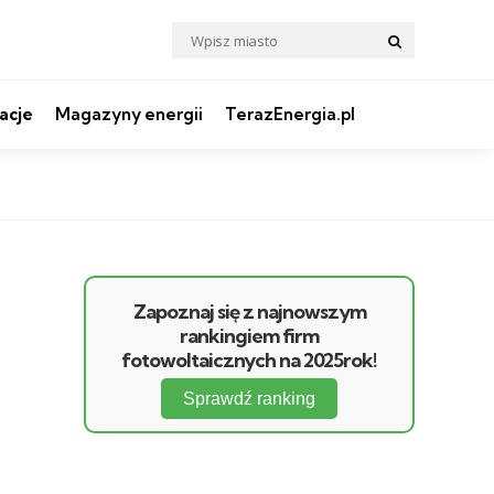
Search
Search
for:
acje
Magazyny energii
TerazEnergia.pl
Zapoznaj się z najnowszym
rankingiem firm
fotowoltaicznych na 2025rok!
Sprawdź ranking