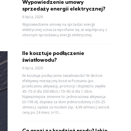
Wypowiedzenie umowy
sprzedaży energii elektrycznej?
6 lipca, 2026
Wypowiedzenie umowy na sprzedaż energii
elektrycznej oznacza wycofanie się ze współpracy z
obecnym sprzedawcą energii elektrycznej.
Ile kosztuje podłączenie
światłowodu?
6 lipca, 2026
Ile kosztuje podłączenie światłowodu? W skrócie:
efektywny miesięczny koszt w Poznaniu (po
przeliczeniu aktywacji, promocji i dopłat) to zwykle
45–70 zł dla 300 Mb/s i 70–90 zł dla 1 Gb/s.
Najważniejsze zmienne to: jednorazowa aktywacja
(0–199 zł), dopłata za dom jednorodzinny (+20–25
zł/mies.), opłata za modem (np. 4,99 zł/mies.), wzrost
ceny po 24 mies. (+10...
Co grozi za kradzież prądu? Jakie