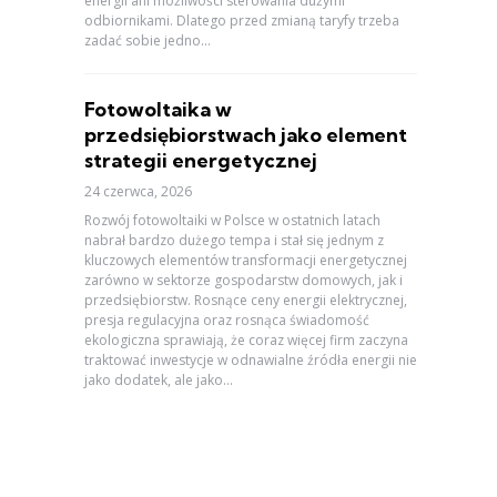
energii ani możliwości sterowania dużymi
odbiornikami. Dlatego przed zmianą taryfy trzeba
zadać sobie jedno...
Fotowoltaika w
przedsiębiorstwach jako element
strategii energetycznej
24 czerwca, 2026
Rozwój fotowoltaiki w Polsce w ostatnich latach
nabrał bardzo dużego tempa i stał się jednym z
kluczowych elementów transformacji energetycznej
zarówno w sektorze gospodarstw domowych, jak i
przedsiębiorstw. Rosnące ceny energii elektrycznej,
presja regulacyjna oraz rosnąca świadomość
ekologiczna sprawiają, że coraz więcej firm zaczyna
traktować inwestycje w odnawialne źródła energii nie
jako dodatek, ale jako...