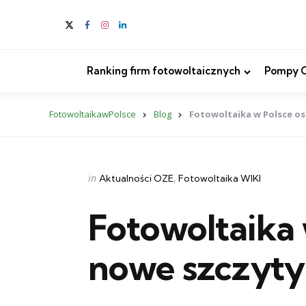
Ranking firm fotowoltaicznych
Pompy Ci
FotowoltaikawPolsce
Blog
Fotowoltaika w Polsce os
Categories
Posted
in
Aktualności OZE
Fotowoltaika WIKI
in
Fotowoltaika 
nowe szczyty