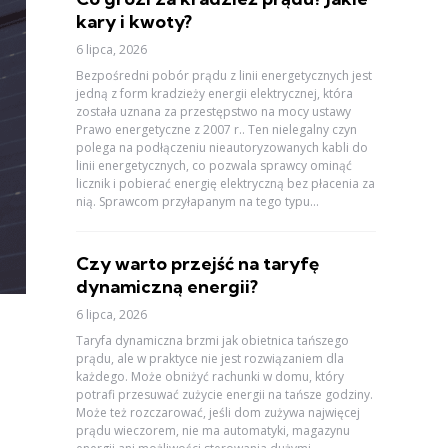
kary i kwoty?
6 lipca, 2026
Bezpośredni pobór prądu z linii energetycznych jest
jedną z form kradzieży energii elektrycznej, która
została uznana za przestępstwo na mocy ustawy
Prawo energetyczne z 2007 r.. Ten nielegalny czyn
polega na podłączeniu nieautoryzowanych kabli do
linii energetycznych, co pozwala sprawcy ominąć
licznik i pobierać energię elektryczną bez płacenia za
nią. Sprawcom przyłapanym na tego typu...
Czy warto przejść na taryfę
dynamiczną energii?
6 lipca, 2026
Taryfa dynamiczna brzmi jak obietnica tańszego
prądu, ale w praktyce nie jest rozwiązaniem dla
każdego. Może obniżyć rachunki w domu, który
potrafi przesuwać zużycie energii na tańsze godziny.
Może też rozczarować, jeśli dom zużywa najwięcej
prądu wieczorem, nie ma automatyki, magazynu