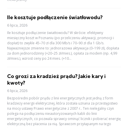
Ile kosztuje podłączenie światłowodu?
6 lipca, 2026
Ile kosztuje podłączenie światłowodu? W skrócie: efektywny
miesięczny koszt w Poznaniu (po przeliczeniu aktywacji, promocji i
dopłat) to zwykle 45–70 zł dla 300 Mb/s i 70–90 zł dla 1 Gb/s.
Najważniejsze zmienne to: jednorazowa aktywacja (0–199 zł), dopłata
za dom jednorodzinny (+20–25 zł/mies.), opłata za modem (np. 4,99
zł/mies.), wzrost ceny po 24 mies. (+10...
Co grozi za kradzież prądu? Jakie kary i
kwoty?
6 lipca, 2026
Bezpośredni pobór prądu z linii energetycznych jest jedną z form
kradzieży energii elektrycznej, która została uznana za przestępstwo
na mocy ustawy Prawo energetyczne z 2007 r.. Ten nielegalny czyn
polega na podłączeniu nieautoryzowanych kabli do linii
energetycznych, co pozwala sprawcy ominąć licznik i pobierać energię
elektryczną bez płacenia za nią. Sprawcom przyłapanym na tego