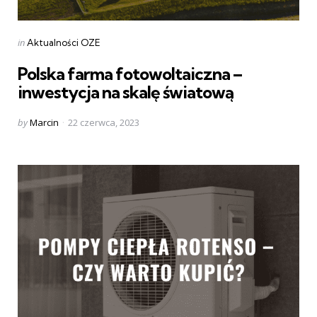
Categories
Posted
in
Aktualności OZE
in
Polska farma fotowoltaiczna –
inwestycja na skalę światową
Posted
by
Marcin
22 czerwca, 2023
by