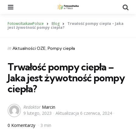
Menu
Se
FotowoltaikawPolsce
Blog
Trwałość pompy ciepła – Jaka
jest żywotność pompy ciepła?
Categories
Posted
in
Aktualności OZE
Pompy ciepła
in
Trwałość pompy ciepła –
Jaka jest żywotność pompy
ciepła?
Posted
Redaktor
Marcin
9 lutego, 2023
Aktualizacja
6 czerwca, 2024
by
0 Komentarzy
3 min