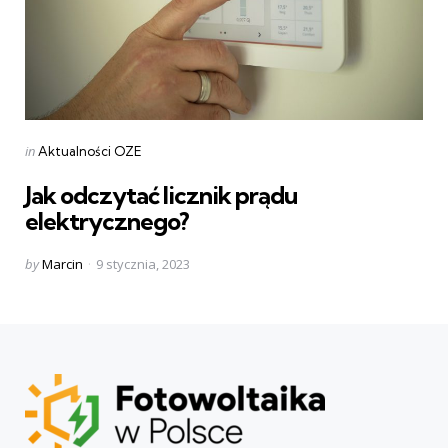
Categories
Posted
in
Aktualności OZE
in
Jak odczytać licznik prądu
elektrycznego?
Posted
by
Marcin
9 stycznia, 2023
by