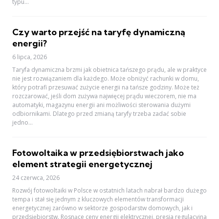
typu...
Czy warto przejść na taryfę dynamiczną
energii?
6 lipca, 2026
Taryfa dynamiczna brzmi jak obietnica tańszego prądu, ale w praktyce
nie jest rozwiązaniem dla każdego. Może obniżyć rachunki w domu,
który potrafi przesuwać zużycie energii na tańsze godziny. Może też
rozczarować, jeśli dom zużywa najwięcej prądu wieczorem, nie ma
automatyki, magazynu energii ani możliwości sterowania dużymi
odbiornikami. Dlatego przed zmianą taryfy trzeba zadać sobie
jedno...
Fotowoltaika w przedsiębiorstwach jako
element strategii energetycznej
24 czerwca, 2026
Rozwój fotowoltaiki w Polsce w ostatnich latach nabrał bardzo dużego
tempa i stał się jednym z kluczowych elementów transformacji
energetycznej zarówno w sektorze gospodarstw domowych, jak i
przedsiębiorstw. Rosnące ceny energii elektrycznej, presja regulacyjna