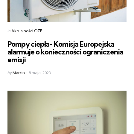
Categories
Posted
in
Aktualności OZE
in
Pompy ciepła- Komisja Europejska
alarmuje o konieczności ograniczenia
emisji
Posted
by
Marcin
8 maja, 2023
by