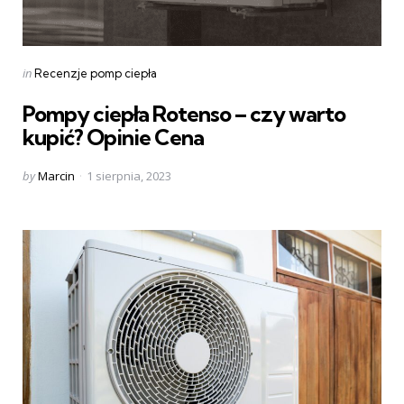
Categories
Posted
in
Recenzje pomp ciepła
in
Pompy ciepła Rotenso – czy warto
kupić? Opinie Cena
Posted
by
Marcin
1 sierpnia, 2023
by