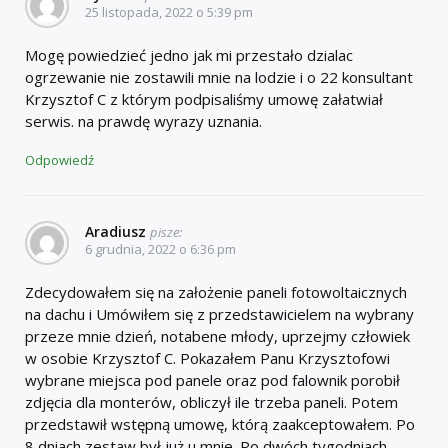
25 listopada, 2022 o 5:39 pm
Mogę powiedzieć jedno jak mi przestało dzialac
ogrzewanie nie zostawili mnie na lodzie i o 22 konsultant
Krzysztof C z którym podpisaliśmy umowę załatwiał
serwis. na prawdę wyrazy uznania.
Odpowiedź
Aradiusz
pisze:
6 grudnia, 2022 o 6:36 pm
Zdecydowałem się na założenie paneli fotowoltaicznych
na dachu i Umówiłem się z przedstawicielem na wybrany
przeze mnie dzień, notabene młody, uprzejmy człowiek
w osobie Krzysztof C. Pokazałem Panu Krzysztofowi
wybrane miejsca pod panele oraz pod falownik porobił
zdjęcia dla monterów, obliczył ile trzeba paneli. Potem
przedstawił wstępną umowę, którą zaakceptowałem. Po
8 dniach zestaw był już u mnie. Po dwóch tygodniach