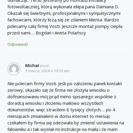
fotowoltaicznej, którą wykonała ekipa pana Damiana D.
Okazali się świetnymi, profesjonalnymi i sympatycznymi
fachowcami, którzy liczą się ze zdaniem klienta. Bardzo
polecamy całą firmę Vosti. Jeszcze montaż pompy ciepła
przed nami…. Bogdan i Aneta Polańscy
Odpowiedź
Michał
pisze:
5 marca, 2024 o 10:39 am
Nie polecam firmy Vosti. Jeśli po założeniu paneli kontakt
zerowy, okazało się że firma nie złożyła wniosku o
dofinansowaniu mój prąd mimo spisanego wspólnie z
doradcą wniosku i złożeniu mailowo wszystkich
dokumentów. więc straciłem 6 tysięcy złotych…. po 4
miesiącach zmianiałem w domu internet to miesiąc
czekałem by firma się odezwała by zmienić ustawienia na
falowniku a i tak wysłali mi instrukcje na maila i że mam