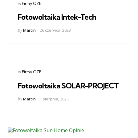
Categories
Posted
in
Firmy OZE
in
Fotowoltaika Intek-Tech
Posted
by
Marcin
26 czerwca, 2023
by
Categories
Posted
in
Firmy OZE
in
Fotowoltaika SOLAR-PROJECT
Posted
by
Marcin
1 sierpnia, 2023
by