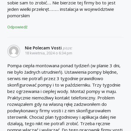
sobie sam to zrobić…. Nie bierzcie tej firmy bo to jest
jeden wielki przekręt……… instalacja w województwie
pomorskim
Odpowiedź
Nie Polecam Vosti
pisze:
18 kwietnia, 2024 o 6:34 pm
Pompa ciepła montowana ponad tydzień (w planie 3 dni,
nie było żadnych utrudnień). Ustawienia pompy błędne,
serwis nie potrafi przez 3 tygodnie prawidłowo
skonfigurować pompy i to w październiku. Trzy tygodnie
bez ogrzewania i ciepłej wody. Montaż pompy w maju.
Praktycznie niemożliwy kontakt telefoniczny. Problem
rozwiązałem gdy na własną rękę zadzwoniłem do
podwykonawcy firmy vosti i z nim skonfigurowałem
sterownik. Chociaż plan tygodniowy i aplikacja dalej nie
działają, tego nikt nie potrafi zrobić. Trzeba ręcznie
pompę włączać i wyłączać. Do tego pracownik firmy vosti