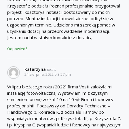
Krzysztof z oddziału Poznań profesjonalnie przygotował
projekt i kosztorys instalacji dostosowany do moich
potrzeb. Montaż instalacji fotowoltaicznej odbył się w
uzgodnionym terminie. Udzielono mi szeroką pomoc w
uzyskaniu dotacji na przeprowadzenie modernizacji.
Jestem nadal w stałym kontakcie z doradcą.
Odpowiedź
Katarzyna
pisze:
24 sierpnia, 2022 o 3:57 pm
W lipcu bieżącego roku (2022) firma Vosti założyła mi
instalację fotowoltaiczną. Wystawiam im z czystym
sumieniem ocenę w skali 10 na 10 😃 Firma i fachowcy
profesjonalni!!! Począwszy od Doradcy Techniczno –
Handlowego p. Konrada K. z oddziału Tarnów po
wspaniałych monterów : p. Krzysztofa K., p. Krzysztofa Z.
i p. Kryspina C. (wspaniali ludzie i fachowcy na najwyższym