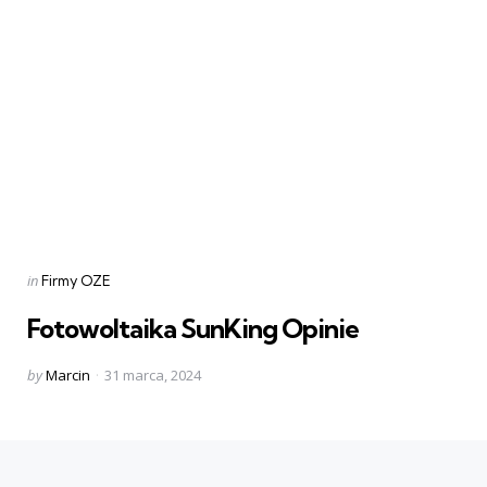
Categories
Posted
in
Firmy OZE
in
Fotowoltaika SunKing Opinie
Posted
by
Marcin
31 marca, 2024
by