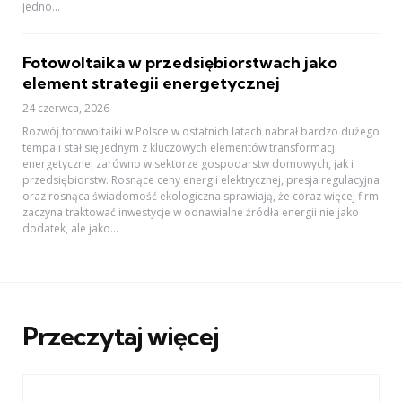
jedno...
Fotowoltaika w przedsiębiorstwach jako
element strategii energetycznej
24 czerwca, 2026
Rozwój fotowoltaiki w Polsce w ostatnich latach nabrał bardzo dużego
tempa i stał się jednym z kluczowych elementów transformacji
energetycznej zarówno w sektorze gospodarstw domowych, jak i
przedsiębiorstw. Rosnące ceny energii elektrycznej, presja regulacyjna
oraz rosnąca świadomość ekologiczna sprawiają, że coraz więcej firm
zaczyna traktować inwestycje w odnawialne źródła energii nie jako
dodatek, ale jako...
Przeczytaj więcej