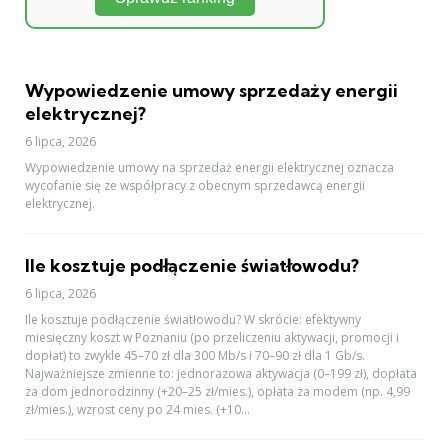
Wypowiedzenie umowy sprzedaży energii
elektrycznej?
6 lipca, 2026
Wypowiedzenie umowy na sprzedaż energii elektrycznej oznacza
wycofanie się ze współpracy z obecnym sprzedawcą energii
elektrycznej.
Ile kosztuje podłączenie światłowodu?
6 lipca, 2026
Ile kosztuje podłączenie światłowodu? W skrócie: efektywny
miesięczny koszt w Poznaniu (po przeliczeniu aktywacji, promocji i
dopłat) to zwykle 45–70 zł dla 300 Mb/s i 70–90 zł dla 1 Gb/s.
Najważniejsze zmienne to: jednorazowa aktywacja (0–199 zł), dopłata
za dom jednorodzinny (+20–25 zł/mies.), opłata za modem (np. 4,99
zł/mies.), wzrost ceny po 24 mies. (+10...