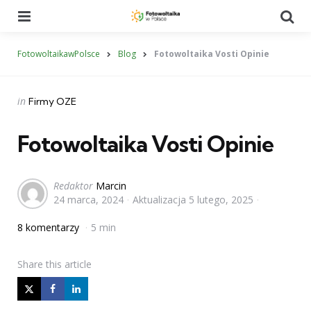
Menu
Se
FotowoltaikawPolsce
Blog
Fotowoltaika Vosti Opinie
Categories
Posted
in
Firmy OZE
in
Fotowoltaika Vosti Opinie
Posted
Redaktor
Marcin
24 marca, 2024
Aktualizacja
5 lutego, 2025
by
8 komentarzy
5 min
Share
this article