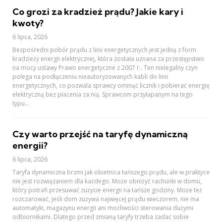
Co grozi za kradzież prądu? Jakie kary i
kwoty?
6 lipca, 2026
Bezpośredni pobór prądu z linii energetycznych jest jedną z form
kradzieży energii elektrycznej, która została uznana za przestępstwo
na mocy ustawy Prawo energetyczne z 2007 r.. Ten nielegalny czyn
polega na podłączeniu nieautoryzowanych kabli do linii
energetycznych, co pozwala sprawcy ominąć licznik i pobierać energię
elektryczną bez płacenia za nią. Sprawcom przyłapanym na tego
typu...
Czy warto przejść na taryfę dynamiczną
energii?
6 lipca, 2026
Taryfa dynamiczna brzmi jak obietnica tańszego prądu, ale w praktyce
nie jest rozwiązaniem dla każdego. Może obniżyć rachunki w domu,
który potrafi przesuwać zużycie energii na tańsze godziny. Może też
rozczarować, jeśli dom zużywa najwięcej prądu wieczorem, nie ma
automatyki, magazynu energii ani możliwości sterowania dużymi
odbiornikami. Dlatego przed zmianą taryfy trzeba zadać sobie