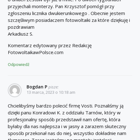
przyjechali monterzy. Pan Krzysztof pomógł przy
zgłoszeniu licznika dwukierunkowego . Obecnie jestem
szczęśliwym posiadaczem fotowoltaiki za które dziękuję i
pozdrawiam
Arkadiusz S.
Komentarz edytowany przez Redakcję
FotowoltaikawPolsce.com
Odpowiedź
Bogdan P
pisze:
13 marca, 2023 o 10:18 am
Chcielibyśmy bardzo polecić firmę Vosti. Poznaliśmy ją
dzięki panu Konradowi K. z oddziału Tarnów, który w
profesjonalny sposób przedstawił nam ofertę, która
byłaby dla nas najlepsza i w jasny a zarazem skuteczny
sposób przekonał nas do niej, wszystko dokładnie nam
tłumacząc. Teraz jesteśmy po montażu instalacji