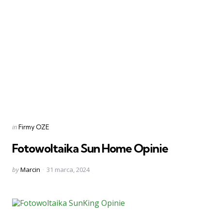
Categories
Posted
in
Firmy OZE
in
Fotowoltaika Sun Home Opinie
Posted
by
Marcin
31 marca, 2024
by