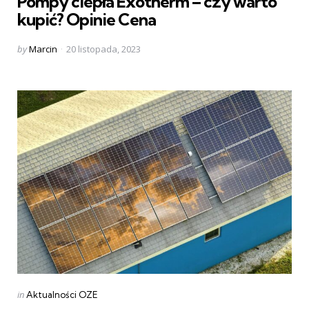
Pompy ciepła Exotherm – czy warto
kupić? Opinie Cena
Posted
by
Marcin
20 listopada, 2023
by
Categories
Posted
in
Aktualności OZE
in