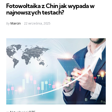
Fotowoltaika z Chin jak wypada w
najnowszych testach?
Posted
by
Marcin
22 września, 2025
by
Categories
Posted