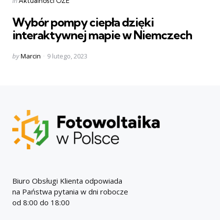
in
Aktualności OZE
in
Wybór pompy ciepła dzięki
interaktywnej mapie w Niemczech
Posted
by
Marcin
9 lutego, 2023
by
Biuro Obsługi Klienta odpowiada
na Państwa pytania w dni robocze
od 8:00 do 18:00