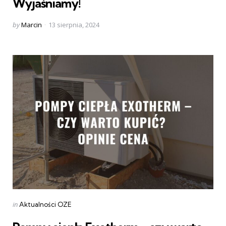
Wyjaśniamy!
Posted
by
Marcin
13 sierpnia, 2024
by
Categories
Posted
in
Aktualności OZE
in