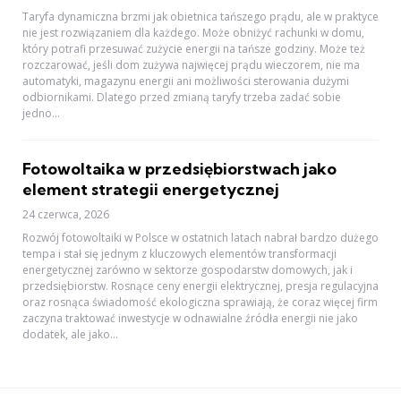
Taryfa dynamiczna brzmi jak obietnica tańszego prądu, ale w praktyce
nie jest rozwiązaniem dla każdego. Może obniżyć rachunki w domu,
który potrafi przesuwać zużycie energii na tańsze godziny. Może też
rozczarować, jeśli dom zużywa najwięcej prądu wieczorem, nie ma
automatyki, magazynu energii ani możliwości sterowania dużymi
odbiornikami. Dlatego przed zmianą taryfy trzeba zadać sobie
jedno...
Fotowoltaika w przedsiębiorstwach jako
element strategii energetycznej
24 czerwca, 2026
Rozwój fotowoltaiki w Polsce w ostatnich latach nabrał bardzo dużego
tempa i stał się jednym z kluczowych elementów transformacji
energetycznej zarówno w sektorze gospodarstw domowych, jak i
przedsiębiorstw. Rosnące ceny energii elektrycznej, presja regulacyjna
oraz rosnąca świadomość ekologiczna sprawiają, że coraz więcej firm
zaczyna traktować inwestycje w odnawialne źródła energii nie jako
dodatek, ale jako...