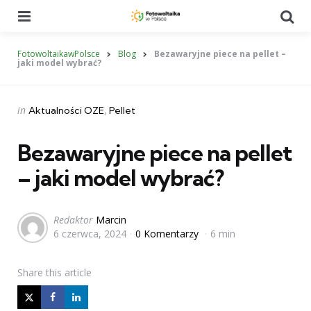
Menu
Se
FotowoltaikawPolsce
Blog
Bezawaryjne piece na pellet –
jaki model wybrać?
Categories
Posted
in
Aktualności OZE
Pellet
in
Bezawaryjne piece na pellet
– jaki model wybrać?
Posted
Redaktor
Marcin
6 czerwca, 2024
0 Komentarzy
6 min
by
Share
this article