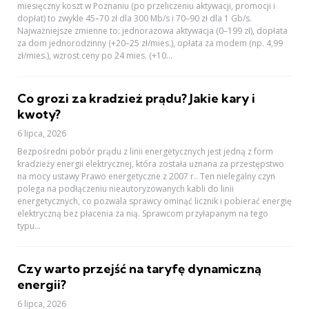
miesięczny koszt w Poznaniu (po przeliczeniu aktywacji, promocji i
dopłat) to zwykle 45–70 zł dla 300 Mb/s i 70–90 zł dla 1 Gb/s.
Najważniejsze zmienne to: jednorazowa aktywacja (0–199 zł), dopłata
za dom jednorodzinny (+20–25 zł/mies.), opłata za modem (np. 4,99
zł/mies.), wzrost ceny po 24 mies. (+10...
Co grozi za kradzież prądu? Jakie kary i
kwoty?
6 lipca, 2026
Bezpośredni pobór prądu z linii energetycznych jest jedną z form
kradzieży energii elektrycznej, która została uznana za przestępstwo
na mocy ustawy Prawo energetyczne z 2007 r.. Ten nielegalny czyn
polega na podłączeniu nieautoryzowanych kabli do linii
energetycznych, co pozwala sprawcy ominąć licznik i pobierać energię
elektryczną bez płacenia za nią. Sprawcom przyłapanym na tego
typu...
Czy warto przejść na taryfę dynamiczną
energii?
6 lipca, 2026