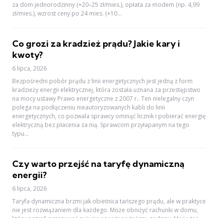
za dom jednorodzinny (+20–25 zł/mies.), opłata za modem (np. 4,99
zł/mies.), wzrost ceny po 24 mies. (+10...
Co grozi za kradzież prądu? Jakie kary i
kwoty?
6 lipca, 2026
Bezpośredni pobór prądu z linii energetycznych jest jedną z form
kradzieży energii elektrycznej, która została uznana za przestępstwo
na mocy ustawy Prawo energetyczne z 2007 r.. Ten nielegalny czyn
polega na podłączeniu nieautoryzowanych kabli do linii
energetycznych, co pozwala sprawcy ominąć licznik i pobierać energię
elektryczną bez płacenia za nią. Sprawcom przyłapanym na tego
typu...
Czy warto przejść na taryfę dynamiczną
energii?
6 lipca, 2026
Taryfa dynamiczna brzmi jak obietnica tańszego prądu, ale w praktyce
nie jest rozwiązaniem dla każdego. Może obniżyć rachunki w domu,