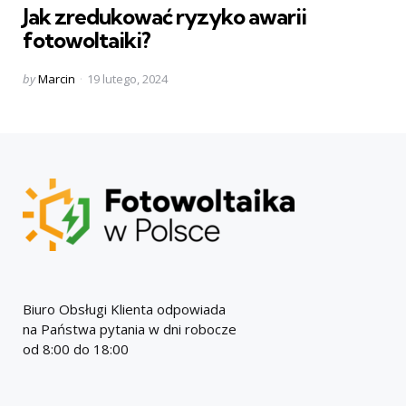
Jak zredukować ryzyko awarii
fotowoltaiki?
Posted
by
Marcin
19 lutego, 2024
by
Biuro Obsługi Klienta odpowiada
na Państwa pytania w dni robocze
od 8:00 do 18:00