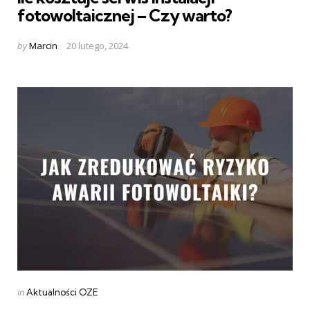
fotowoltaicznej – Czy warto?
Posted
by
Marcin
20 lutego, 2024
by
Categories
Posted
in
Aktualności OZE
in