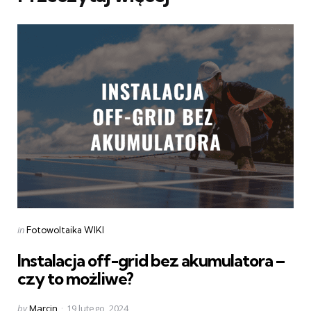
Categories
Posted
in
Fotowoltaika WIKI
in
Instalacja off-grid bez akumulatora –
czy to możliwe?
Posted
by
Marcin
19 lutego, 2024