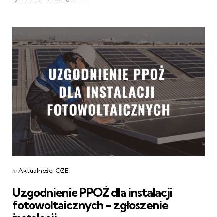
by
Categories
Posted
in
Aktualności OZE
in
Uzgodnienie PPOŻ dla instalacji
fotowoltaicznych – zgłoszenie