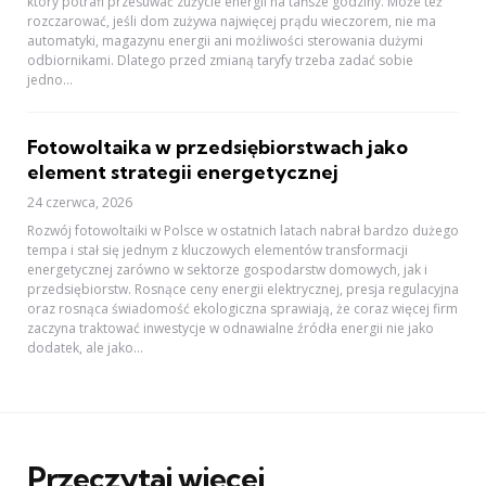
który potrafi przesuwać zużycie energii na tańsze godziny. Może też
rozczarować, jeśli dom zużywa najwięcej prądu wieczorem, nie ma
automatyki, magazynu energii ani możliwości sterowania dużymi
odbiornikami. Dlatego przed zmianą taryfy trzeba zadać sobie
jedno...
Fotowoltaika w przedsiębiorstwach jako
element strategii energetycznej
24 czerwca, 2026
Rozwój fotowoltaiki w Polsce w ostatnich latach nabrał bardzo dużego
tempa i stał się jednym z kluczowych elementów transformacji
energetycznej zarówno w sektorze gospodarstw domowych, jak i
przedsiębiorstw. Rosnące ceny energii elektrycznej, presja regulacyjna
oraz rosnąca świadomość ekologiczna sprawiają, że coraz więcej firm
zaczyna traktować inwestycje w odnawialne źródła energii nie jako
dodatek, ale jako...
Przeczytaj więcej