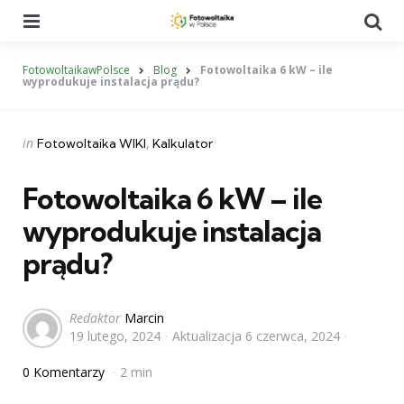
Menu
Se
FotowoltaikawPolsce
Blog
Fotowoltaika 6 kW – ile
wyprodukuje instalacja prądu?
Categories
Posted
in
Fotowoltaika WIKI
Kalkulator
in
Fotowoltaika 6 kW – ile
wyprodukuje instalacja
prądu?
Posted
Redaktor
Marcin
19 lutego, 2024
Aktualizacja
6 czerwca, 2024
by
0 Komentarzy
2 min