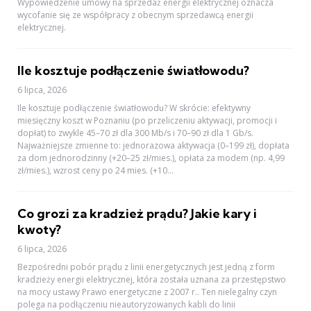
Wypowiedzenie umowy na sprzedaż energii elektrycznej oznacza
wycofanie się ze współpracy z obecnym sprzedawcą energii
elektrycznej.
Ile kosztuje podłączenie światłowodu?
6 lipca, 2026
Ile kosztuje podłączenie światłowodu? W skrócie: efektywny
miesięczny koszt w Poznaniu (po przeliczeniu aktywacji, promocji i
dopłat) to zwykle 45–70 zł dla 300 Mb/s i 70–90 zł dla 1 Gb/s.
Najważniejsze zmienne to: jednorazowa aktywacja (0–199 zł), dopłata
za dom jednorodzinny (+20–25 zł/mies.), opłata za modem (np. 4,99
zł/mies.), wzrost ceny po 24 mies. (+10...
Co grozi za kradzież prądu? Jakie kary i
kwoty?
6 lipca, 2026
Bezpośredni pobór prądu z linii energetycznych jest jedną z form
kradzieży energii elektrycznej, która została uznana za przestępstwo
na mocy ustawy Prawo energetyczne z 2007 r.. Ten nielegalny czyn
polega na podłączeniu nieautoryzowanych kabli do linii