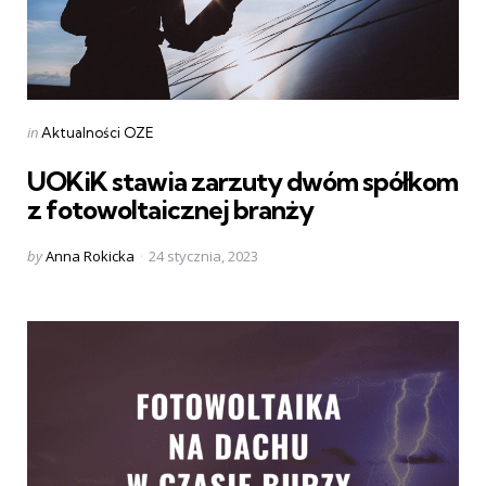
Categories
Posted
in
Aktualności OZE
in
UOKiK stawia zarzuty dwóm spółkom
z fotowoltaicznej branży
Posted
by
Anna Rokicka
24 stycznia, 2023
by