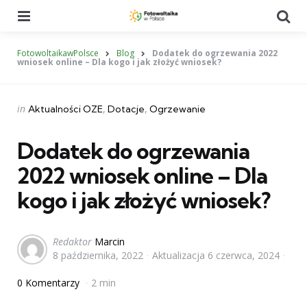
Menu
Se
FotowoltaikawPolsce
Blog
Dodatek do ogrzewania 2022
wniosek online – Dla kogo i jak złożyć wniosek?
Categories
Posted
in
Aktualności OZE
Dotacje
Ogrzewanie
in
Dodatek do ogrzewania
2022 wniosek online – Dla
kogo i jak złożyć wniosek?
Posted
Redaktor
Marcin
8 października, 2022
Aktualizacja
6 czerwca, 2024
by
0 Komentarzy
2 min