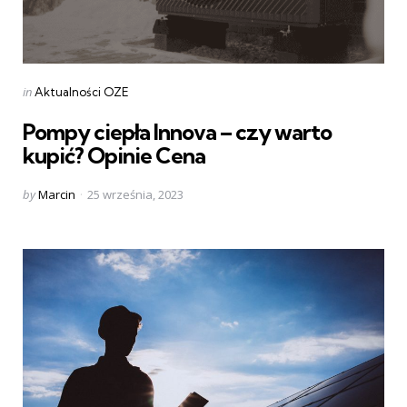
Categories
Posted
in
Aktualności OZE
in
Pompy ciepła Innova – czy warto
kupić? Opinie Cena
Posted
by
Marcin
25 września, 2023
by