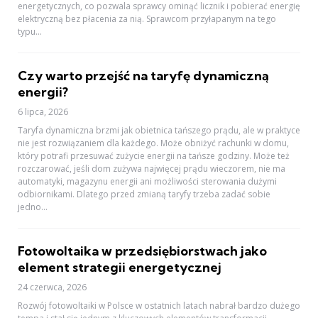
energetycznych, co pozwala sprawcy ominąć licznik i pobierać energię
elektryczną bez płacenia za nią. Sprawcom przyłapanym na tego
typu...
Czy warto przejść na taryfę dynamiczną
energii?
6 lipca, 2026
Taryfa dynamiczna brzmi jak obietnica tańszego prądu, ale w praktyce
nie jest rozwiązaniem dla każdego. Może obniżyć rachunki w domu,
który potrafi przesuwać zużycie energii na tańsze godziny. Może też
rozczarować, jeśli dom zużywa najwięcej prądu wieczorem, nie ma
automatyki, magazynu energii ani możliwości sterowania dużymi
odbiornikami. Dlatego przed zmianą taryfy trzeba zadać sobie
jedno...
Fotowoltaika w przedsiębiorstwach jako
element strategii energetycznej
24 czerwca, 2026
Rozwój fotowoltaiki w Polsce w ostatnich latach nabrał bardzo dużego