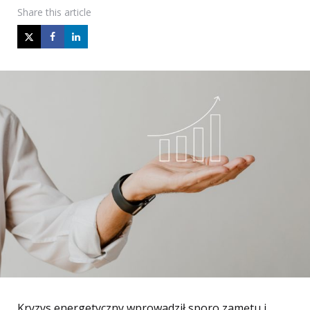
Share
this article
Kryzys energetyczny wprowadził sporo zamętu i